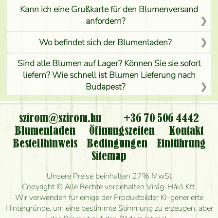
Kann ich eine Grußkarte für den Blumenversand
anfordern?
Wo befindet sich der Blumenladen?
Sind alle Blumen auf Lager? Können Sie sie sofort
liefern? Wie schnell ist Blumen Lieferung nach
Budapest?
Ist der Blumenladen non stop geöffnet?
szirom@szirom.hu
+36 70 506 4442
Kann ich den bestellten Blumenstrauß persönlich
Blumenladen
Öffnungszeiten
Kontakt
nehmen oder nur per Blumenversand?
Bestellhinweis
Bedingungen
Einführung
Sitemap
Ist eine Bestellung für ländliche Gebiete möglich?
Unsere Preise beinhalten 27% MwSt
Wie lange kann ich heute Blumen mit Lieferung
Copyright © Alle Rechte vorbehalten Virág-Háló Kft.
bestellen?
Wir verwenden für einige der Produktbilder KI-generierte
Hintergründe, um eine bestimmte Stimmung zu erzeugen, aber
Wie schnell können Sie den Blumenstrauß