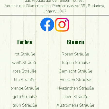
das Produkt auf den Bildern ist real.
herstellen und wann können Sie ihn frühestens
Adresse des Blumenladens: Podmaniczky str 39., Budapest,
liefern?
Ungarn, 1067
Ich suche rote Rosen, hast du welche?
Welche Rückmeldungen bekomme ich zum
Blumenversand?
Farben
Blumen
Bekomme ich wirklich, was auf dem Bild zu sehen
rot Sträuße
Rosen Sträuße
ist?
weiß Sträuße
Tulpen Sträuße
rosa Sträuße
Gemischt Sträuße
lila Sträuße
Freesien Sträuße
orange Sträuße
Hyazinthen Sträuße
gelb Sträuße
Lilien Sträuße
grün Sträuße
Alstromeria Sträuße