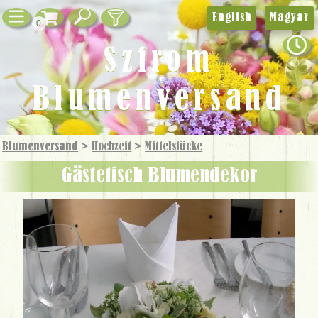
English
Magyar
0
Szirom
Blumenversand
Blumenversand
>
Hochzeit
>
Mittelstücke
Gästetisch Blumendekor