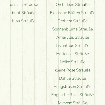
pfirsich Sträuße
Orchideen Sträuße
bunt Sträuße
Exotische Blüten Sträuße
blau Sträuße
Gerbera Sträuße
Sonnenblume Sträuße
Amaryllis Sträuße
Lisianthus Sträuße
Hortensie Sträuße
Nelke Sträuße
kleine Rose Sträuße
Dahlie Sträuße
Pfingstrosen Sträuße
Englische Rose Sträuße
Mimose Sträuße