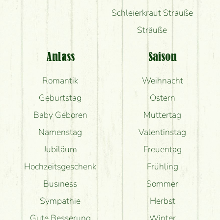
Schleierkraut Sträuße
Sträuße
Anlass
Saison
Romantik
Weihnacht
Geburtstag
Ostern
Baby Geboren
Muttertag
Namenstag
Valentinstag
Jubiläum
Freuentag
Hochzeitsgeschenk
Frühling
Business
Sommer
Sympathie
Herbst
Gute Besserung
Winter