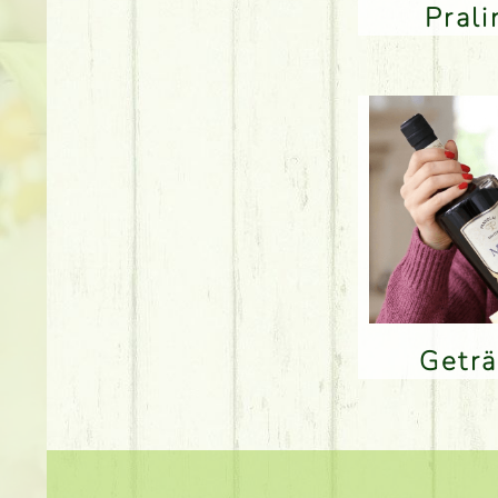
Pral
Getr