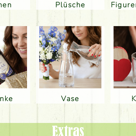
inen
Plüsche
Figur
änke
Vase
Extras