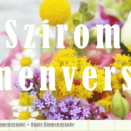
Szirom
menver
umensträuße
>
Bunte Blumensträuße