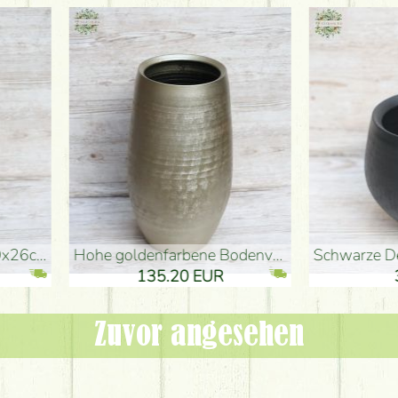
denvase (50x29cm)
schwarze Design-Vase (15x20cm)
 EUR
32.90 EUR
Zuvor angesehen