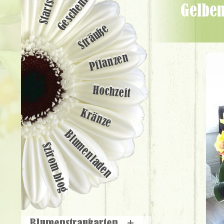
Startseite
Geschenke
Gelben Blumenstrauß der Macht zwei (35 Stämme) - Blumenlieferung
Sträuße
Pflanzen
Hochzeit
Kränze
Blumenladen
Szirom blog