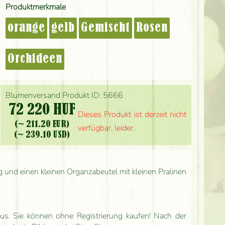
Produktmerkmale
orange
gelb
Gemischt
Rosen
Orchideen
Blumenversand Produkt ID: 5666
72 220 HUF
Dieses Produkt ist derzeit nicht
(~ 211.20 EUR)
verfügbar, leider.
(~ 239.10 USD)
g und einen kleinen Organzabeutel mit kleinen Pralinen
us. Sie können ohne Registrierung kaufen! Nach der