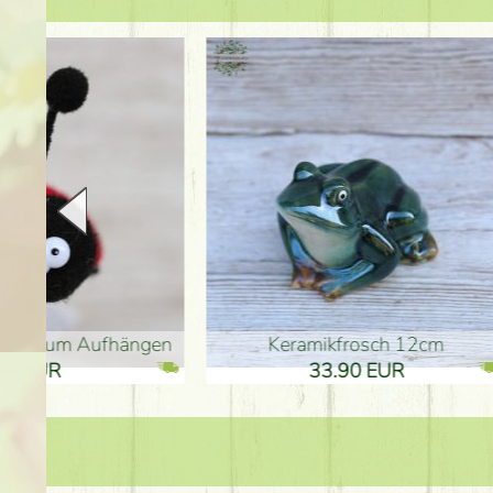
en
Keramikfrosch 12cm
Keram
33.90 EUR
33