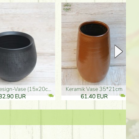
Keramik Vase 35*21cm
Holzfigur für Schulabgänger (10
61.40 EUR
3.80 EUR