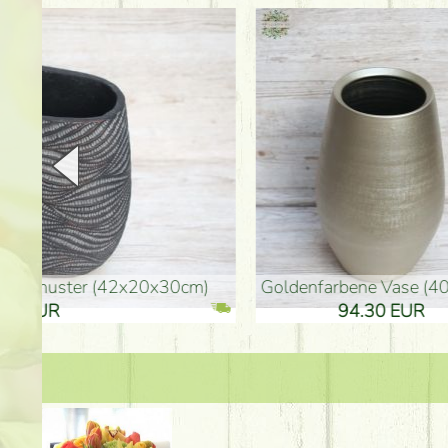
goldenfarbene Vase (40x26cm)
hohe goldenfarbene Bo
94.30 EUR
135.20