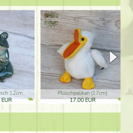
Plüschpelikan (17cm)
Mutterta
17.00 EUR
10.50