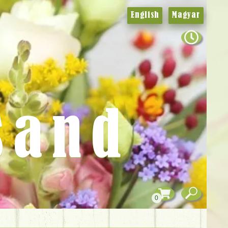
English
Magyar
sand
0