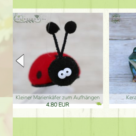
en
Keramikfrosch 12cm
Keram
33.90 EUR
33