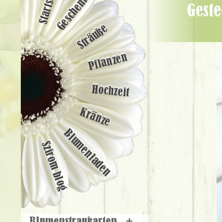
Startseite
Geschenke
Gesteck mit Rosen im Keramiktopf (21 Stämme) - Blumenlieferung
Sträuße
Pflanzen
Hochzeit
Kränze
Blumenladen
Szirom blog