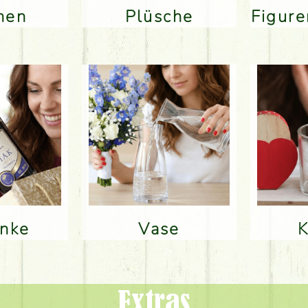
inen
Plüsche
Figur
änke
Vase
Extras