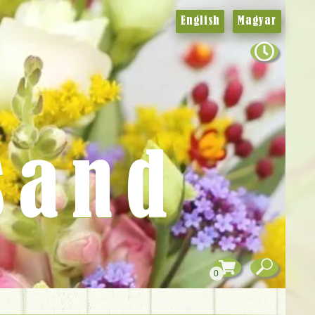
English
Magyar
sand
0