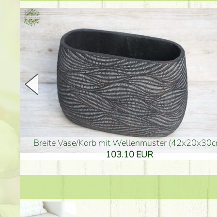
goldenfarbene Vase (40x26cm)
hohe goldenfarbene Bo
94.30 EUR
135.20