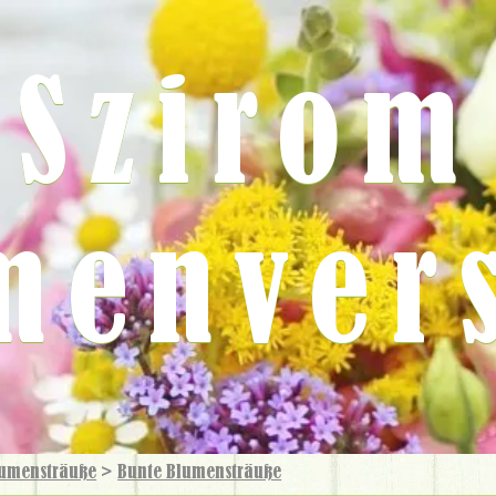
Szirom
menver
umensträuße
>
Bunte Blumensträuße