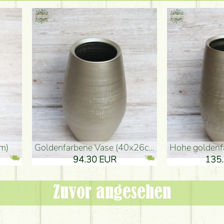
denvase (50x29cm)
schwarze Design-Vase (15x20cm)
 EUR
32.90 EUR
Zuvor angesehen