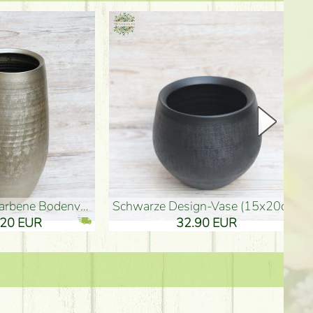
Keramik Vase 35*21cm
Holzfigur für Schulabgänger (10
61.40 EUR
3.80 EUR