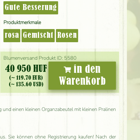
Gute Besserung
Produktmerkmale
rosa
Gemischt
Rosen
Blumenversand Produkt ID: 5580
40 950 HUF
in den
(~ 119.70 EUR)
Warenkorb
(~ 135.60 USD)
g und einen kleinen Organzabeutel mit kleinen Pralinen
us. Sie können ohne Registrierung kaufen! Nach der