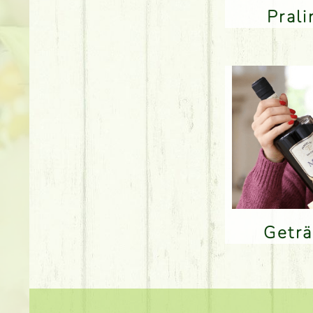
Pral
Getr