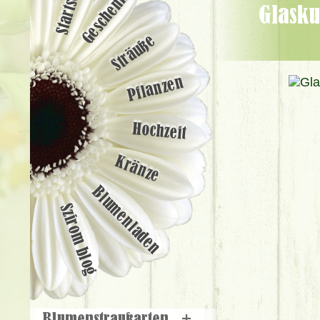
Startseite
Geschenke
Glaskugel mit 20 pink Rosen, 6 Hypericum (20cm) - Blumenlieferung
Sträuße
Pflanzen
Hochzeit
Kränze
Blumenladen
Szirom blog