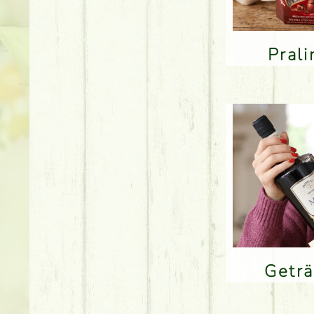
Pral
Getr