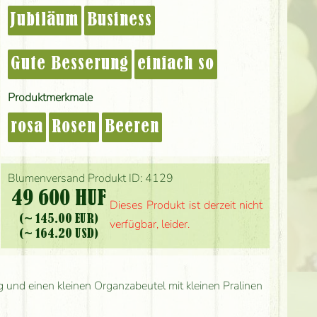
Jubiläum
Business
Gute Besserung
einfach so
Produktmerkmale
rosa
Rosen
Beeren
Blumenversand Produkt ID: 4129
49 600 HUF
Dieses Produkt ist derzeit nicht
(~ 145.00 EUR)
verfügbar, leider.
(~ 164.20 USD)
g und einen kleinen Organzabeutel mit kleinen Pralinen