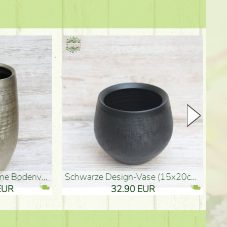
Keramik Vase 35*21cm
Holzfigur für Schulabgänger (10
61.40 EUR
3.80 EUR