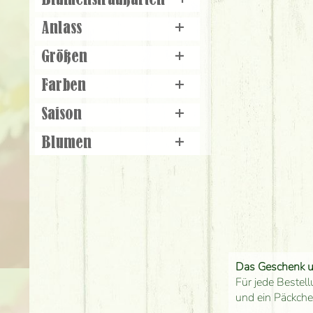
Blumenstraußarten
+
Anlass
+
Größen
+
Farben
+
Saison
+
Blumen
+
Das Geschenk 
Für jede Bestell
und ein Päckch