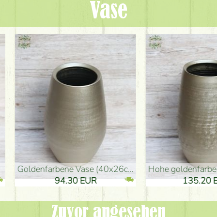
Vase
denvase (50x29cm)
schwarze Design-Vase (15x20cm)
 EUR
32.90 EUR
Zuvor angesehen