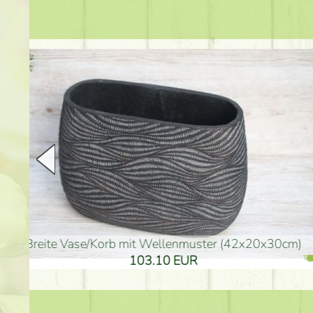
goldenfarbene Vase (40x26cm)
hohe goldenfarbene Bo
94.30 EUR
135.20