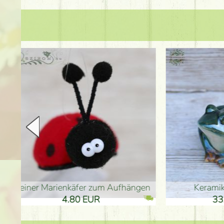
en
Keramikfrosch 12cm
Keram
33.90 EUR
33