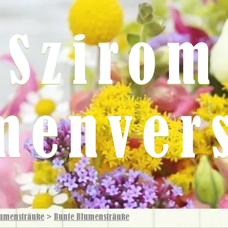
Szirom
menver
umensträuße
>
Bunte Blumensträuße