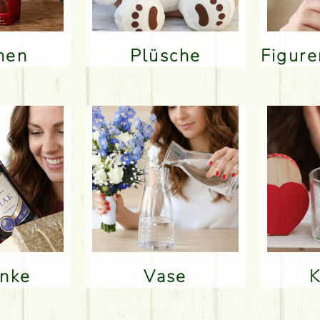
inen
Plüsche
Figur
änke
Vase