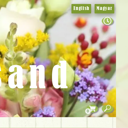
English
Magyar
sand
0