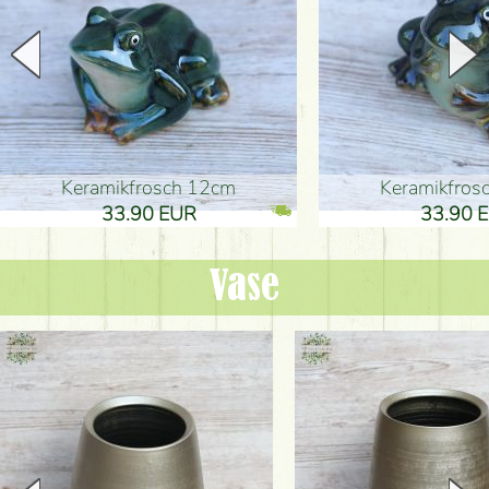
Keramikfrosch 12cm
Keramikfro
33.90 EUR
33.90 
Vase