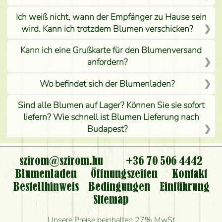
Ich weiß nicht, wann der Empfänger zu Hause sein
wird. Kann ich trotzdem Blumen verschicken?
Kann ich eine Grußkarte für den Blumenversand
anfordern?
Wo befindet sich der Blumenladen?
Sind alle Blumen auf Lager? Können Sie sie sofort
liefern? Wie schnell ist Blumen Lieferung nach
Budapest?
Ist der Blumenladen non stop geöffnet?
szirom@szirom.hu
+36 70 506 4442
Kann ich den bestellten Blumenstrauß persönlich
Blumenladen
Öffnungszeiten
Kontakt
nehmen oder nur per Blumenversand?
Bestellhinweis
Bedingungen
Einführung
Sitemap
Ist eine Bestellung für ländliche Gebiete möglich?
Unsere Preise beinhalten 27% MwSt