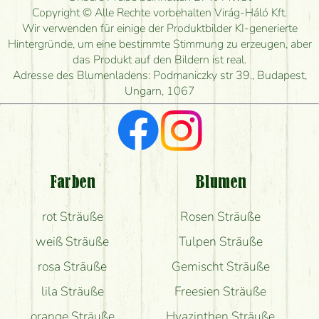
Wie lange kann ich heute Blumen mit Lieferung
Copyright © Alle Rechte vorbehalten Virág-Háló Kft.
bestellen?
Wir verwenden für einige der Produktbilder KI-generierte
Hintergründe, um eine bestimmte Stimmung zu erzeugen, aber
Wie schnell können Sie den Blumenstrauß
das Produkt auf den Bildern ist real.
herstellen und wann können Sie ihn frühestens
Adresse des Blumenladens: Podmaniczky str 39., Budapest,
liefern?
Ungarn, 1067
Ich suche rote Rosen, hast du welche?
Welche Rückmeldungen bekomme ich zum
Blumenversand?
Farben
Blumen
Bekomme ich wirklich, was auf dem Bild zu sehen
rot Sträuße
Rosen Sträuße
ist?
weiß Sträuße
Tulpen Sträuße
rosa Sträuße
Gemischt Sträuße
lila Sträuße
Freesien Sträuße
orange Sträuße
Hyazinthen Sträuße