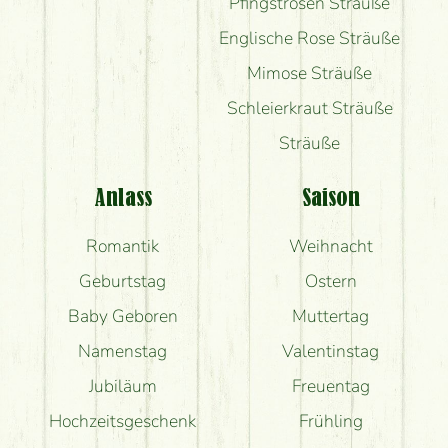
Pfingstrosen Sträuße
Englische Rose Sträuße
Mimose Sträuße
Schleierkraut Sträuße
Sträuße
Anlass
Saison
Romantik
Weihnacht
Geburtstag
Ostern
Baby Geboren
Muttertag
Namenstag
Valentinstag
Jubiläum
Freuentag
Hochzeitsgeschenk
Frühling