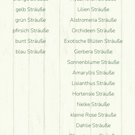
gelb Sträuße
Lilien Sträuße
grün Sträuße
Alstromeria Sträuße
pfirsich Sträuße
Orchideen Sträuße
bunt Sträuße
Exotische Blüten Sträuße
blau Sträuße
Gerbera Sträuße
Sonnenblume Sträuße
Amaryllis Sträuße
Lisianthus Sträuße
Hortensie Sträuße
Nelke Sträuße
kleine Rose Sträuße
Dahlie Sträuße