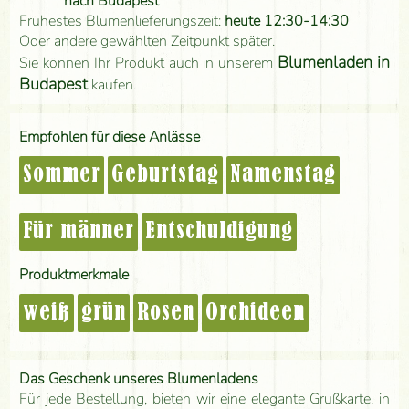
nach Budapest
Frühestes Blumenlieferungszeit:
heute 12:30-14:30
Oder andere gewählten Zeitpunkt später.
Blumenladen in
Sie können Ihr Produkt auch in unserem
Budapest
kaufen.
Empfohlen für diese Anlässe
Sommer
Geburtstag
Namenstag
Für männer
Entschuldigung
Produktmerkmale
weiß
grün
Rosen
Orchideen
Das Geschenk unseres Blumenladens
Für jede Bestellung, bieten wir eine elegante Grußkarte, in