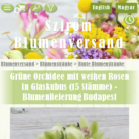
English
Magyar
0
Szirom
Blumenversand
Blumenversand
>
Blumensträuße
>
Bunte Blumensträuße
Grüne Orchidee mit weißen Rosen
in Glaskubus (15 Stämme) -
Blumenlieferung Budapest