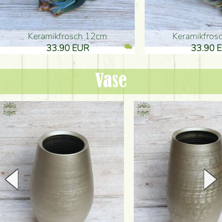
Keramikfrosch 12cm
Keramikfro
33.90 EUR
33.90 
Vase