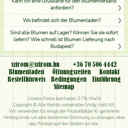
Kann ich eine Grußkarte für den Blumenversand
anfordern?
Wo befindet sich der Blumenladen?
Sind alle Blumen auf Lager? Können Sie sie sofort
liefern? Wie schnell ist Blumen Lieferung nach
Budapest?
Ist der Blumenladen non stop geöffnet?
szirom@szirom.hu
+36 70 506 4442
Kann ich den bestellten Blumenstrauß persönlich
Blumenladen
Öffnungszeiten
Kontakt
nehmen oder nur per Blumenversand?
Bestellhinweis
Bedingungen
Einführung
Sitemap
Ist eine Bestellung für ländliche Gebiete möglich?
Unsere Preise beinhalten 27% MwSt
Wie lange kann ich heute Blumen mit Lieferung
Copyright © Alle Rechte vorbehalten Virág-Háló Kft.
bestellen?
Wir verwenden für einige der Produktbilder KI-generierte
Hintergründe, um eine bestimmte Stimmung zu erzeugen, aber
Wie schnell können Sie den Blumenstrauß
das Produkt auf den Bildern ist real.