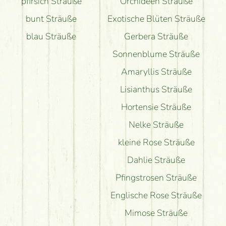
pfirsich Sträuße
Orchideen Sträuße
bunt Sträuße
Exotische Blüten Sträuße
blau Sträuße
Gerbera Sträuße
Sonnenblume Sträuße
Amaryllis Sträuße
Lisianthus Sträuße
Hortensie Sträuße
Nelke Sträuße
kleine Rose Sträuße
Dahlie Sträuße
Pfingstrosen Sträuße
Englische Rose Sträuße
Mimose Sträuße