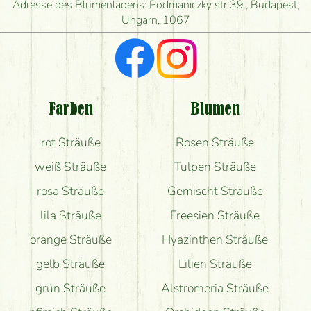
herstellen und wann können Sie ihn frühestens
Adresse des Blumenladens: Podmaniczky str 39., Budapest,
liefern?
Ungarn, 1067
Ich suche rote Rosen, hast du welche?
Welche Rückmeldungen bekomme ich zum
Blumenversand?
Farben
Blumen
Bekomme ich wirklich, was auf dem Bild zu sehen
rot Sträuße
Rosen Sträuße
ist?
weiß Sträuße
Tulpen Sträuße
rosa Sträuße
Gemischt Sträuße
lila Sträuße
Freesien Sträuße
orange Sträuße
Hyazinthen Sträuße
gelb Sträuße
Lilien Sträuße
grün Sträuße
Alstromeria Sträuße