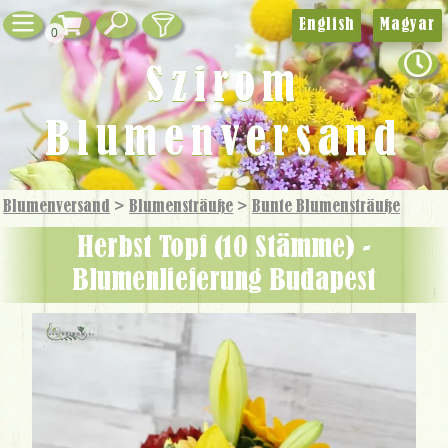
English
Magyar
0
Szirom
Blumenversand
Blumenversand
>
Blumensträuße
>
Bunte Blumensträuße
Herbst Topf (10 Stämme) -
Blumenlieferung Budapest