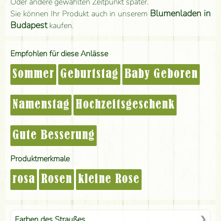
Oder andere gewählten Zeitpunkt später.
Blumenladen in
Sie können Ihr Produkt auch in unserem
Budapest
kaufen.
Empfohlen für diese Anlässe
Sommer
Geburtstag
Baby Geboren
Namenstag
Hochzeitsgeschenk
Gute Besserung
Produktmerkmale
rosa
Rosen
kleine Rose
Farben des Straußes