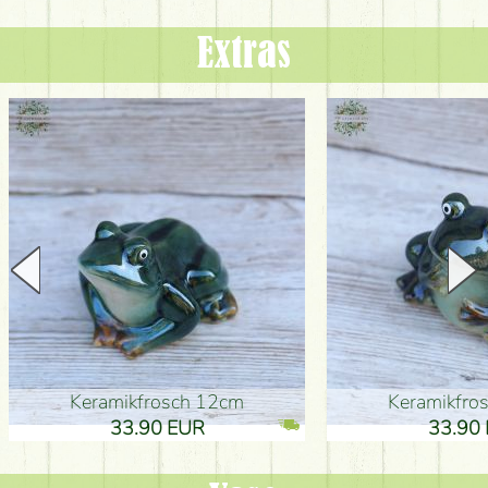
Extras
Keramikfrosch 12cm
Keramikfro
33.90 EUR
33.90 