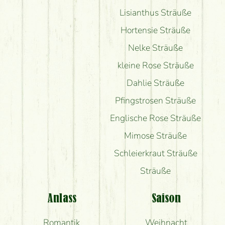
Lisianthus Sträuße
Hortensie Sträuße
Nelke Sträuße
kleine Rose Sträuße
Dahlie Sträuße
Pfingstrosen Sträuße
Englische Rose Sträuße
Mimose Sträuße
Schleierkraut Sträuße
Sträuße
Anlass
Saison
Romantik
Weihnacht