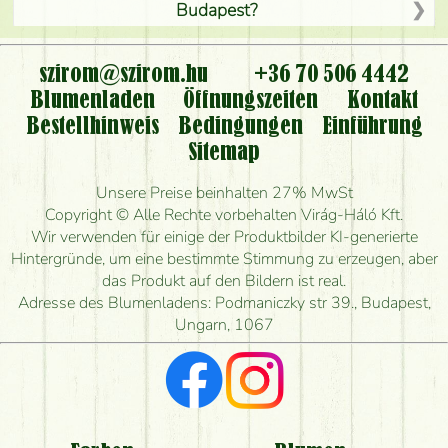
Budapest?
Ist der Blumenladen non stop geöffnet?
szirom@szirom.hu
+36 70 506 4442
Kann ich den bestellten Blumenstrauß persönlich
Blumenladen
Öffnungszeiten
Kontakt
nehmen oder nur per Blumenversand?
Bestellhinweis
Bedingungen
Einführung
Sitemap
Ist eine Bestellung für ländliche Gebiete möglich?
Unsere Preise beinhalten 27% MwSt
Wie lange kann ich heute Blumen mit Lieferung
Copyright © Alle Rechte vorbehalten Virág-Háló Kft.
bestellen?
Wir verwenden für einige der Produktbilder KI-generierte
Hintergründe, um eine bestimmte Stimmung zu erzeugen, aber
Wie schnell können Sie den Blumenstrauß
das Produkt auf den Bildern ist real.
herstellen und wann können Sie ihn frühestens
Adresse des Blumenladens: Podmaniczky str 39., Budapest,
liefern?
Ungarn, 1067
Ich suche rote Rosen, hast du welche?
Welche Rückmeldungen bekomme ich zum
Blumenversand?