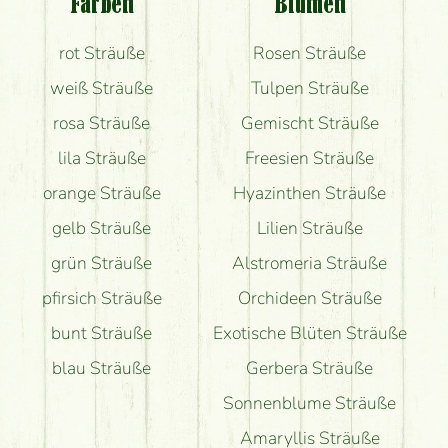
Farben
Blumen
Bekomme ich wirklich, was auf dem Bild zu sehen
rot Sträuße
Rosen Sträuße
ist?
weiß Sträuße
Tulpen Sträuße
rosa Sträuße
Gemischt Sträuße
lila Sträuße
Freesien Sträuße
orange Sträuße
Hyazinthen Sträuße
gelb Sträuße
Lilien Sträuße
grün Sträuße
Alstromeria Sträuße
pfirsich Sträuße
Orchideen Sträuße
bunt Sträuße
Exotische Blüten Sträuße
blau Sträuße
Gerbera Sträuße
Sonnenblume Sträuße
Amaryllis Sträuße