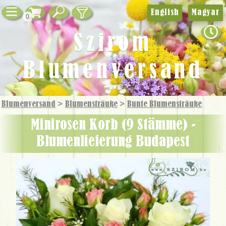
English
Magyar
0
Szirom
Blumenversand
Blumenversand
>
Blumensträuße
>
Bunte Blumensträuße
Minirosen Korb (9 Stämme) -
Blumenlieferung Budapest