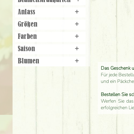
Blumenstraußarten
+
Anlass
+
Größen
+
Farben
+
Saison
+
Blumen
+
Das Geschenk 
Für jede Bestell
und ein Päckch
Bestellen Sie sc
Werfen Sie das
erfolgreichen Li