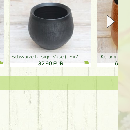
Keramik Vase 35*21cm
Holzfigur für Schulabgänger (10
61.40 EUR
3.80 EUR