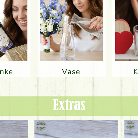
änke
Vase
Extras