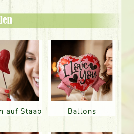
len
en auf Staab
Ballons