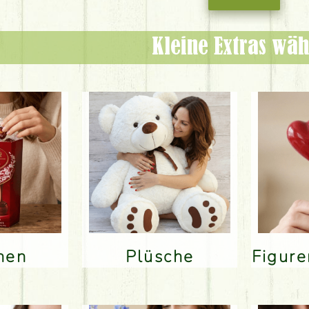
Kleine Extras wäh
inen
Plüsche
Figur