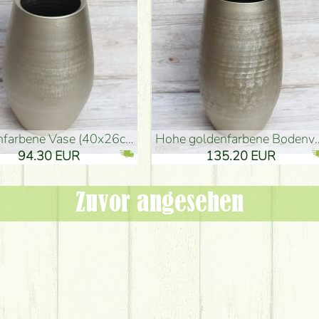
denvase (50x29cm)
schwarze Design-Vase (15x20cm)
 EUR
32.90 EUR
Zuvor angesehen