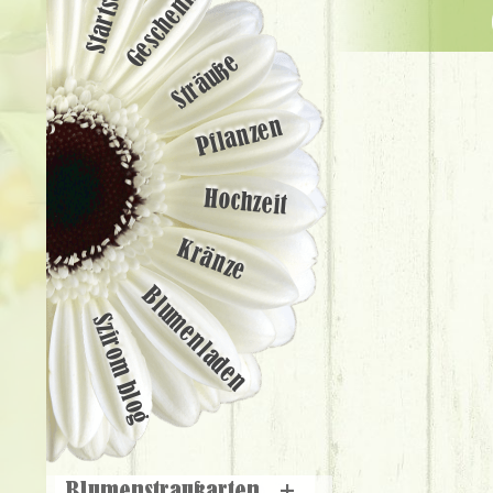
Startseite
Geschenke
Sträuße
Pflanzen
Hochzeit
Kränze
Blumenladen
Szirom blog