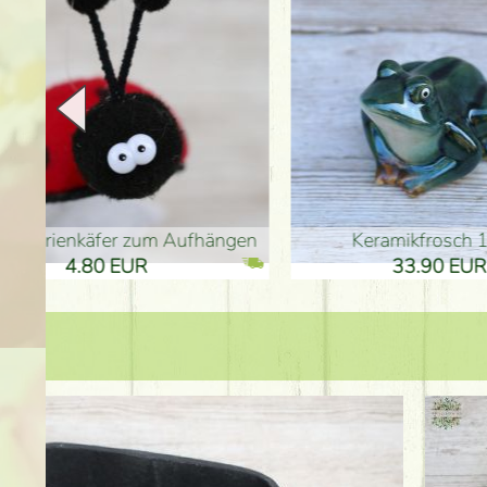
en
Keramikfrosch 12cm
Keram
33.90 EUR
33