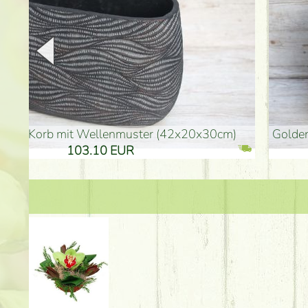
goldenfarbene Vase (40x26cm)
hohe goldenfarbene Bo
94.30 EUR
135.20