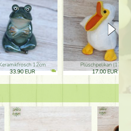
Plüschpelikan (17cm)
Mutterta
17.00 EUR
10.50