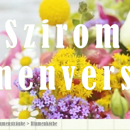
Szirom
menver
umensträuße
>
Blumen­körbe