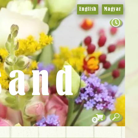
English
Magyar
sand
0