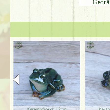
Getr
en
Keramikfrosch 12cm
Keram