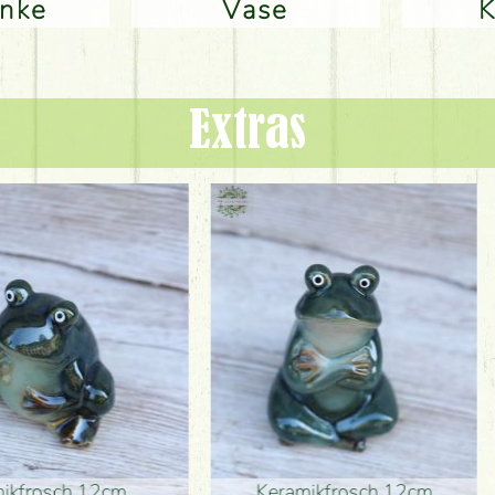
änke
Vase
Extras
ikfrosch 12cm
Keramikfrosch 12cm