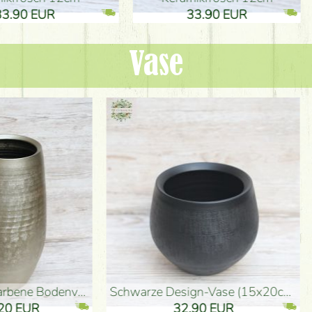
.90 EUR
33.90 EUR
Vase
denvase (50x29cm)
schwarze Design-Vase (15x20cm)
 EUR
32.90 EUR