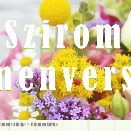
Szirom
menver
umensträuße
>
Blumen­körbe