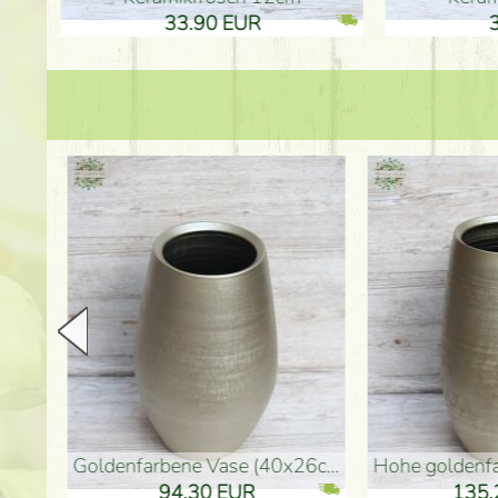
33.90 EUR
33
goldenfarbene Vase (40x26cm)
hohe goldenfarbene Bo
94.30 EUR
135.20