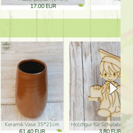
17.00 EUR
10.50
Keramik Vase 35*21cm
Holzfigur für Schulabgänger (10
61.40 EUR
3.80 EUR