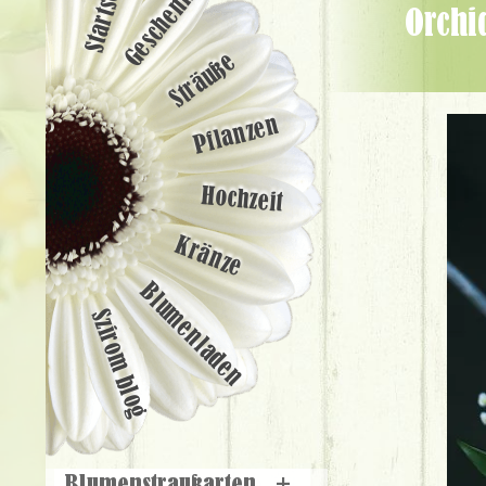
Startseite
Geschenke
Orchideenkorb mit Lisianthus (17 cm, 7 Stämme) - Blumenlieferung
Sträuße
Pflanzen
Hochzeit
Kränze
Blumenladen
Szirom blog