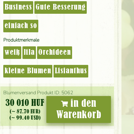
Business
Gute Besserung
einfach so
Produktmerkmale
weiß
lila
Orchideen
kleine Blumen
Lisianthus
Blumenversand Produkt ID: 5062
30 010 HUF
in den
(~ 87.70 EUR)
Warenkorb
(~ 99.40 USD)