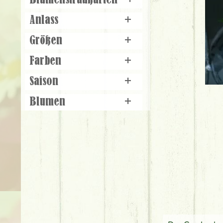
Blumenstraußarten
+
Anlass
+
Größen
+
Farben
+
Saison
+
Blumen
+