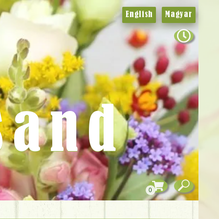
English
Magyar
sand
0