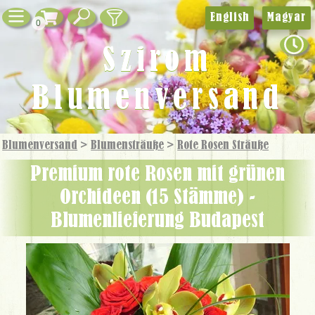
English
Magyar
0
Szirom
Blumenversand
Blumenversand
>
Blumensträuße
>
Rote Rosen Sträuße
Premium rote Rosen mit grünen
Orchideen (15 Stämme) -
Blumenlieferung Budapest