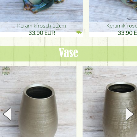
Keramikfrosch 12cm
Keramikfro
33.90 EUR
33.90 
Vase