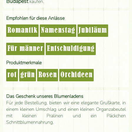
Budapest
kaufen.
Empfohlen für diese Anlässe
Romantik
Namenstag
Jubiläum
Für männer
Entschuldigung
Produktmerkmale
rot
grün
Rosen
Orchideen
Das Geschenk unseres Blumenladens
Für jede Bestellung, bieten wir eine elegante Grußkarte, in
einem kleinen Umschlag und einen kleinen Organzabeutel
mit kleinen Pralinen und ein Päckchen
Schnittblumennahrung.