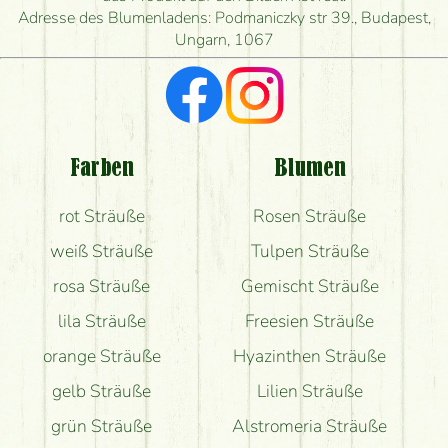
herstellen und wann können Sie ihn frühestens
Adresse des Blumenladens: Podmaniczky str 39., Budapest,
liefern?
Ungarn, 1067
Ich suche rote Rosen, hast du welche?
Welche Rückmeldungen bekomme ich zum
Blumenversand?
Farben
Blumen
Bekomme ich wirklich, was auf dem Bild zu sehen
rot Sträuße
Rosen Sträuße
ist?
weiß Sträuße
Tulpen Sträuße
rosa Sträuße
Gemischt Sträuße
lila Sträuße
Freesien Sträuße
orange Sträuße
Hyazinthen Sträuße
gelb Sträuße
Lilien Sträuße
grün Sträuße
Alstromeria Sträuße