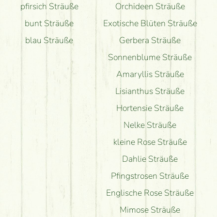
pfirsich Sträuße
Orchideen Sträuße
bunt Sträuße
Exotische Blüten Sträuße
blau Sträuße
Gerbera Sträuße
Sonnenblume Sträuße
Amaryllis Sträuße
Lisianthus Sträuße
Hortensie Sträuße
Nelke Sträuße
kleine Rose Sträuße
Dahlie Sträuße
Pfingstrosen Sträuße
Englische Rose Sträuße
Mimose Sträuße