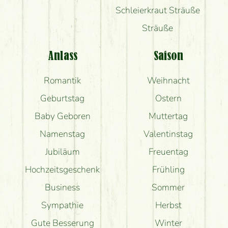
Schleierkraut Sträuße
Sträuße
Anlass
Saison
Romantik
Weihnacht
Geburtstag
Ostern
Baby Geboren
Muttertag
Namenstag
Valentinstag
Jubiläum
Freuentag
Hochzeitsgeschenk
Frühling
Business
Sommer
Sympathie
Herbst
Gute Besserung
Winter