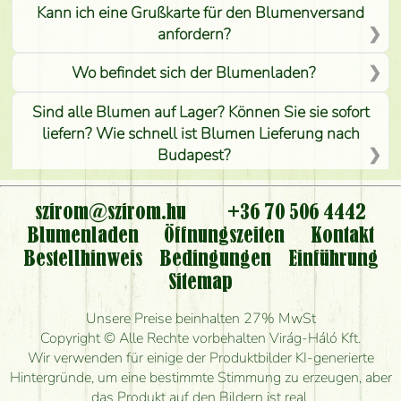
Kann ich eine Grußkarte für den Blumenversand
anfordern?
Wo befindet sich der Blumenladen?
Sind alle Blumen auf Lager? Können Sie sie sofort
liefern? Wie schnell ist Blumen Lieferung nach
Budapest?
Ist der Blumenladen non stop geöffnet?
szirom@szirom.hu
+36 70 506 4442
Kann ich den bestellten Blumenstrauß persönlich
Blumenladen
Öffnungszeiten
Kontakt
nehmen oder nur per Blumenversand?
Bestellhinweis
Bedingungen
Einführung
Sitemap
Ist eine Bestellung für ländliche Gebiete möglich?
Unsere Preise beinhalten 27% MwSt
Wie lange kann ich heute Blumen mit Lieferung
Copyright © Alle Rechte vorbehalten Virág-Háló Kft.
bestellen?
Wir verwenden für einige der Produktbilder KI-generierte
Hintergründe, um eine bestimmte Stimmung zu erzeugen, aber
Wie schnell können Sie den Blumenstrauß
das Produkt auf den Bildern ist real.