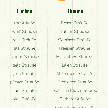
Welche Rückmeldungen bekomme ich zum
Blumenversand?
Farben
Blumen
Bekomme ich wirklich, was auf dem Bild zu sehen
rot Sträuße
Rosen Sträuße
ist?
weiß Sträuße
Tulpen Sträuße
rosa Sträuße
Gemischt Sträuße
lila Sträuße
Freesien Sträuße
orange Sträuße
Hyazinthen Sträuße
gelb Sträuße
Lilien Sträuße
grün Sträuße
Alstromeria Sträuße
pfirsich Sträuße
Orchideen Sträuße
bunt Sträuße
Exotische Blüten Sträuße
blau Sträuße
Gerbera Sträuße
Sonnenblume Sträuße