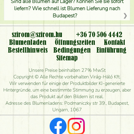
Sind alle Blumen auf Lager? Können Sie sie sofort
liefern? Wie schnell ist Blumen Lieferung nach
Budapest?
Ist der Blumenladen non stop geöffnet?
szirom@szirom.hu
+36 70 506 4442
Kann ich den bestellten Blumenstrauß persönlich
Blumenladen
Öffnungszeiten
Kontakt
nehmen oder nur per Blumenversand?
Bestellhinweis
Bedingungen
Einführung
Sitemap
Ist eine Bestellung für ländliche Gebiete möglich?
Unsere Preise beinhalten 27% MwSt
Wie lange kann ich heute Blumen mit Lieferung
Copyright © Alle Rechte vorbehalten Virág-Háló Kft.
bestellen?
Wir verwenden für einige der Produktbilder KI-generierte
Hintergründe, um eine bestimmte Stimmung zu erzeugen, aber
Wie schnell können Sie den Blumenstrauß
das Produkt auf den Bildern ist real.
herstellen und wann können Sie ihn frühestens
Adresse des Blumenladens: Podmaniczky str 39., Budapest,
liefern?
Ungarn, 1067
Ich suche rote Rosen, hast du welche?