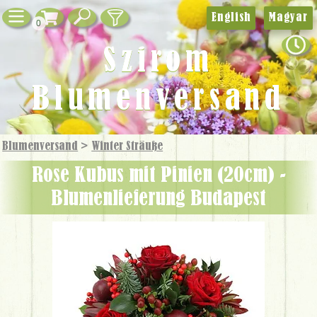
English
Magyar
0
Szirom
Blumenversand
Blumenversand
>
Winter Sträuße
Rose Kubus mit Pinien (20cm) -
Blumenlieferung Budapest