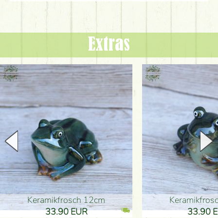
Extras
Keramikfrosch 12cm
Keramikfro
33.90 EUR
33.90 