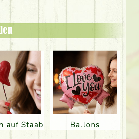
len
en auf Staab
Ballons