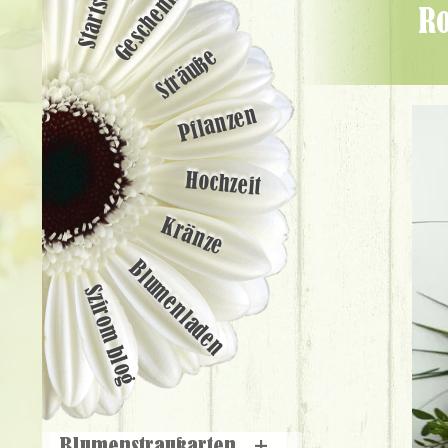
Startseite
Geschenke
Rose und Tulpe hoch Bouquet mit Plüsch Herz (25 Stämme) -
Sträuße
Pflanzen
Hochzeit
Kränze
Blumenladen
Szirom blog