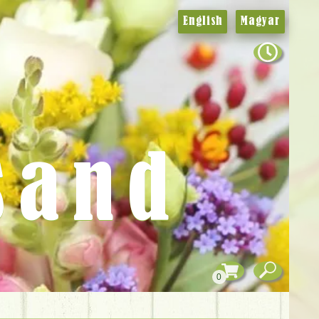
English
Magyar
sand
0