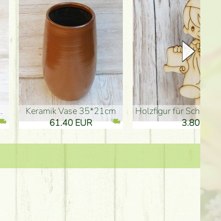
Keramik Vase 35*21cm
Holzfigur für Schulabgänger (10
61.40 EUR
3.80 EUR