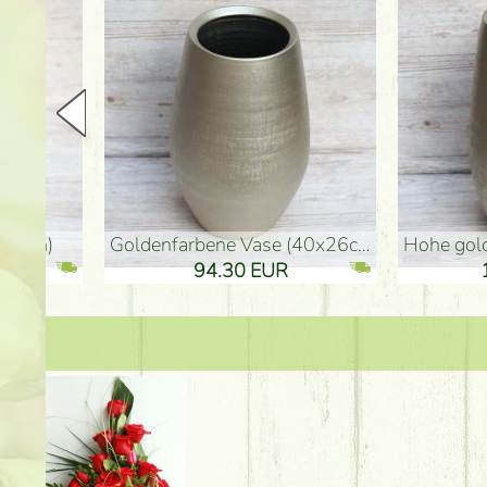
goldenfarbene Vase (40x26cm)
hohe goldenfarbene Bo
94.30 EUR
135.20