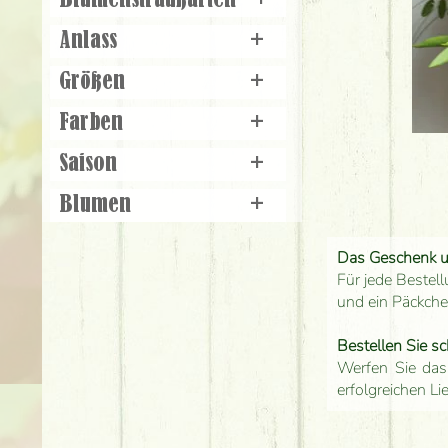
Blumenstraußarten
+
Anlass
+
Größen
+
Farben
+
Saison
+
Blumen
+
Das Geschenk 
Für jede Bestell
und ein Päckch
Bestellen Sie sc
Werfen Sie das
erfolgreichen Li