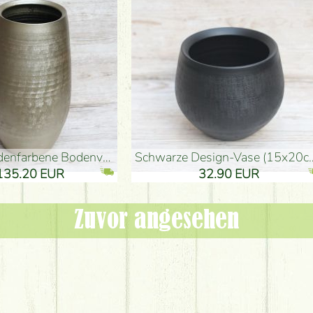
denvase (50x29cm)
schwarze Design-Vase (15x20cm)
 EUR
32.90 EUR
Zuvor angesehen