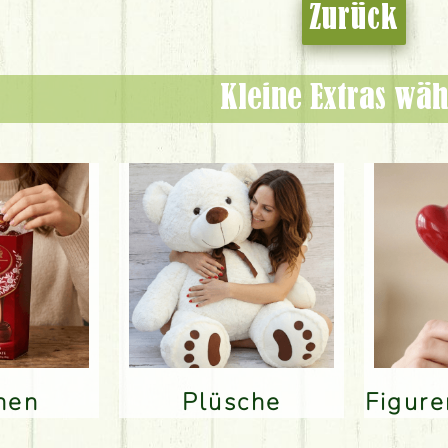
Zurück
Kleine Extras wäh
inen
Plüsche
Figur