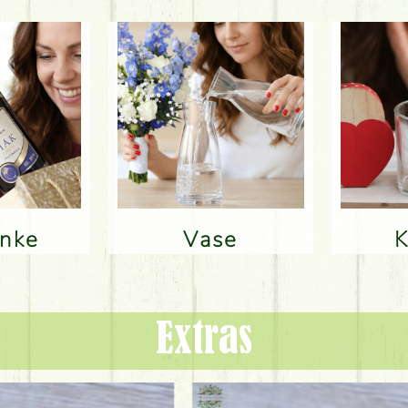
änke
Vase
Extras