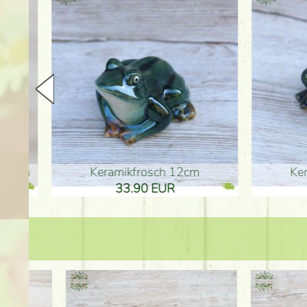
en
Keramikfrosch 12cm
Keram
33.90 EUR
33