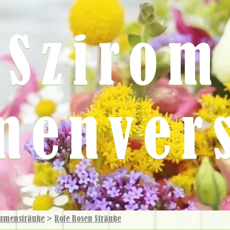
Szirom
menver
umensträuße
>
Rote Rosen Sträuße