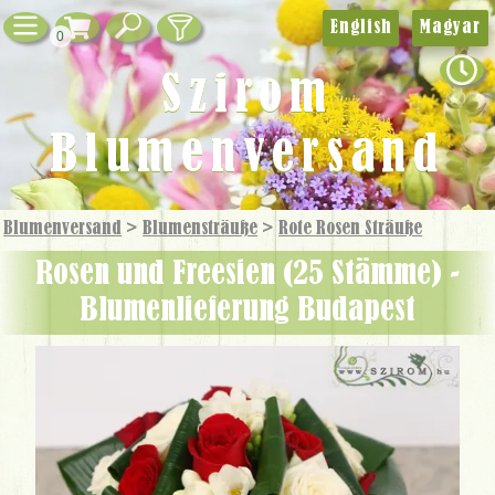
English
Magyar
0
Szirom
Blumenversand
Blumenversand
>
Blumensträuße
>
Rote Rosen Sträuße
Rosen und Freesien (25 Stämme) -
Blumenlieferung Budapest