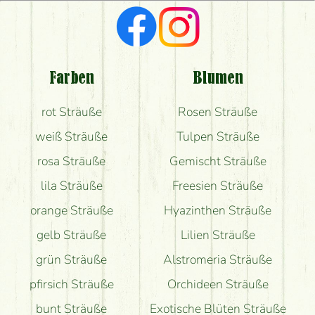
Ich suche rote Rosen, hast du welche?
Welche Rückmeldungen bekomme ich zum
Blumenversand?
Farben
Blumen
Bekomme ich wirklich, was auf dem Bild zu sehen
rot Sträuße
Rosen Sträuße
ist?
weiß Sträuße
Tulpen Sträuße
rosa Sträuße
Gemischt Sträuße
lila Sträuße
Freesien Sträuße
orange Sträuße
Hyazinthen Sträuße
gelb Sträuße
Lilien Sträuße
grün Sträuße
Alstromeria Sträuße
pfirsich Sträuße
Orchideen Sträuße
bunt Sträuße
Exotische Blüten Sträuße