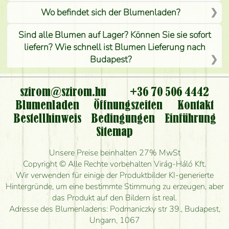
Wo befindet sich der Blumenladen?
Sind alle Blumen auf Lager? Können Sie sie sofort
liefern? Wie schnell ist Blumen Lieferung nach
Budapest?
Ist der Blumenladen non stop geöffnet?
szirom@szirom.hu
+36 70 506 4442
Kann ich den bestellten Blumenstrauß persönlich
Blumenladen
Öffnungszeiten
Kontakt
nehmen oder nur per Blumenversand?
Bestellhinweis
Bedingungen
Einführung
Sitemap
Ist eine Bestellung für ländliche Gebiete möglich?
Unsere Preise beinhalten 27% MwSt
Wie lange kann ich heute Blumen mit Lieferung
Copyright © Alle Rechte vorbehalten Virág-Háló Kft.
bestellen?
Wir verwenden für einige der Produktbilder KI-generierte
Hintergründe, um eine bestimmte Stimmung zu erzeugen, aber
Wie schnell können Sie den Blumenstrauß
das Produkt auf den Bildern ist real.
herstellen und wann können Sie ihn frühestens
Adresse des Blumenladens: Podmaniczky str 39., Budapest,
liefern?
Ungarn, 1067