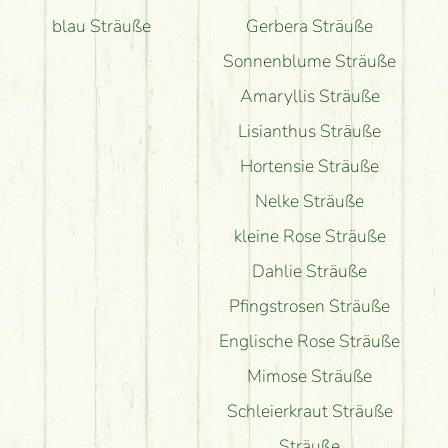
blau Sträuße
Gerbera Sträuße
Sonnenblume Sträuße
Amaryllis Sträuße
Lisianthus Sträuße
Hortensie Sträuße
Nelke Sträuße
kleine Rose Sträuße
Dahlie Sträuße
Pfingstrosen Sträuße
Englische Rose Sträuße
Mimose Sträuße
Schleierkraut Sträuße
Sträuße