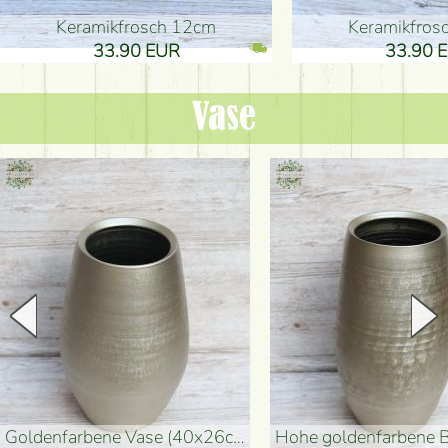
Keramikfrosch 12cm
Keramikfro
33.90 EUR
33.90 
Vase
goldenfarbene Vase (40x26cm)
hohe goldenfarbene Bodenvase