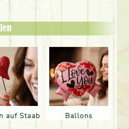
len
en auf Staab
Ballons