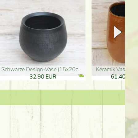
Keramik Vase 35*21cm
Holzfigur für Schulabgänger (10
61.40 EUR
3.80 EUR