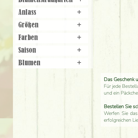
Blumenstraußarten
+
Anlass
+
Größen
+
Farben
+
Saison
+
Blumen
+
Das Geschenk 
Für jede Bestell
und ein Päckch
Bestellen Sie sc
Werfen Sie das
erfolgreichen Li