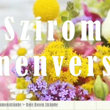
Szirom
menver
umensträuße
>
Rote Rosen Sträuße