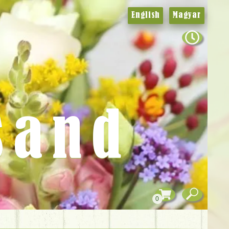
English
Magyar
sand
0