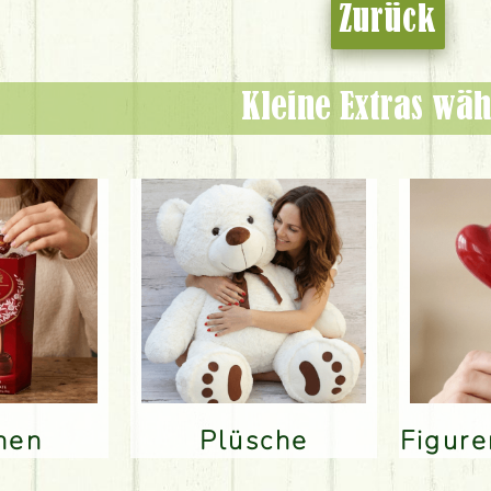
Zurück
Kleine Extras wäh
inen
Plüsche
Figur