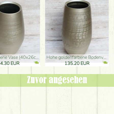
denvase (50x29cm)
schwarze Design-Vase (15x20cm)
 EUR
32.90 EUR
Zuvor angesehen