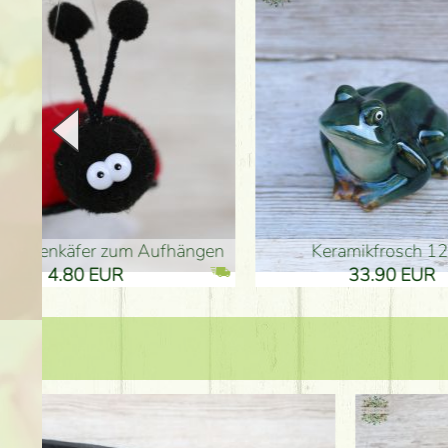
en
Keramikfrosch 12cm
Keram
33.90 EUR
33