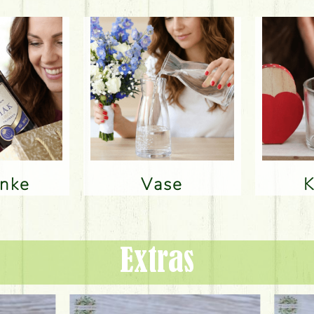
änke
Vase
Extras