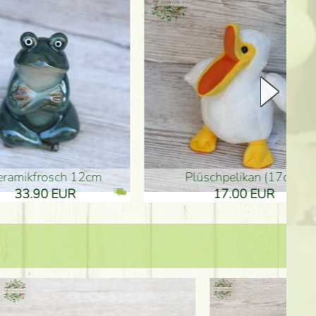
Plüschpelikan (17cm)
Mutterta
17.00 EUR
10.50