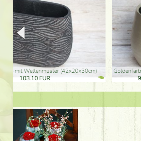
goldenfarbene Vase (40x26cm)
hohe goldenfarbene Bo
94.30 EUR
135.20