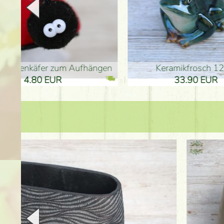
en
Keramikfrosch 12cm
Keram
33.90 EUR
33