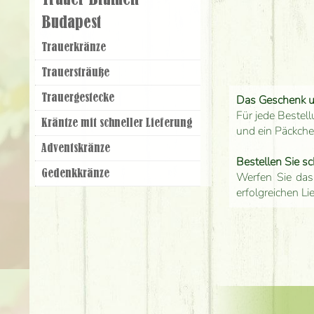
Trauer Blumen
Budapest
Trauer­kränze
Trauer­sträuße
Trauer­gestecke
Das Geschenk 
Für jede Bestell
Kräntze mit schneller Lieferung
und ein Päckch
Adventskränze
Bestellen Sie sc
Gedenkkränze
Werfen Sie das
erfolgreichen Li