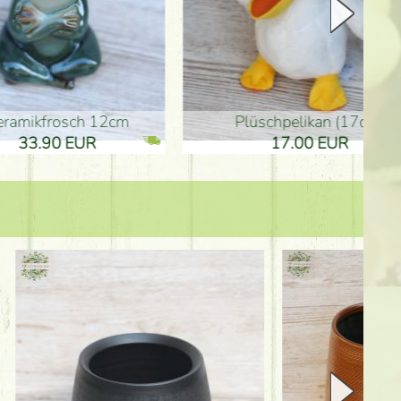
Plüschpelikan (17cm)
Mutterta
17.00 EUR
10.50