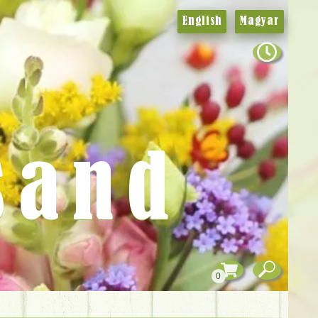
English
Magyar
sand
0