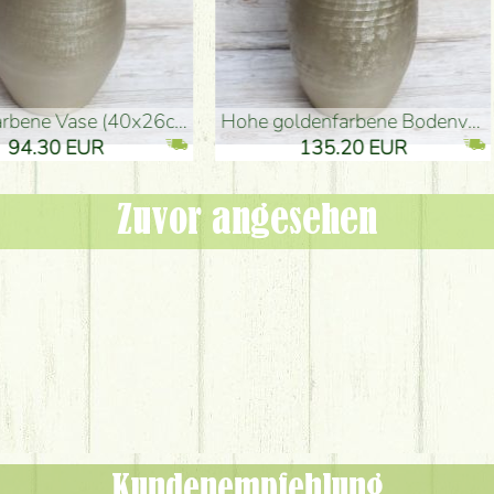
denvase (50x29cm)
schwarze Design-Vase (15x20cm)
 EUR
32.90 EUR
Zuvor angesehen
Kundenempfehlung