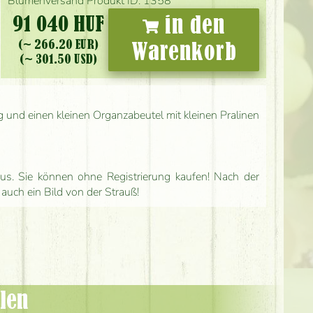
Blumenversand Produkt ID: 1358
91 040 HUF
in den
(~ 266.20 EUR)
Warenkorb
(~ 301.50 USD)
g und einen kleinen Organzabeutel mit kleinen Pralinen
us. Sie können ohne Registrierung kaufen! Nach der
 auch ein Bild von der Strauß!
len