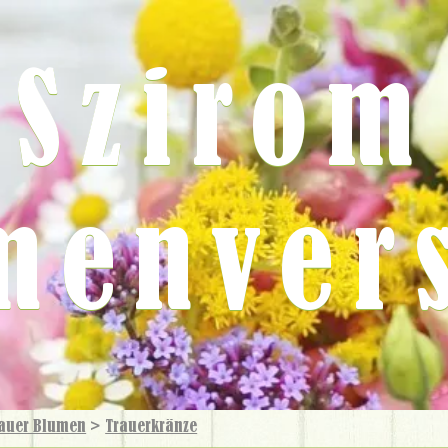
Szirom
menver
auer Blumen
>
Trauer­kränze