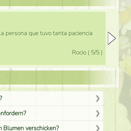
 la persona que tuvo tanta paciencia
Rocio
(
5
/5
)
?
anfordern?
em Blumen verschicken?