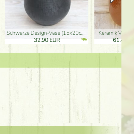
Keramik Vase 35*21cm
Holzfigur für Schulabgänger (10
61.40 EUR
3.80 EUR