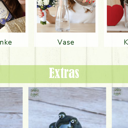
änke
Vase
Extras