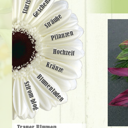
Startseite
Geschenke
Sträuße
Pflanzen
Hochzeit
Kränze
Blumenladen
Szirom blog