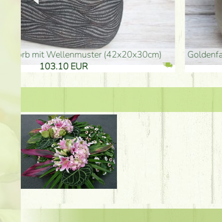
goldenfarbene Vase (40x26cm)
hohe goldenfarbene Bo
94.30 EUR
135.20