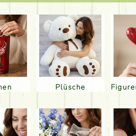
inen
Plüsche
Figur