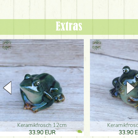
Extras
Keramikfrosch 12cm
Keramikfro
33.90 EUR
33.90 