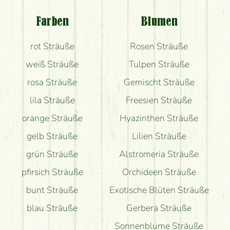
Welche Rückmeldungen bekomme ich zum
Blumenversand?
Farben
Blumen
Bekomme ich wirklich, was auf dem Bild zu sehen
rot Sträuße
Rosen Sträuße
ist?
weiß Sträuße
Tulpen Sträuße
rosa Sträuße
Gemischt Sträuße
lila Sträuße
Freesien Sträuße
orange Sträuße
Hyazinthen Sträuße
gelb Sträuße
Lilien Sträuße
grün Sträuße
Alstromeria Sträuße
pfirsich Sträuße
Orchideen Sträuße
bunt Sträuße
Exotische Blüten Sträuße
blau Sträuße
Gerbera Sträuße
Sonnenblume Sträuße