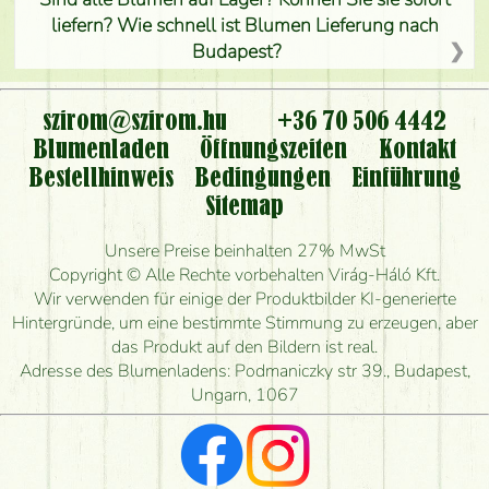
liefern? Wie schnell ist Blumen Lieferung nach
Budapest?
Ist der Blumenladen non stop geöffnet?
szirom@szirom.hu
+36 70 506 4442
Kann ich den bestellten Blumenstrauß persönlich
Blumenladen
Öffnungszeiten
Kontakt
nehmen oder nur per Blumenversand?
Bestellhinweis
Bedingungen
Einführung
Sitemap
Ist eine Bestellung für ländliche Gebiete möglich?
Unsere Preise beinhalten 27% MwSt
Wie lange kann ich heute Blumen mit Lieferung
Copyright © Alle Rechte vorbehalten Virág-Háló Kft.
bestellen?
Wir verwenden für einige der Produktbilder KI-generierte
Hintergründe, um eine bestimmte Stimmung zu erzeugen, aber
Wie schnell können Sie den Blumenstrauß
das Produkt auf den Bildern ist real.
herstellen und wann können Sie ihn frühestens
Adresse des Blumenladens: Podmaniczky str 39., Budapest,
liefern?
Ungarn, 1067
Ich suche rote Rosen, hast du welche?