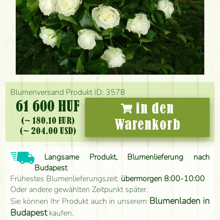
Blumenversand Produkt ID: 3578
61 600 HUF
in den
(~ 180.10 EUR)
Warenkorb
(~ 204.00 USD)
Langsame Produkt, Blumenlieferung nach
Budapest
Frühestes Blumenlieferungszeit:
übermorgen 8:00-10:00
Oder andere gewählten Zeitpunkt später.
Blumenladen in
Sie können Ihr Produkt auch in unserem
Budapest
kaufen.