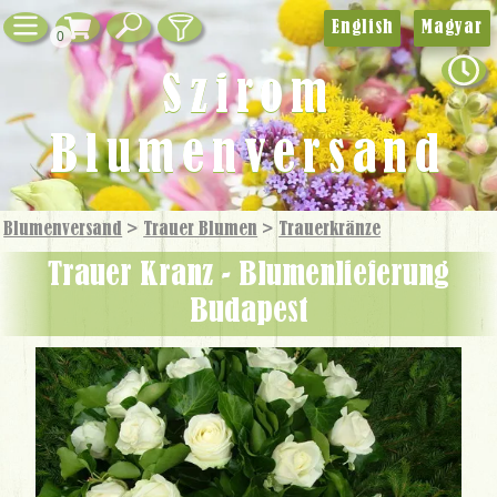
English
Magyar
0
Szirom
Blumenversand
Blumenversand
>
Trauer Blumen
>
Trauer­kränze
Trauer Kranz - Blumenlieferung
Budapest