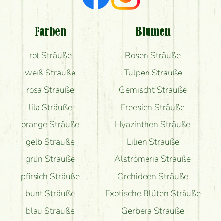
Welche Rückmeldungen bekomme ich zum
Blumenversand?
Farben
Blumen
Bekomme ich wirklich, was auf dem Bild zu sehen
rot Sträuße
Rosen Sträuße
ist?
weiß Sträuße
Tulpen Sträuße
rosa Sträuße
Gemischt Sträuße
lila Sträuße
Freesien Sträuße
orange Sträuße
Hyazinthen Sträuße
gelb Sträuße
Lilien Sträuße
grün Sträuße
Alstromeria Sträuße
pfirsich Sträuße
Orchideen Sträuße
bunt Sträuße
Exotische Blüten Sträuße
blau Sträuße
Gerbera Sträuße