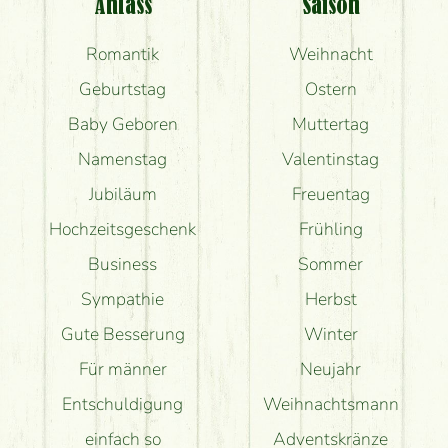
Anlass
Saison
Romantik
Weihnacht
Geburtstag
Ostern
Baby Geboren
Muttertag
Namenstag
Valentinstag
Jubiläum
Freuentag
Hochzeitsgeschenk
Frühling
Business
Sommer
Sympathie
Herbst
Gute Besserung
Winter
Für männer
Neujahr
Entschuldigung
Weihnachtsmann
einfach so
Adventskränze