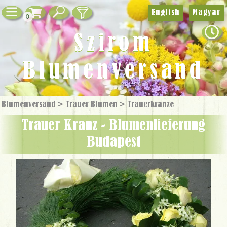
English
Magyar
0
Szirom
Blumenversand
Blumenversand
>
Trauer Blumen
>
Trauer­kränze
Trauer Kranz - Blumenlieferung
Budapest