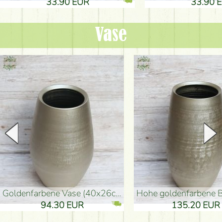
33.90 EUR
33.90 
Vase
goldenfarbene Vase (40x26cm)
hohe goldenfarbene Bodenvase
94.30 EUR
135.20 EUR