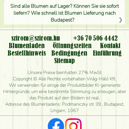
Sind alle Blumen auf Lager? Können Sie sie sofort
liefern? Wie schnell ist Blumen Lieferung nach
Budapest?
Ist der Blumenladen non stop geöffnet?
szirom@szirom.hu
+36 70 506 4442
Kann ich den bestellten Blumenstrauß persönlich
Blumenladen
Öffnungszeiten
Kontakt
nehmen oder nur per Blumenversand?
Bestellhinweis
Bedingungen
Einführung
Sitemap
Ist eine Bestellung für ländliche Gebiete möglich?
Unsere Preise beinhalten 27% MwSt
Wie lange kann ich heute Blumen mit Lieferung
Copyright © Alle Rechte vorbehalten Virág-Háló Kft.
bestellen?
Wir verwenden für einige der Produktbilder KI-generierte
Hintergründe, um eine bestimmte Stimmung zu erzeugen, aber
Wie schnell können Sie den Blumenstrauß
das Produkt auf den Bildern ist real.
herstellen und wann können Sie ihn frühestens
Adresse des Blumenladens: Podmaniczky str 39., Budapest,
liefern?
Ungarn, 1067
Ich suche rote Rosen, hast du welche?