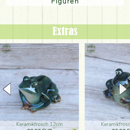
Figuren
Extras
Keramikfrosch 12cm
Keramikfro