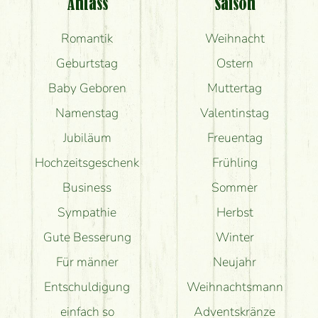
Anlass
Saison
Romantik
Weihnacht
Geburtstag
Ostern
Baby Geboren
Muttertag
Namenstag
Valentinstag
Jubiläum
Freuentag
Hochzeitsgeschenk
Frühling
Business
Sommer
Sympathie
Herbst
Gute Besserung
Winter
Für männer
Neujahr
Entschuldigung
Weihnachtsmann
einfach so
Adventskränze