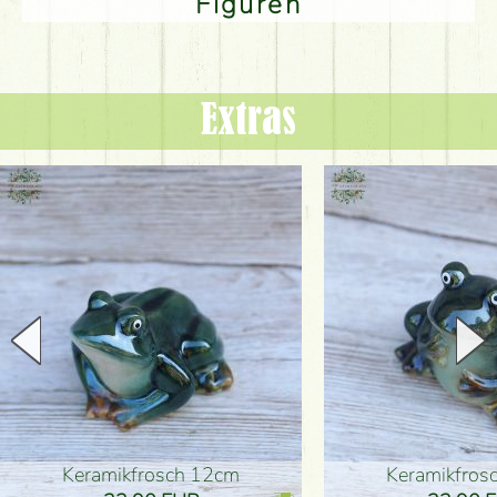
Figuren
Extras
Keramikfrosch 12cm
Keramikfro