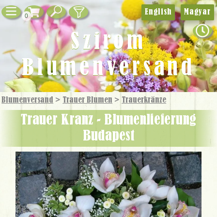
English
Magyar
0
Szirom
Blumenversand
Blumenversand
>
Trauer Blumen
>
Trauer­kränze
Trauer Kranz - Blumenlieferung
Budapest