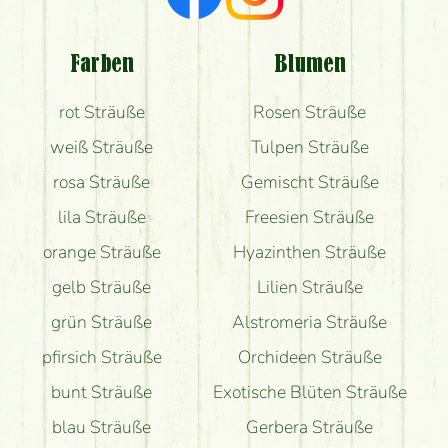
Welche Rückmeldungen bekomme ich zum
Blumenversand?
Farben
Blumen
Bekomme ich wirklich, was auf dem Bild zu sehen
rot Sträuße
Rosen Sträuße
ist?
weiß Sträuße
Tulpen Sträuße
rosa Sträuße
Gemischt Sträuße
lila Sträuße
Freesien Sträuße
orange Sträuße
Hyazinthen Sträuße
gelb Sträuße
Lilien Sträuße
grün Sträuße
Alstromeria Sträuße
pfirsich Sträuße
Orchideen Sträuße
bunt Sträuße
Exotische Blüten Sträuße
blau Sträuße
Gerbera Sträuße