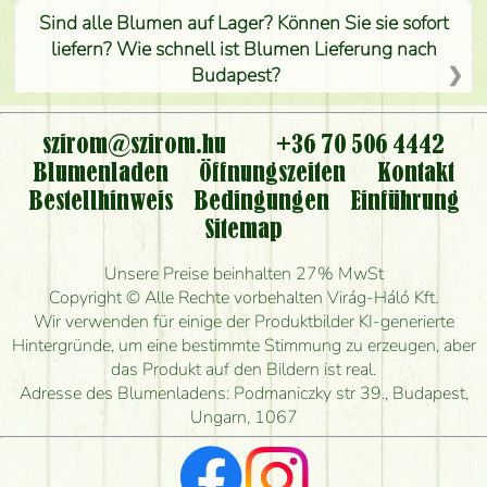
Sind alle Blumen auf Lager? Können Sie sie sofort
liefern? Wie schnell ist Blumen Lieferung nach
Budapest?
Ist der Blumenladen non stop geöffnet?
szirom@szirom.hu
+36 70 506 4442
Kann ich den bestellten Blumenstrauß persönlich
Blumenladen
Öffnungszeiten
Kontakt
nehmen oder nur per Blumenversand?
Bestellhinweis
Bedingungen
Einführung
Sitemap
Ist eine Bestellung für ländliche Gebiete möglich?
Unsere Preise beinhalten 27% MwSt
Wie lange kann ich heute Blumen mit Lieferung
Copyright © Alle Rechte vorbehalten Virág-Háló Kft.
bestellen?
Wir verwenden für einige der Produktbilder KI-generierte
Hintergründe, um eine bestimmte Stimmung zu erzeugen, aber
Wie schnell können Sie den Blumenstrauß
das Produkt auf den Bildern ist real.
herstellen und wann können Sie ihn frühestens
Adresse des Blumenladens: Podmaniczky str 39., Budapest,
liefern?
Ungarn, 1067
Ich suche rote Rosen, hast du welche?