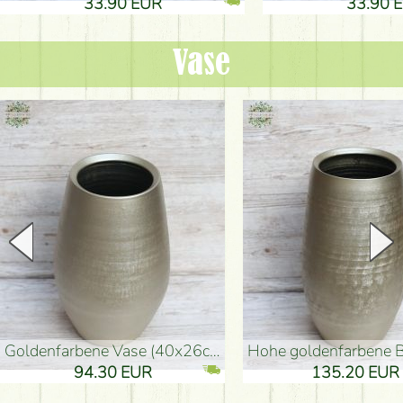
33.90 EUR
33.90 
Vase
goldenfarbene Vase (40x26cm)
hohe goldenfarbene Bodenvase
94.30 EUR
135.20 EUR