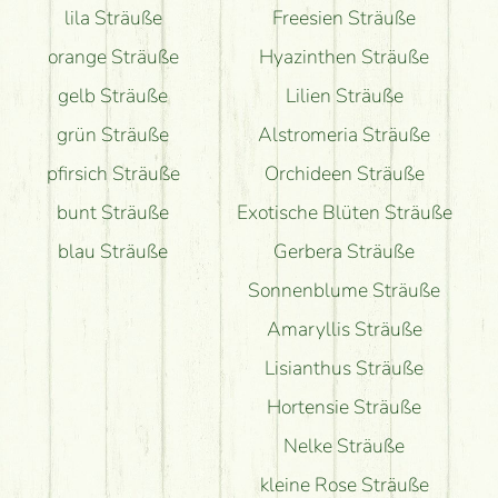
lila Sträuße
Freesien Sträuße
orange Sträuße
Hyazinthen Sträuße
gelb Sträuße
Lilien Sträuße
grün Sträuße
Alstromeria Sträuße
pfirsich Sträuße
Orchideen Sträuße
bunt Sträuße
Exotische Blüten Sträuße
blau Sträuße
Gerbera Sträuße
Sonnenblume Sträuße
Amaryllis Sträuße
Lisianthus Sträuße
Hortensie Sträuße
Nelke Sträuße
kleine Rose Sträuße