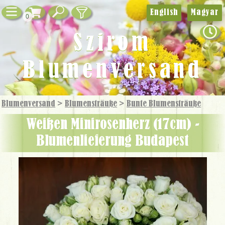
English
Magyar
0
Szirom
Blumenversand
Blumenversand
>
Blumensträuße
>
Bunte Blumensträuße
Weißen Minirosenherz (17cm) -
Blumenlieferung Budapest