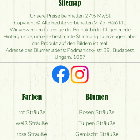
Sitemap
Ist eine Bestellung für ländliche Gebiete möglich?
Unsere Preise beinhalten 27% MwSt
Wie lange kann ich heute Blumen mit Lieferung
Copyright © Alle Rechte vorbehalten Virág-Háló Kft.
bestellen?
Wir verwenden für einige der Produktbilder KI-generierte
Hintergründe, um eine bestimmte Stimmung zu erzeugen, aber
Wie schnell können Sie den Blumenstrauß
das Produkt auf den Bildern ist real.
herstellen und wann können Sie ihn frühestens
Adresse des Blumenladens: Podmaniczky str 39., Budapest,
liefern?
Ungarn, 1067
Ich suche rote Rosen, hast du welche?
Welche Rückmeldungen bekomme ich zum
Blumenversand?
Farben
Blumen
Bekomme ich wirklich, was auf dem Bild zu sehen
rot Sträuße
Rosen Sträuße
ist?
weiß Sträuße
Tulpen Sträuße
rosa Sträuße
Gemischt Sträuße