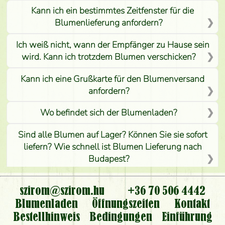
Kann ich ein bestimmtes Zeitfenster für die
Blumenlieferung anfordern?
Ich weiß nicht, wann der Empfänger zu Hause sein
wird. Kann ich trotzdem Blumen verschicken?
Kann ich eine Grußkarte für den Blumenversand
anfordern?
Wo befindet sich der Blumenladen?
Sind alle Blumen auf Lager? Können Sie sie sofort
liefern? Wie schnell ist Blumen Lieferung nach
Budapest?
Ist der Blumenladen non stop geöffnet?
szirom@szirom.hu
+36 70 506 4442
Kann ich den bestellten Blumenstrauß persönlich
Blumenladen
Öffnungszeiten
Kontakt
nehmen oder nur per Blumenversand?
Bestellhinweis
Bedingungen
Einführung