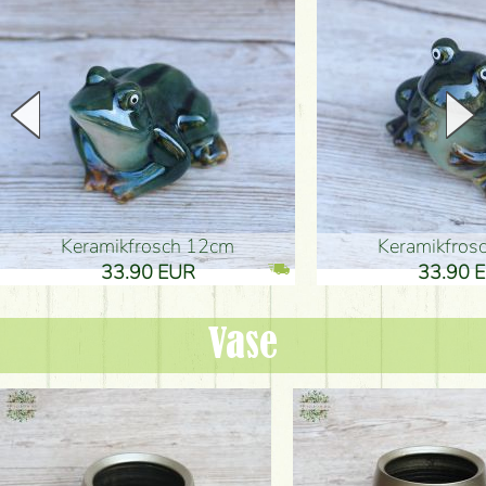
Keramikfrosch 12cm
Keramikfro
33.90 EUR
33.90 
Vase