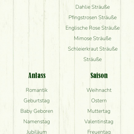
Dahlie Sträuße
Pfingstrosen Sträuße
Englische Rose Sträuße
Mimose Sträuße
Schleierkraut Sträuße
Sträuße
Anlass
Saison
Romantik
Weihnacht
Geburtstag
Ostern
Baby Geboren
Muttertag
Namenstag
Valentinstag
Jubiläum
Freuentag