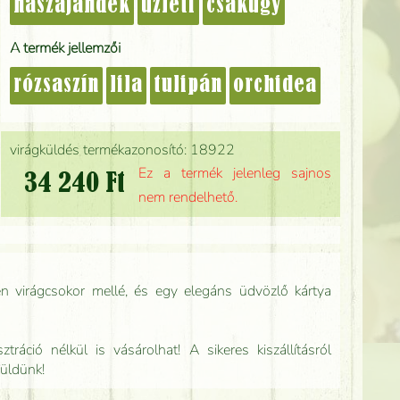
nászajándék
üzleti
csakúgy
A termék jellemzői
rózsaszín
lila
tulipán
orchidea
virágküldés termékazonosító: 18922
Ez a termék jelenleg sajnos
34 240 Ft
nem rendelhető.
n virágcsokor mellé, és egy elegáns üdvözlő kártya
tráció nélkül is vásárolhat! A sikeres kiszállításról
küldünk!