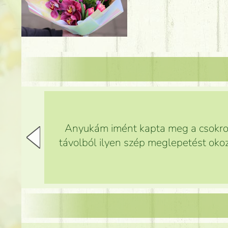
Anyukám imént kapta meg a csokrot,
távolból ilyen szép meglepetést okoz