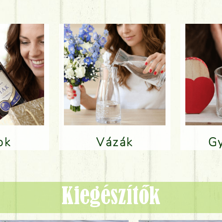
lok
Vázák
Kiegészítők