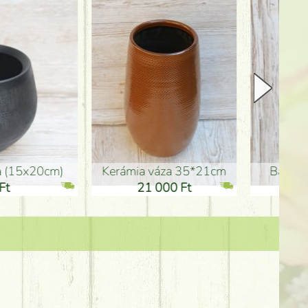
Kerámia váza 35*21cm
ballagó fiú fa betűző (10c
21 000 Ft
1 300 Ft