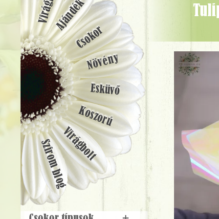
Ajándék
tulipánok orchideával , apró virágokkal (21 szál) - Virágküldés
Csokor
Növény
Esküvő
Koszorú
Virágbolt
Szirom blog