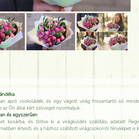
jándéka
an apró csokoládék, és egy vágott virág frissentartó-só minde
e az Ön által kért szöveget nyomtatjuk.
san és egyszerűen
t kosárba, és töltse ki a virágküldés szállítási adatait! Regisz
mailben értesíti, és a házhoz szállított virágcsokorról fényképet is 