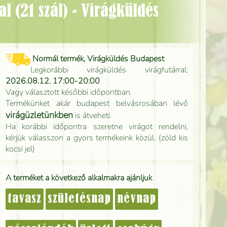
Normál termék, Virágküldés Budapest
Legkorábbi virágküldés virágfutárral:
2026.08.12. 17:00-20:00
Vagy választott későbbi időpontban.
Termékünket akár budapest belvásrosában lévő
virágüzletünkben
is átveheti.
Ha korábbi időpontra szeretne virágot rendelni,
kérjük válasszon a gyors termékeink közül. (zöld kis
kocsi jel)
A terméket a következő alkalmakra ajánljuk
tavasz
születésnap
névnap