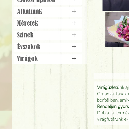
Csokor típusok
+
Alkalmak
+
Méretek
+
Színek
+
Évszakok
+
Virágok
+
Virágüzletünk a
Organza tasakb
borítékban, amir
Rendeljen gyor
Dobja a terméke
virágfutárunk e-