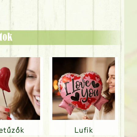
ztok
Betűzők
Lufik