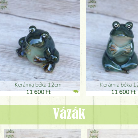
ia béka 12cm
Kerámia béka 12cm
1 600 Ft
11 600 Ft
Vázák