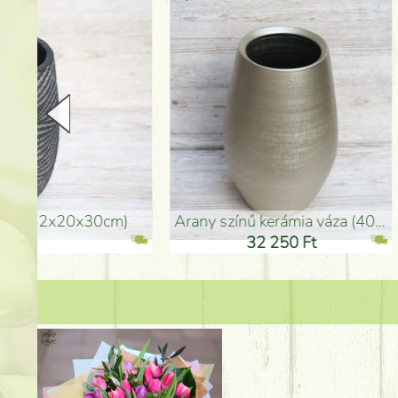
arany színű kerámia váza (40x26cm)
hosszú arany színű p
32 250 Ft
46 25