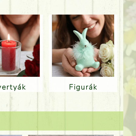
Gyertyák
Figurák