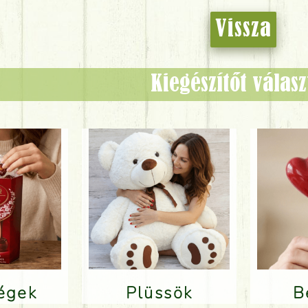
Vissza
Kiegészítőt válas
ségek
Plüssök