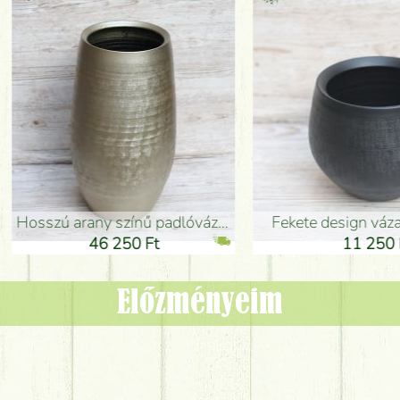
adlóváza (50x29cm)
fekete design váza (15x20cm)
0 Ft
11 250 Ft
Előzményeim