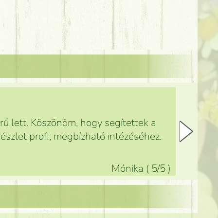
ű lett. Köszönöm, hogy segítettek a
észlet profi, megbízható intézéséhez.
Mónika
(
5
/5
)