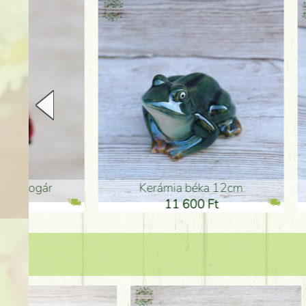
Kerámia béka 12cm
Kerám
11 600 Ft
1