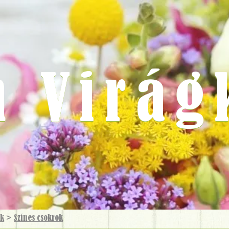
m Virág
ok
>
Színes csokrok