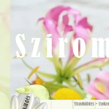
Sziro
Virágküldés
Virágküldés
>
Csokr