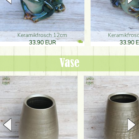
Keramikfrosch 12cm
Keramikfro
33.90 EUR
33.90 
Vase