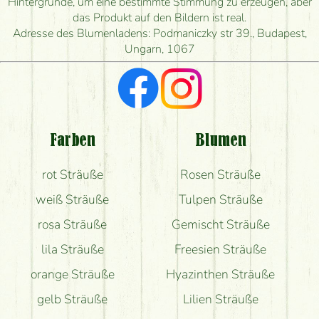
Hintergründe, um eine bestimmte Stimmung zu erzeugen, aber
Wie schnell können Sie den Blumenstrauß
das Produkt auf den Bildern ist real.
herstellen und wann können Sie ihn frühestens
Adresse des Blumenladens: Podmaniczky str 39., Budapest,
liefern?
Ungarn, 1067
Ich suche rote Rosen, hast du welche?
Welche Rückmeldungen bekomme ich zum
Blumenversand?
Farben
Blumen
Bekomme ich wirklich, was auf dem Bild zu sehen
rot Sträuße
Rosen Sträuße
ist?
weiß Sträuße
Tulpen Sträuße
rosa Sträuße
Gemischt Sträuße
lila Sträuße
Freesien Sträuße
orange Sträuße
Hyazinthen Sträuße
gelb Sträuße
Lilien Sträuße