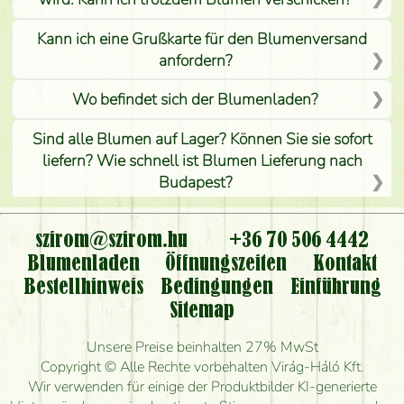
Kann ich eine Grußkarte für den Blumenversand
anfordern?
Wo befindet sich der Blumenladen?
Sind alle Blumen auf Lager? Können Sie sie sofort
liefern? Wie schnell ist Blumen Lieferung nach
Budapest?
Ist der Blumenladen non stop geöffnet?
szirom@szirom.hu
+36 70 506 4442
Kann ich den bestellten Blumenstrauß persönlich
Blumenladen
Öffnungszeiten
Kontakt
nehmen oder nur per Blumenversand?
Bestellhinweis
Bedingungen
Einführung
Sitemap
Ist eine Bestellung für ländliche Gebiete möglich?
Unsere Preise beinhalten 27% MwSt
Wie lange kann ich heute Blumen mit Lieferung
Copyright © Alle Rechte vorbehalten Virág-Háló Kft.
bestellen?
Wir verwenden für einige der Produktbilder KI-generierte