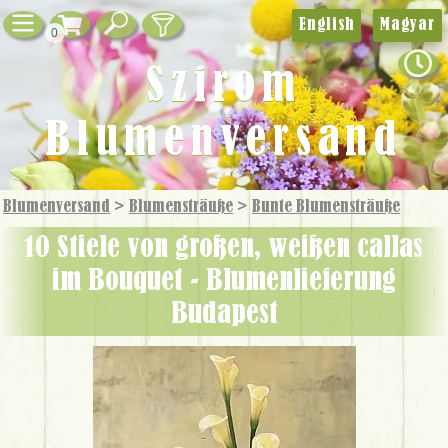
English
Magyar
0
Szirom
Blumenversand
Blumenversand
>
Blumensträuße
>
Bunte Blumensträuße
10 Stiele von großen, weißen callas
im Bouquet - Blumenlieferung
Budapest