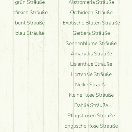
grün Sträuße
Alstromeria Sträuße
pfirsich Sträuße
Orchideen Sträuße
bunt Sträuße
Exotische Blüten Sträuße
blau Sträuße
Gerbera Sträuße
Sonnenblume Sträuße
Amaryllis Sträuße
Lisianthus Sträuße
Hortensie Sträuße
Nelke Sträuße
kleine Rose Sträuße
Dahlie Sträuße
Pfingstrosen Sträuße
Englische Rose Sträuße