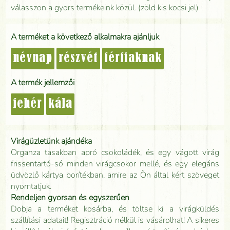
válasszon a gyors termékeink közül. (zöld kis kocsi jel)
A terméket a következő alkalmakra ajánljuk
névnap
részvét
férfiaknak
A termék jellemzői
fehér
kála
Virágüzletünk ajándéka
Organza tasakban apró csokoládék, és egy vágott virág
frissentartó-só minden virágcsokor mellé, és egy elegáns
üdvözlő kártya borítékban, amire az Ön által kért szöveget
nyomtatjuk.
Rendeljen gyorsan és egyszerűen
Dobja a terméket kosárba, és töltse ki a virágküldés
szállítási adatait! Regisztráció nélkül is vásárolhat! A sikeres