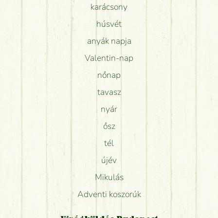
karácsony
húsvét
anyák napja
Valentin-nap
nőnap
tavasz
nyár
ősz
tél
újév
Mikulás
Adventi koszorúk