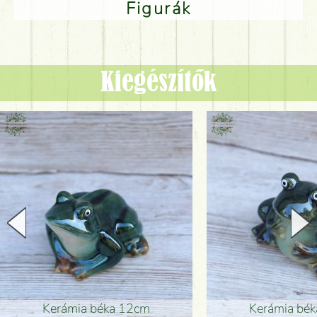
Figurák
Kiegészítők
Kerámia béka 12cm
Kerámia bé