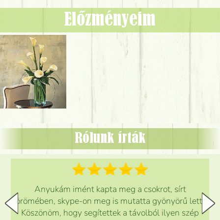
Előzményeim
Rólunk írták
Anyukám imént kapta meg a csokrot, sírt
örömében, skype-on meg is mutatta gyönyörű lett.
Köszönöm, hogy segítettek a távolból ilyen szép