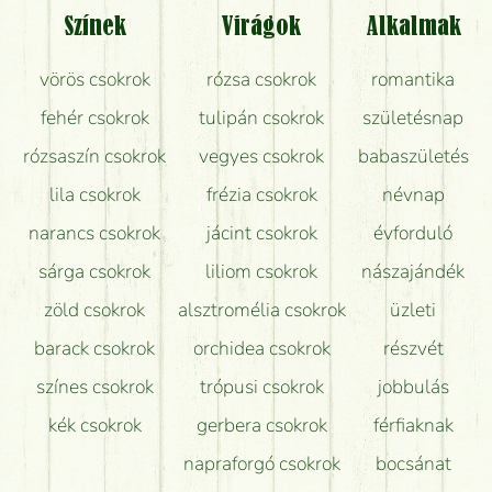
Tényleg azt kapom, ami a képen van?
Színek
Virágok
Alkalmak
Mit kell tudni a virágcsokrok szállításáról?
vörös csokrok
rózsa csokrok
romantika
Hogy marad a lehető legtovább friss a csokor?
fehér csokrok
tulipán csokrok
születésnap
Tudok adventi koszorút vásárolni boltban?
rózsaszín csokrok
vegyes csokrok
babaszületés
lila csokrok
frézia csokrok
névnap
narancs csokrok
jácint csokrok
évforduló
sárga csokrok
liliom csokrok
nászajándék
zöld csokrok
alsztromélia csokrok
üzleti
barack csokrok
orchidea csokrok
részvét
színes csokrok
trópusi csokrok
jobbulás
kék csokrok
gerbera csokrok
férfiaknak
napraforgó csokrok
bocsánat