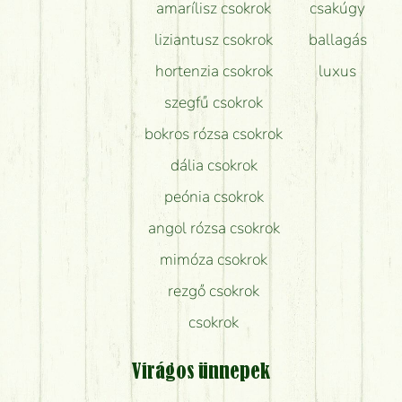
amarílisz csokrok
csakúgy
liziantusz csokrok
ballagás
hortenzia csokrok
luxus
szegfű csokrok
bokros rózsa csokrok
dália csokrok
peónia csokrok
angol rózsa csokrok
mimóza csokrok
rezgő csokrok
csokrok
Virágos ünnepek