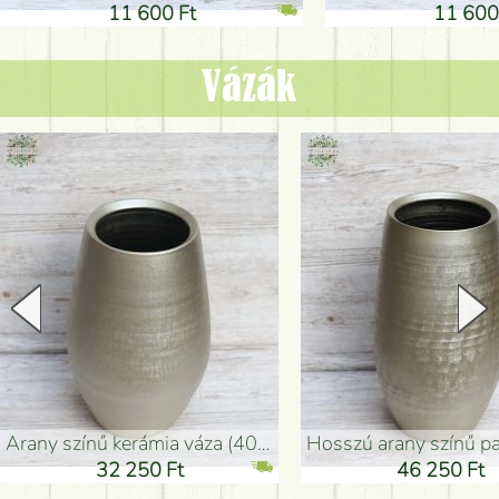
11 600 Ft
11 600
Vázák
arany színű kerámia váza (40x26cm)
hosszú arany színű padlóváza
32 250 Ft
46 250 Ft