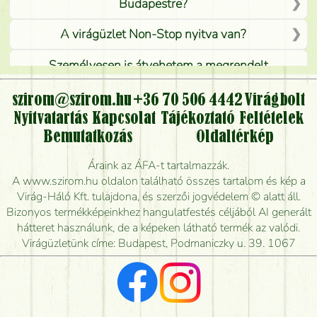
Budapestre?
A virágüzlet Non-Stop nyitva van?
Személyesen is átvehetem a megrendelt
virágcsokrot, vagy csak virágküldéssel, kiszállítással
kérhető?
szirom@szirom.hu
+36 70 506 4442
Virágbolt
Nyitvatartás
Kapcsolat
Tájékoztató
Feltételek
Vidékre is lehet rendelni?
Bemutatkozás
Oldaltérkép
Meddig rendelhetek virágküldést úgy, hogy még ma
Áraink az ÁFA-t tartalmazzák.
kiszállítsák?
A www.szirom.hu oldalon található összes tartalom és kép a
Virág-Háló Kft. tulajdona, és szerzői jogvédelem © alatt áll.
Mennyire gyorsan tudják elkészíteni a csokrot, és
Bizonyos termékképeinkhez hangulatfestés céljából AI generált
mikor tudják leghamarabb kiszállítani?
hátteret használunk, de a képeken látható termék az valódi.
Virágüzletünk címe: Budapest, Podmaniczky u. 39. 1067
Vörös rózsát keresek, van önöknél?
Milyen visszajelzést kapok a virágküldésről?