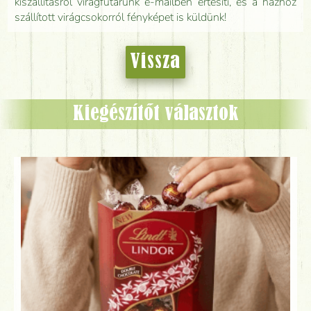
kiszállításról virágfutárunk e-mailben értesíti, és a házhoz
szállított virágcsokorról fényképet is küldünk!
Vissza
Kiegészítőt választok