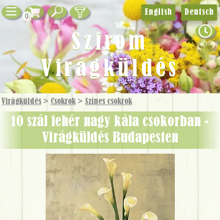
English
Deutsch
0
Szirom
Virágküldés
Virágküldés
>
Csokrok
>
Színes csokrok
10 szál fehér nagy kála csokorban -
Virágküldés Budapesten