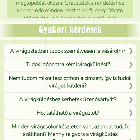
meglepetést okozni. Gratulálok a rendeléshez
kapcsolódó minden részlet profi, megbízható
intézéséhez. Csillagos ötös szolgáltatás!
Mónika
(
5
/5
)
Gyakori kérdések
A virágüzletben tudok személyesen is vásárolni?
Tudok időpontra kérni virágküldést?
Nem tudom mikor lesz otthon a címzett, így is tudok
virágot küldeni?
A virágküldéshez kérhetek üzenőkártyát?
Hol található a virágüzlet?
Minden virágcsokor készleten van, azonnal tudják
szállítani? Mennyire gyors a virágküldés