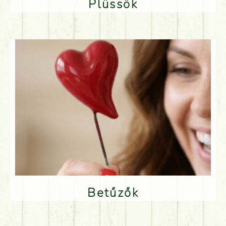
Plüssök
Betűzők