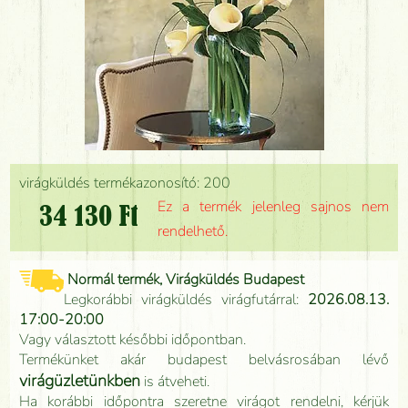
virágküldés termékazonosító: 200
Ez a termék jelenleg sajnos nem
34 130 Ft
rendelhető.
Normál termék, Virágküldés Budapest
Legkorábbi virágküldés virágfutárral:
2026.08.13.
17:00-20:00
Vagy választott későbbi időpontban.
Termékünket akár budapest belvásrosában lévő
virágüzletünkben
is átveheti.
Ha korábbi időpontra szeretne virágot rendelni, kérjük