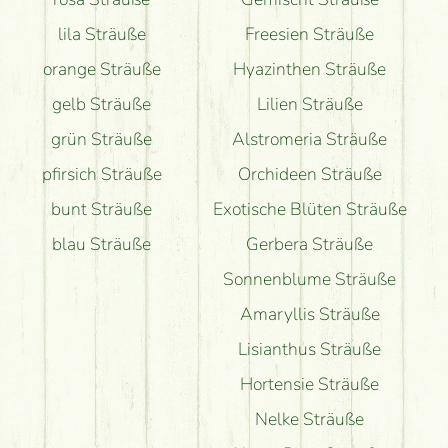
lila Sträuße
Freesien Sträuße
orange Sträuße
Hyazinthen Sträuße
gelb Sträuße
Lilien Sträuße
grün Sträuße
Alstromeria Sträuße
pfirsich Sträuße
Orchideen Sträuße
bunt Sträuße
Exotische Blüten Sträuße
blau Sträuße
Gerbera Sträuße
Sonnenblume Sträuße
Amaryllis Sträuße
Lisianthus Sträuße
Hortensie Sträuße
Nelke Sträuße