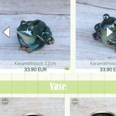
Keramikfrosch 12cm
Keramikfro
33.90 EUR
33.90 
Vase