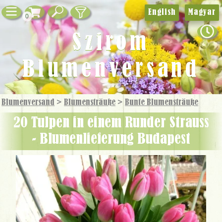
English
Magyar
0
Szirom
Blumenversand
Blumenversand
>
Blumensträuße
>
Bunte Blumensträuße
20 Tulpen in einem Runder Strauss
- Blumenlieferung Budapest