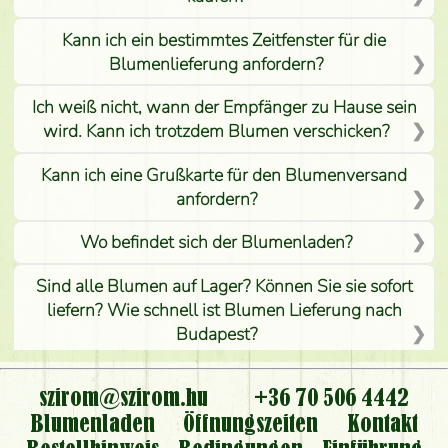
Kann ich ein bestimmtes Zeitfenster für die
Blumenlieferung anfordern?
Ich weiß nicht, wann der Empfänger zu Hause sein
wird. Kann ich trotzdem Blumen verschicken?
Kann ich eine Grußkarte für den Blumenversand
anfordern?
Wo befindet sich der Blumenladen?
Sind alle Blumen auf Lager? Können Sie sie sofort
liefern? Wie schnell ist Blumen Lieferung nach
Budapest?
Ist der Blumenladen non stop geöffnet?
szirom@szirom.hu
+36 70 506 4442
Kann ich den bestellten Blumenstrauß persönlich
Blumenladen
Öffnungszeiten
Kontakt
nehmen oder nur per Blumenversand?