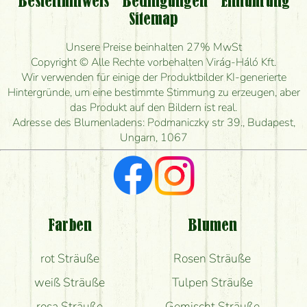
Bestellhinweis
Bedingungen
Einführung
Sitemap
Ist eine Bestellung für ländliche Gebiete möglich?
Unsere Preise beinhalten 27% MwSt
Wie lange kann ich heute Blumen mit Lieferung
Copyright © Alle Rechte vorbehalten Virág-Háló Kft.
bestellen?
Wir verwenden für einige der Produktbilder KI-generierte
Hintergründe, um eine bestimmte Stimmung zu erzeugen, aber
Wie schnell können Sie den Blumenstrauß
das Produkt auf den Bildern ist real.
herstellen und wann können Sie ihn frühestens
Adresse des Blumenladens: Podmaniczky str 39., Budapest,
liefern?
Ungarn, 1067
Ich suche rote Rosen, hast du welche?
Welche Rückmeldungen bekomme ich zum
Blumenversand?
Farben
Blumen
Bekomme ich wirklich, was auf dem Bild zu sehen
rot Sträuße
Rosen Sträuße
ist?
weiß Sträuße
Tulpen Sträuße
rosa Sträuße
Gemischt Sträuße