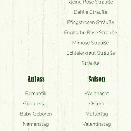
kleine Rose Sträuße
Dahlie Sträuße
Pfingstrosen Sträuße
Englische Rose Sträuße
Mimose Sträuße
Schleierkraut Sträuße
Sträuße
Anlass
Saison
Romantik
Weihnacht
Geburtstag
Ostern
Baby Geboren
Muttertag
Namenstag
Valentinstag