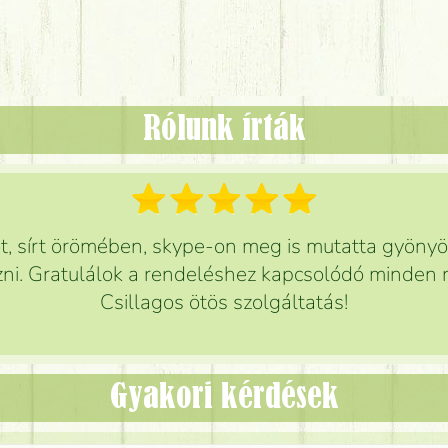
Rólunk írták
 sírt örömében, skype-on meg is mutatta gyönyör
ni. Gratulálok a rendeléshez kapcsolódó minden r
Csillagos ötös szolgáltatás!
Gyakori kérdések