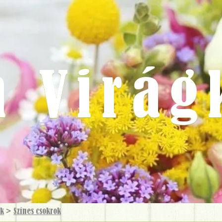
m Virág
ok
>
Színes csokrok