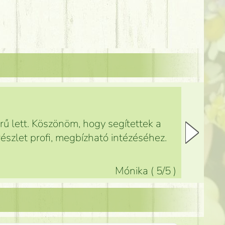
ű lett. Köszönöm, hogy segítettek a
észlet profi, megbízható intézéséhez.
Mónika
(
5
/5
)