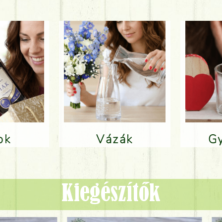
lok
Vázák
Kiegészítők