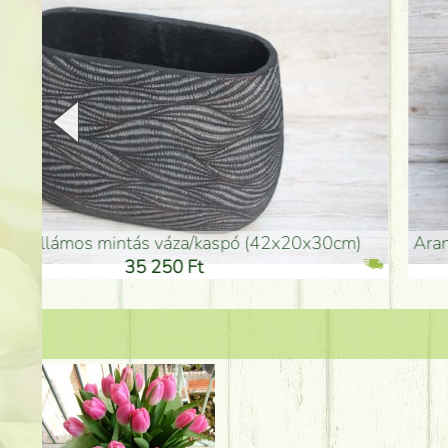
arany színű kerámia váza (40x26cm)
hosszú arany színű p
32 250 Ft
46 25