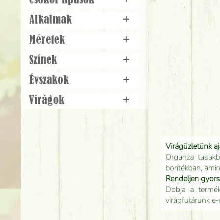
Csokor típusok
+
Alkalmak
+
Méretek
+
Színek
+
Évszakok
+
Virágok
+
Virágüzletünk a
Organza tasakb
borítékban, amir
Rendeljen gyor
Dobja a terméke
virágfutárunk e-