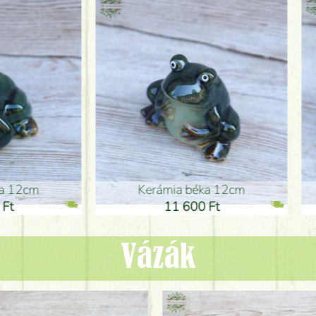
ia béka 12cm
Kerámia béka 12cm
1 600 Ft
11 600 Ft
Vázák