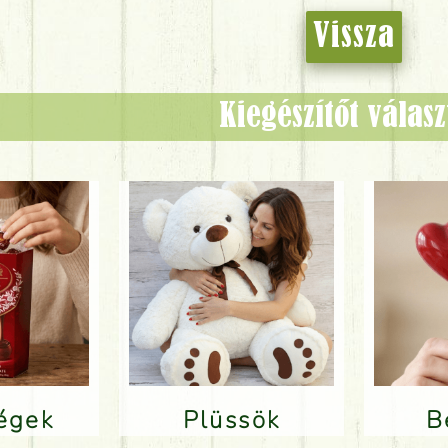
Vissza
Kiegészítőt válas
ségek
Plüssök