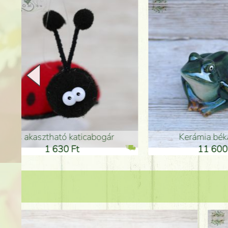
Kerámia béka 12cm
Kerám
11 600 Ft
1