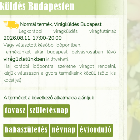
ágküldés Budapesten
Normál termék, Virágküldés Budapest
Legkorábbi virágküldés virágfutárral:
2026.08.11. 17:00-20:00
Vagy választott későbbi időpontban.
Termékünket akár budapest belvásrosában lévő
virágüzletünkben
is átveheti.
Ha korábbi időpontra szeretne virágot rendelni,
kérjük válasszon a gyors termékeink közül. (zöld kis
kocsi jel)
A terméket a következő alkalmakra ajánljuk
tavasz
születésnap
babaszületés
névnap
évforduló