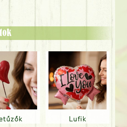
ztok
Betűzők
Lufik