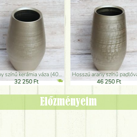
adlóváza (50x29cm)
fekete design váza (15x20cm)
0 Ft
11 250 Ft
Előzményeim