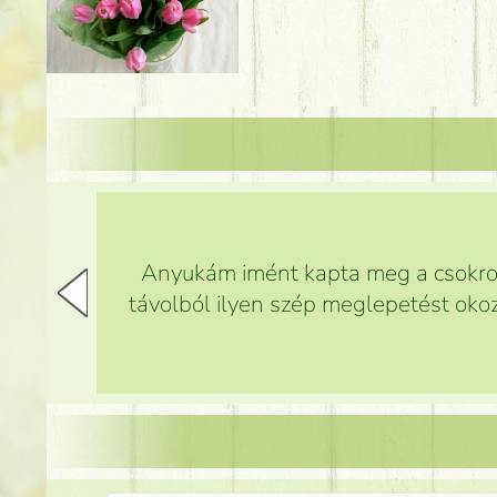
Anyukám imént kapta meg a csokrot,
távolból ilyen szép meglepetést okoz