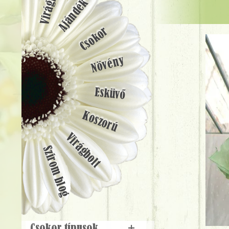
Ajándék
Csokor
Növény
Esküvő
Koszorú
Virágbolt
Szirom blog