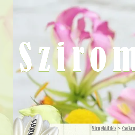
Sziro
Virágküldés
Virágküldés
>
Csokr