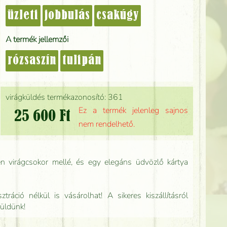
üzleti
jobbulás
csakúgy
A termék jellemzői
rózsaszín
tulipán
virágküldés termékazonosító: 361
Ez a termék jelenleg sajnos
25 600 Ft
nem rendelhető.
n virágcsokor mellé, és egy elegáns üdvözlő kártya
tráció nélkül is vásárolhat! A sikeres kiszállításról
küldünk!