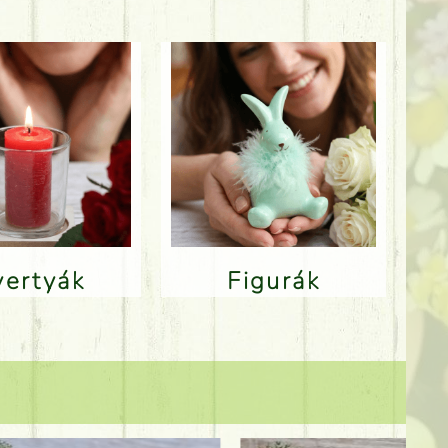
Gyertyák
Figurák