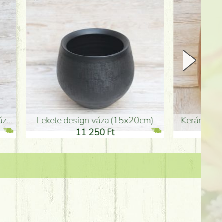
Kerámia váza 35*21cm
ballagó fiú fa betűző (10c
21 000 Ft
1 300 Ft