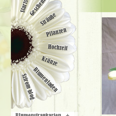
Startseite
Geschenke
Sträuße
Pflanzen
Hochzeit
Kränze
Blumenladen
Szirom blog