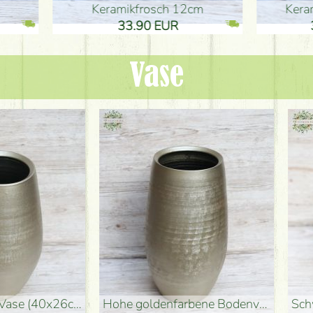
ikfrosch 12cm
Keramikfrosch 12cm
.90 EUR
33.90 EUR
Vase
denvase (50x29cm)
schwarze Design-Vase (15x20cm)