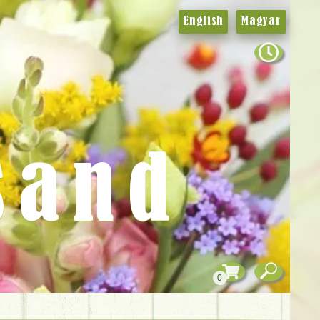
English
Magyar
sand
0