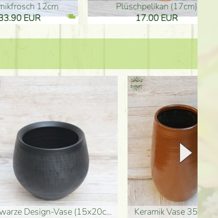
Plüschpelikan (17cm)
Mutterta
17.00 EUR
10.50
Keramik Vase 35*21cm
Holzfigur für Schulabgänger (10