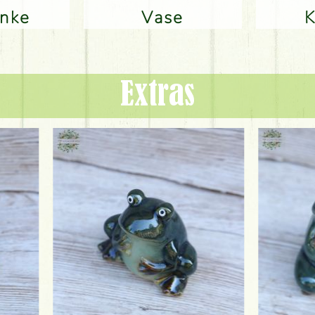
änke
Vase
Extras