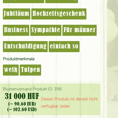
Jubiläum
Hochzeitsgeschenk
Business
Sympathie
Für männer
Entschuldigung
einfach so
Produktmerkmale
weiß
Tulpen
Blumenversand Produkt ID: 396
31 000 HUF
Dieses Produkt ist derzeit nicht
(~ 90.60 EUR)
verfügbar, leider.
(~ 102.60 USD)