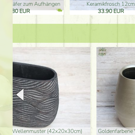
en
Keramikfrosch 12cm
Keram
33.90 EUR
33
goldenfarbene Vase (40x26cm)
hohe goldenfarbene Bo