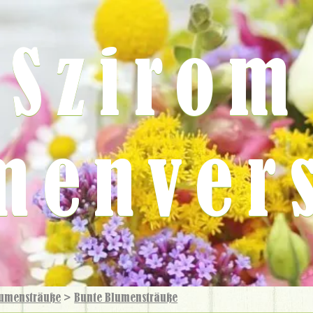
Szirom
menver
umensträuße
>
Bunte Blumensträuße