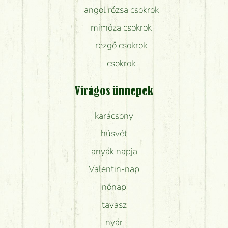
angol rózsa csokrok
mimóza csokrok
rezgő csokrok
csokrok
Virágos ünnepek
karácsony
húsvét
anyák napja
Valentin-nap
nőnap
tavasz
nyár