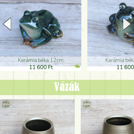
Kerámia béka 12cm
Kerámia bé
11 600 Ft
11 600
Vázák