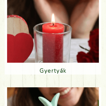
Gyertyák