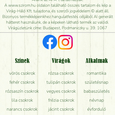
kiszállítsák?
A www.szirom.hu oldalon található összes tartalom és kép a
Virág-Háló Kft. tulajdona, és szerzői jogvédelem © alatt áll.
Mennyire gyorsan tudják elkészíteni a csokrot, és
Bizonyos termékképeinkhez hangulatfestés céljából AI generált
mikor tudják leghamarabb kiszállítani?
hátteret használunk, de a képeken látható termék az valódi.
Virágüzletünk címe: Budapest, Podmaniczky u. 39. 1067
Vörös rózsát keresek, van önöknél?
Milyen visszajelzést kapok a virágküldésről?
Tényleg azt kapom, ami a képen van?
Színek
Virágok
Alkalmak
Mit kell tudni a virágcsokrok szállításáról?
vörös csokrok
rózsa csokrok
romantika
Hogy marad a lehető legtovább friss a csokor?
fehér csokrok
tulipán csokrok
születésnap
Tudok adventi koszorút vásárolni boltban?
rózsaszín csokrok
vegyes csokrok
babaszületés
lila csokrok
frézia csokrok
névnap
narancs csokrok
jácint csokrok
évforduló