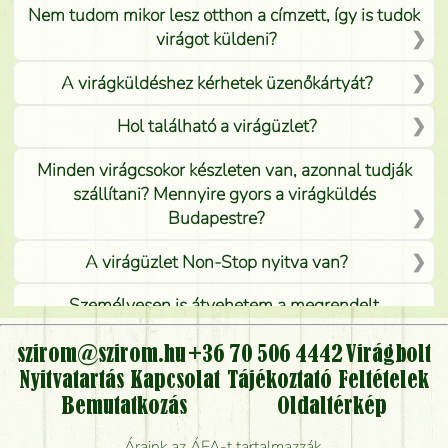
Nem tudom mikor lesz otthon a címzett, így is tudok
virágot küldeni?
A virágküldéshez kérhetek üzenőkártyát?
Hol található a virágüzlet?
Minden virágcsokor készleten van, azonnal tudják
szállítani? Mennyire gyors a virágküldés
Budapestre?
A virágüzlet Non-Stop nyitva van?
Személyesen is átvehetem a megrendelt
virágcsokrot, vagy csak virágküldéssel, kiszállítással
kérhető?
szirom@szirom.hu
+36 70 506 4442
Virágbolt
Nyitvatartás
Kapcsolat
Tájékoztató
Feltételek
Vidékre is lehet rendelni?
Bemutatkozás
Oldaltérkép
Meddig rendelhetek virágküldést úgy, hogy még ma
Áraink az ÁFA-t tartalmazzák.