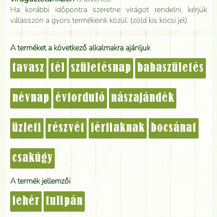
Ha korábbi időpontra szeretne virágot rendelni, kérjük
válasszon a gyors termékeink közül. (zöld kis kocsi jel)
A terméket a következő alkalmakra ajánljuk
tavasz
tél
születésnap
babaszületés
névnap
évforduló
nászajándék
üzleti
részvét
férfiaknak
bocsánat
csakúgy
A termék jellemzői
fehér
tulipán