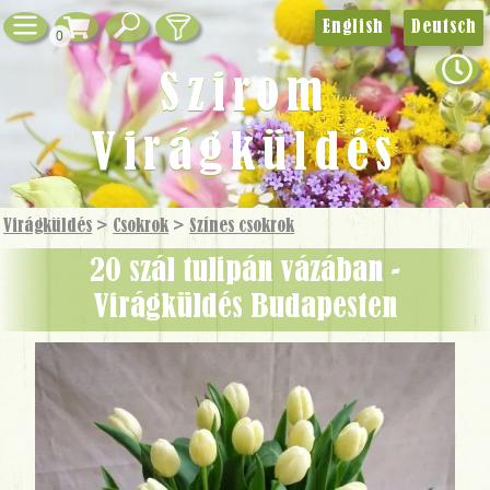
English
Deutsch
0
Szirom
Virágküldés
Virágküldés
>
Csokrok
>
Színes csokrok
20 szál tulipán vázában -
Virágküldés Budapesten