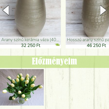
arany színű kerámia váza (40x26cm)
hosszú arany színű padlóváza
32 250 Ft
46 250 Ft
Előzményeim