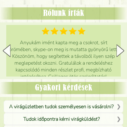
Rólunk írták
Anyukám imént kapta meg a csokrot, sírt
örömében, skype-on meg is mutatta gyönyörű lett.
Köszönöm, hogy segítettek a távolból ilyen szép
meglepetést okozni. Gratulálok a rendeléshez
kapcsolódó minden részlet profi, megbízható
intézéséhez. Csillagos ötös szolgáltatás!
Mónika
(
5
/5
)
Gyakori kérdések
A virágüzletben tudok személyesen is vásárolni?
Tudok időpontra kérni virágküldést?