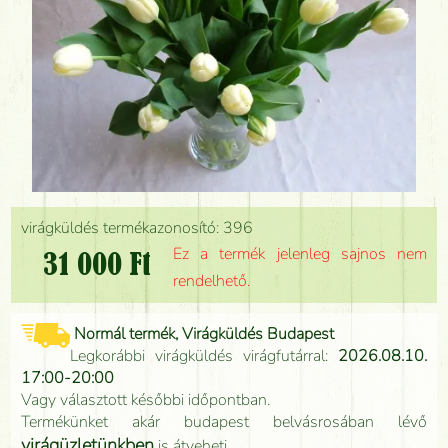
virágküldés termékazonosító: 396
Ez a termék jelenleg sajnos nem
31 000 Ft
rendelhető.
Normál termék, Virágküldés Budapest
Legkorábbi virágküldés virágfutárral:
2026.08.10.
17:00-20:00
Vagy választott későbbi időpontban.
Termékünket akár budapest belvásrosában lévő
virágüzletünkben
is átveheti.