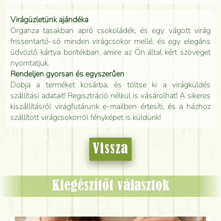
Virágüzletünk ajándéka
Organza tasakban apró csokoládék, és egy vágott virág
frissentartó-só minden virágcsokor mellé, és egy elegáns
üdvözlő kártya borítékban, amire az Ön által kért szöveget
nyomtatjuk.
Rendeljen gyorsan és egyszerűen
Dobja a terméket kosárba, és töltse ki a virágküldés
szállítási adatait! Regisztráció nélkül is vásárolhat! A sikeres
kiszállításról virágfutárunk e-mailben értesíti, és a házhoz
szállított virágcsokorról fényképet is küldünk!
Vissza
Kiegészítőt választok