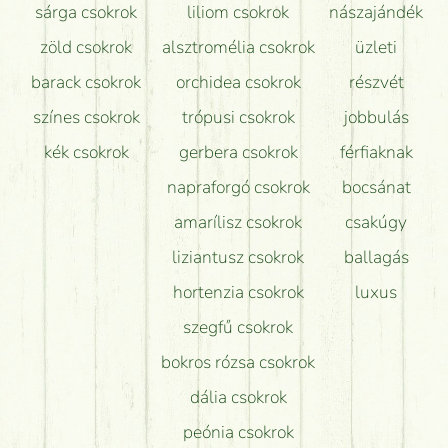
sárga csokrok
liliom csokrok
nászajándék
zöld csokrok
alsztromélia csokrok
üzleti
barack csokrok
orchidea csokrok
részvét
színes csokrok
trópusi csokrok
jobbulás
kék csokrok
gerbera csokrok
férfiaknak
napraforgó csokrok
bocsánat
amarílisz csokrok
csakúgy
liziantusz csokrok
ballagás
hortenzia csokrok
luxus
szegfű csokrok
bokros rózsa csokrok
dália csokrok
peónia csokrok