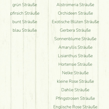
grün Sträuße
Alstromeria Sträuße
pfirsich Sträuße
Orchideen Sträuße
bunt Sträuße
Exotische Blüten Sträuße
blau Sträuße
Gerbera Sträuße
Sonnenblume Sträuße
Amaryllis Sträuße
Lisianthus Sträuße
Hortensie Sträuße
Nelke Sträuße
kleine Rose Sträuße
Dahlie Sträuße
Pfingstrosen Sträuße
Englische Rose Sträuße