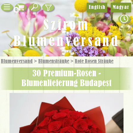
English
Magyar
0
Szirom
Blumenversand
Blumenversand
>
Blumensträuße
>
Rote Rosen Sträuße
30 Premium-Rosen -
Blumenlieferung Budapest