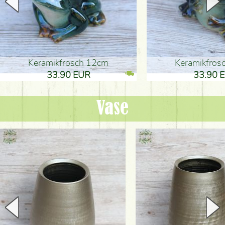
Keramikfrosch 12cm
Keramikfro
33.90 EUR
33.90 
Vase