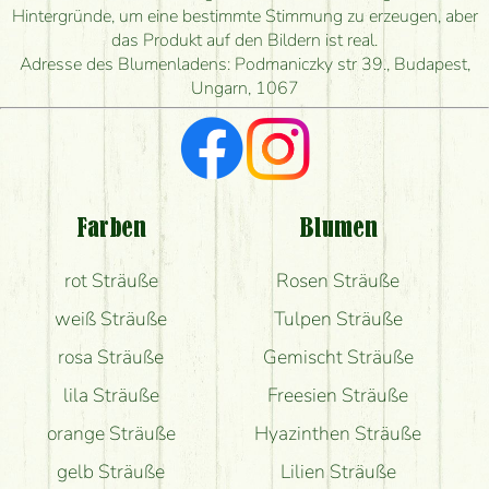
Hintergründe, um eine bestimmte Stimmung zu erzeugen, aber
Wie schnell können Sie den Blumenstrauß
das Produkt auf den Bildern ist real.
herstellen und wann können Sie ihn frühestens
Adresse des Blumenladens: Podmaniczky str 39., Budapest,
liefern?
Ungarn, 1067
Ich suche rote Rosen, hast du welche?
Welche Rückmeldungen bekomme ich zum
Blumenversand?
Farben
Blumen
Bekomme ich wirklich, was auf dem Bild zu sehen
rot Sträuße
Rosen Sträuße
ist?
weiß Sträuße
Tulpen Sträuße
rosa Sträuße
Gemischt Sträuße
lila Sträuße
Freesien Sträuße
orange Sträuße
Hyazinthen Sträuße
gelb Sträuße
Lilien Sträuße