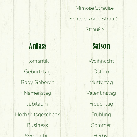
Mimose Sträuße
Schleierkraut Sträuße
Sträuße
Anlass
Saison
Romantik
Weihnacht
Geburtstag
Ostern
Baby Geboren
Muttertag
Namenstag
Valentinstag
Jubiläum
Freuentag
Hochzeitsgeschenk
Frühling
Business
Sommer
Sympathie
Herbst