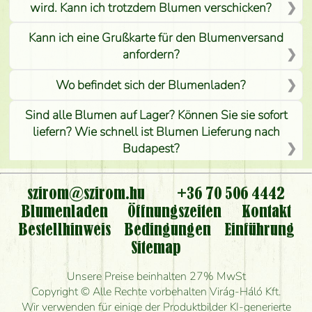
wird. Kann ich trotzdem Blumen verschicken?
Kann ich eine Grußkarte für den Blumenversand
anfordern?
Wo befindet sich der Blumenladen?
Sind alle Blumen auf Lager? Können Sie sie sofort
liefern? Wie schnell ist Blumen Lieferung nach
Budapest?
Ist der Blumenladen non stop geöffnet?
szirom@szirom.hu
+36 70 506 4442
Kann ich den bestellten Blumenstrauß persönlich
Blumenladen
Öffnungszeiten
Kontakt
nehmen oder nur per Blumenversand?
Bestellhinweis
Bedingungen
Einführung
Sitemap
Ist eine Bestellung für ländliche Gebiete möglich?
Unsere Preise beinhalten 27% MwSt
Wie lange kann ich heute Blumen mit Lieferung
Copyright © Alle Rechte vorbehalten Virág-Háló Kft.
bestellen?
Wir verwenden für einige der Produktbilder KI-generierte