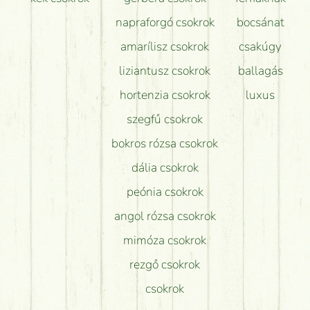
napraforgó csokrok
bocsánat
amarílisz csokrok
csakúgy
liziantusz csokrok
ballagás
hortenzia csokrok
luxus
szegfű csokrok
bokros rózsa csokrok
dália csokrok
peónia csokrok
angol rózsa csokrok
mimóza csokrok
rezgő csokrok
csokrok