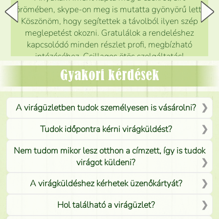
örömében, skype-on meg is mutatta gyönyörű lett.
Köszönöm, hogy segítettek a távolból ilyen szép
meglepetést okozni. Gratulálok a rendeléshez
kapcsolódó minden részlet profi, megbízható
intézéséhez. Csillagos ötös szolgáltatás!
Mónika
(
5
/5
)
Gyakori kérdések
A virágüzletben tudok személyesen is vásárolni?
Tudok időpontra kérni virágküldést?
Nem tudom mikor lesz otthon a címzett, így is tudok
virágot küldeni?
A virágküldéshez kérhetek üzenőkártyát?
Hol található a virágüzlet?