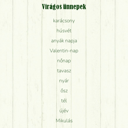
Virágos ünnepek
karácsony
húsvét
anyák napja
Valentin-nap
nőnap
tavasz
nyár
ősz
tél
újév
Mikulás