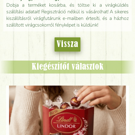
Dobja a terméket kosárba, és töltse ki a virágküldés
szállítási adatait! Regisztráció nélkül is vásárolhat! A sikeres
kiszállításról virágfutárunk e-mailben értesíti, és a házhoz
szállított virágcsokorról fényképet is küldünk!
Vissza
Kiegészítőt választok