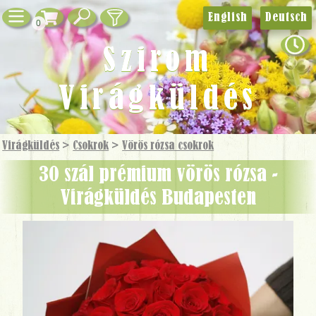
English
Deutsch
0
Szirom
Virágküldés
Virágküldés
>
Csokrok
>
Vörös rózsa csokrok
30 szál prémium vörös rózsa -
Virágküldés Budapesten