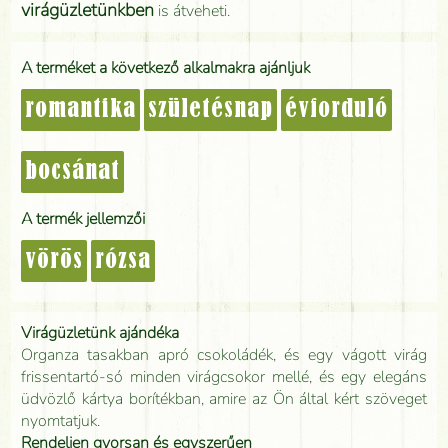
virágüzletünkben
is átveheti.
A terméket a következő alkalmakra ajánljuk
romantika
születésnap
évforduló
bocsánat
A termék jellemzői
vörös
rózsa
Virágüzletünk ajándéka
Organza tasakban apró csokoládék, és egy vágott virág
frissentartó-só minden virágcsokor mellé, és egy elegáns
üdvözlő kártya borítékban, amire az Ön által kért szöveget
nyomtatjuk.
Rendeljen gyorsan és egyszerűen