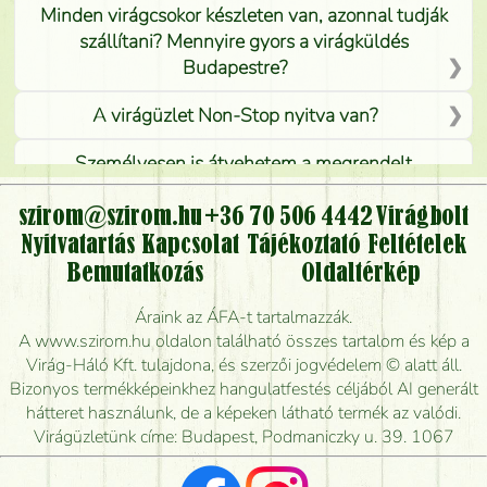
Minden virágcsokor készleten van, azonnal tudják
szállítani? Mennyire gyors a virágküldés
Budapestre?
A virágüzlet Non-Stop nyitva van?
Személyesen is átvehetem a megrendelt
virágcsokrot, vagy csak virágküldéssel, kiszállítással
kérhető?
szirom@szirom.hu
+36 70 506 4442
Virágbolt
Nyitvatartás
Kapcsolat
Tájékoztató
Feltételek
Vidékre is lehet rendelni?
Bemutatkozás
Oldaltérkép
Meddig rendelhetek virágküldést úgy, hogy még ma
Áraink az ÁFA-t tartalmazzák.
kiszállítsák?
A www.szirom.hu oldalon található összes tartalom és kép a
Virág-Háló Kft. tulajdona, és szerzői jogvédelem © alatt áll.
Mennyire gyorsan tudják elkészíteni a csokrot, és
Bizonyos termékképeinkhez hangulatfestés céljából AI generált
mikor tudják leghamarabb kiszállítani?
hátteret használunk, de a képeken látható termék az valódi.
Virágüzletünk címe: Budapest, Podmaniczky u. 39. 1067
Vörös rózsát keresek, van önöknél?