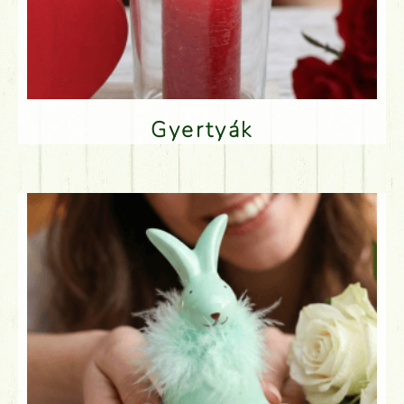
Gyertyák