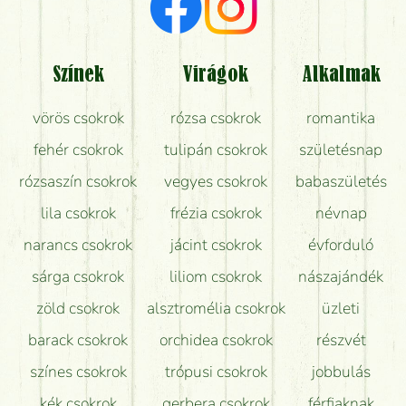
Milyen visszajelzést kapok a virágküldésről?
Tényleg azt kapom, ami a képen van?
Színek
Virágok
Alkalmak
Mit kell tudni a virágcsokrok szállításáról?
vörös csokrok
rózsa csokrok
romantika
Hogy marad a lehető legtovább friss a csokor?
fehér csokrok
tulipán csokrok
születésnap
Tudok adventi koszorút vásárolni boltban?
rózsaszín csokrok
vegyes csokrok
babaszületés
lila csokrok
frézia csokrok
névnap
narancs csokrok
jácint csokrok
évforduló
sárga csokrok
liliom csokrok
nászajándék
zöld csokrok
alsztromélia csokrok
üzleti
barack csokrok
orchidea csokrok
részvét
színes csokrok
trópusi csokrok
jobbulás
kék csokrok
gerbera csokrok
férfiaknak