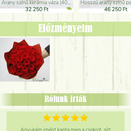
arany színű kerámia váza (40x26cm)
hosszú arany színű padlóváza
32 250 Ft
46 250 Ft
Előzményeim
Rólunk írták
Anyukám imént kapta meg a csokrot, sírt