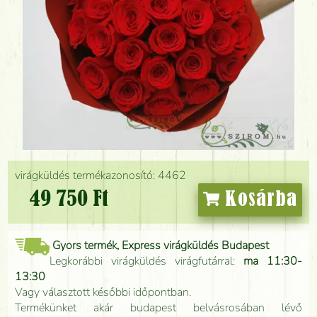
virágküldés termékazonosító: 4462
49 750 Ft
Kosárba
Gyors termék, Express virágküldés Budapest
Legkorábbi virágküldés virágfutárral:
ma 11:30-
13:30
Vagy választott későbbi időpontban.
Termékünket akár budapest belvásrosában lévő