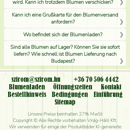
wird. Kann ich trotzdem Blumen verschicken?
Kann ich eine Grußkarte für den Blumenversand
anfordern?
Wo befindet sich der Blumenladen?
Sind alle Blumen auf Lager? Können Sie sie sofort
liefern? Wie schnell ist Blumen Lieferung nach
Budapest?
Ist der Blumenladen non stop geöffnet?
szirom@szirom.hu
+36 70 506 4442
Kann ich den bestellten Blumenstrauß persönlich
Blumenladen
Öffnungszeiten
Kontakt
nehmen oder nur per Blumenversand?
Bestellhinweis
Bedingungen
Einführung
Sitemap
Ist eine Bestellung für ländliche Gebiete möglich?
Unsere Preise beinhalten 27% MwSt
Wie lange kann ich heute Blumen mit Lieferung
Copyright © Alle Rechte vorbehalten Virág-Háló Kft.
bestellen?
Wir verwenden für einige der Produktbilder KI-generierte