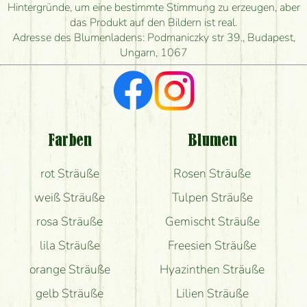
Hintergründe, um eine bestimmte Stimmung zu erzeugen, aber
Wie schnell können Sie den Blumenstrauß
das Produkt auf den Bildern ist real.
herstellen und wann können Sie ihn frühestens
Adresse des Blumenladens: Podmaniczky str 39., Budapest,
liefern?
Ungarn, 1067
Ich suche rote Rosen, hast du welche?
Welche Rückmeldungen bekomme ich zum
Blumenversand?
Farben
Blumen
Bekomme ich wirklich, was auf dem Bild zu sehen
rot Sträuße
Rosen Sträuße
ist?
weiß Sträuße
Tulpen Sträuße
rosa Sträuße
Gemischt Sträuße
lila Sträuße
Freesien Sträuße
orange Sträuße
Hyazinthen Sträuße
gelb Sträuße
Lilien Sträuße