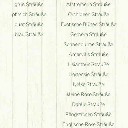
grün Sträuße
Alstromeria Sträuße
pfirsich Sträuße
Orchideen Sträuße
bunt Sträuße
Exotische Blüten Sträuße
blau Sträuße
Gerbera Sträuße
Sonnenblume Sträuße
Amaryllis Sträuße
Lisianthus Sträuße
Hortensie Sträuße
Nelke Sträuße
kleine Rose Sträuße
Dahlie Sträuße
Pfingstrosen Sträuße
Englische Rose Sträuße