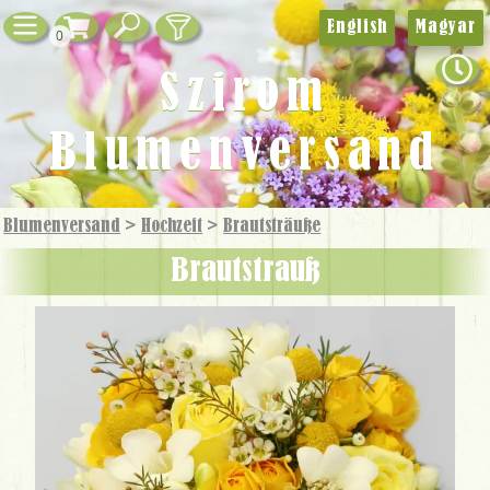
English
Magyar
0
Szirom
Blumenversand
Blumenversand
>
Hochzeit
>
Brautsträuße
Brautstrauß