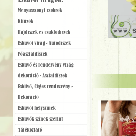
Esküvői virágok:
Menyasszonyi csokrok
Kitűzők
Hajdíszek és csuklódíszek
Esküvői virág - Autódíszek
Főasztaldíszek
Esküvő és rendezvény virág
dekoráció - Asztaldíszek
Esküvő, Céges rendezvény -
Dekoráció
Esküvői helyszínek
Esküvők színek szerint
Tájékoztató