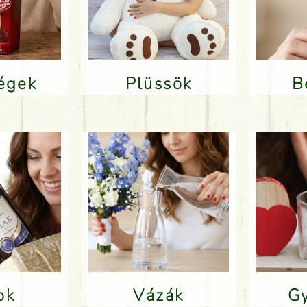
ségek
Plüssök
lok
Vázák