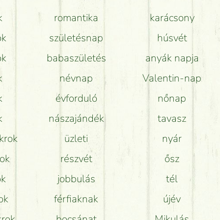
k
romantika
karácsony
Mit kell tudni a virágcsokrok szállításáról?
ok
születésnap
húsvét
Hogy marad a lehető legtovább friss a csokor?
ok
babaszületés
anyák napja
Tudok adventi koszorút vásárolni boltban?
k
névnap
Valentin-nap
k
évforduló
nőnap
k
nászajándék
tavasz
krok
üzleti
nyár
rok
részvét
ősz
ok
jobbulás
tél
ok
férfiaknak
újév
krok
bocsánat
Mikulás