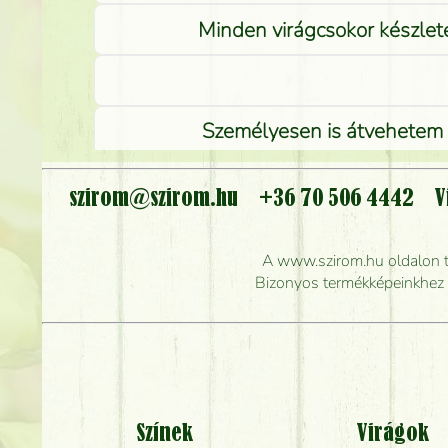
Minden virágcsokor készlete
Személyesen is átvehetem a
szirom@szirom.hu
+36 70 506 4442
V
Meddig r
A www.szirom.hu oldalon tal
Mennyire gyorsan tu
Bizonyos termékképeinkhez ha
Színek
Virágok