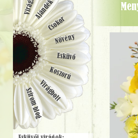
Ajándék
menyasszonyi csokor (rózsa, viaszvirág, craspedia, frézia, sárga,
Csokor
Növény
Esküvő
Koszorú
Virágbolt
Szirom blog