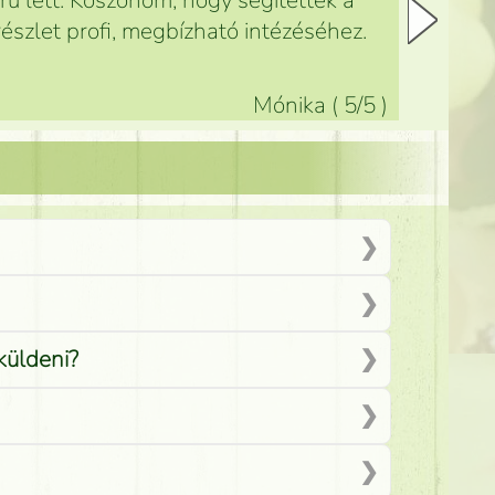
ű lett. Köszönöm, hogy segítettek a
észlet profi, megbízható intézéséhez.
Mónika
(
5
/5
)
küldeni?