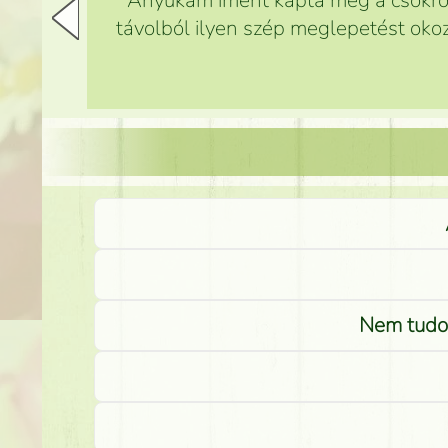
Anyukám imént kapta meg a csokrot,
távolból ilyen szép meglepetést okoz
Nem tudom