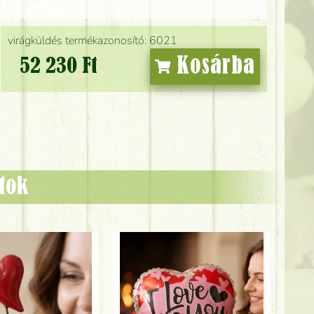
virágküldés termékazonosító: 6021
Kosárba
52 230 Ft
ztok