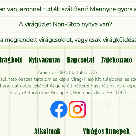
n van, azonnal tudják szállítani? Mennyire gyors
A virágüzlet Non-Stop nyitva van?
 megrendelt virágcsokrot, vagy csak virágküldéssel
Vidékre is lehet rendelni?
irágbolt
Nyitvatartás
Kapcsolat
Tájékoztató
endelhetek virágküldést úgy, hogy még ma kiszál
Áraink az ÁFA-t tartalmazzák.
álható összes tartalom és kép a Virág-Háló Kft. tulajdona, és sze
dják elkészíteni a csokrot, és mikor tudják leghama
ngulatfestés céljából AI generált hátteret használunk, de a képe
Virágüzletünk címe: Budapest, Podmaniczky u. 39. 1067
Vörös rózsát keresek, van önöknél?
Milyen visszajelzést kapok a virágküldésről?
Tényleg azt kapom, ami a képen van?
Alkalmak
Virágos ünnepek