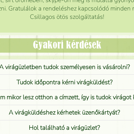
 sírt örömében, skype-on meg is mutatta gyönyör
ni. Gratulálok a rendeléshez kapcsolódó minden r
Csillagos ötös szolgáltatás!
Gyakori kérdések
A virágüzletben tudok személyesen is vásárolni?
Tudok időpontra kérni virágküldést?
 mikor lesz otthon a címzett, így is tudok virágot 
A virágküldéshez kérhetek üzenőkártyát?
Hol található a virágüzlet?