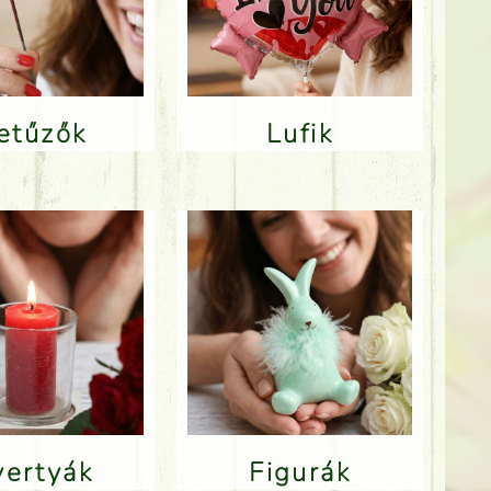
Betűzők
Lufik
Gyertyák
Figurák