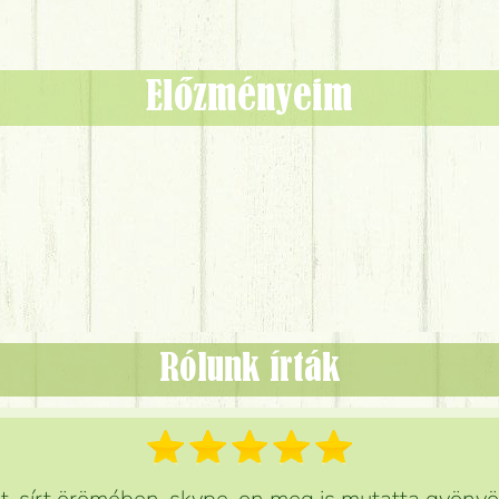
Előzményeim
Rólunk írták