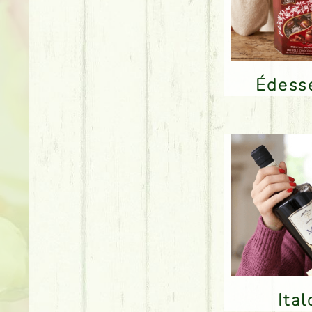
Édes
Ita