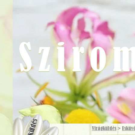
Sziro
Virágküldés
Virágküldés
>
Esküv