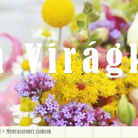
m Virág
ő
>
Menyasszonyi csokrok