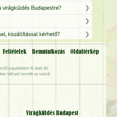
 a virágküldés Budapestre?
, kiszállítással kérhető?
Feltételek
Bemutatkozás
Oldaltérkép
lítsák?
rzői jogvédelem © alatt áll.
rabb kiszállítani?
ken látható termék az valódi.
Virágküldés Budapest