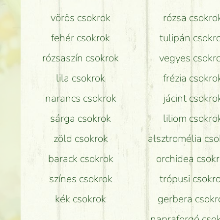
vörös csokrok
rózsa csokro
fehér csokrok
tulipán csokr
rózsaszín csokrok
vegyes csokr
lila csokrok
frézia csokro
narancs csokrok
jácint csokro
sárga csokrok
liliom csokro
zöld csokrok
alsztromélia cso
barack csokrok
orchidea csok
színes csokrok
trópusi csokr
kék csokrok
gerbera csokr
napraforgó cso