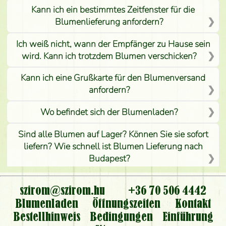
Kann ich ein bestimmtes Zeitfenster für die
Blumenlieferung anfordern?
Ich weiß nicht, wann der Empfänger zu Hause sein
wird. Kann ich trotzdem Blumen verschicken?
Kann ich eine Grußkarte für den Blumenversand
anfordern?
Wo befindet sich der Blumenladen?
Sind alle Blumen auf Lager? Können Sie sie sofort
liefern? Wie schnell ist Blumen Lieferung nach
Budapest?
Ist der Blumenladen non stop geöffnet?
szirom@szirom.hu
+36 70 506 4442
Kann ich den bestellten Blumenstrauß persönlich
Blumenladen
Öffnungszeiten
Kontakt
nehmen oder nur per Blumenversand?
Bestellhinweis
Bedingungen
Einführung