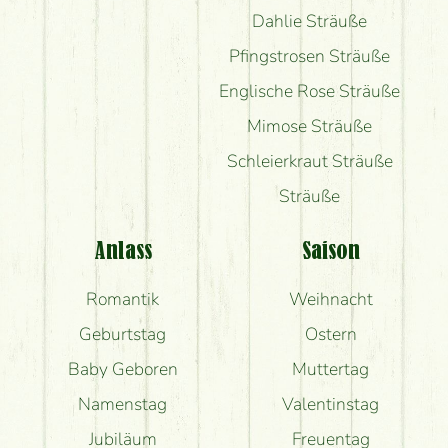
Dahlie Sträuße
Pfingstrosen Sträuße
Englische Rose Sträuße
Mimose Sträuße
Schleierkraut Sträuße
Sträuße
Anlass
Saison
Romantik
Weihnacht
Geburtstag
Ostern
Baby Geboren
Muttertag
Namenstag
Valentinstag
Jubiläum
Freuentag