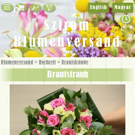
English
Magyar
0
Szirom
Blumenversand
Blumenversand
>
Hochzeit
>
Brautsträuße
Brautstrauß