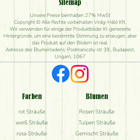
Sitemap
Ist eine Bestellung für ländliche Gebiete möglich?
Unsere Preise beinhalten 27% MwSt
Wie lange kann ich heute Blumen mit Lieferung
Copyright © Alle Rechte vorbehalten Virág-Háló Kft.
bestellen?
Wir verwenden für einige der Produktbilder KI-generierte
Hintergründe, um eine bestimmte Stimmung zu erzeugen, aber
Wie schnell können Sie den Blumenstrauß
das Produkt auf den Bildern ist real.
herstellen und wann können Sie ihn frühestens
Adresse des Blumenladens: Podmaniczky str 39., Budapest,
liefern?
Ungarn, 1067
Ich suche rote Rosen, hast du welche?
Welche Rückmeldungen bekomme ich zum
Blumenversand?
Farben
Blumen
Bekomme ich wirklich, was auf dem Bild zu sehen
rot Sträuße
Rosen Sträuße
ist?
weiß Sträuße
Tulpen Sträuße
rosa Sträuße
Gemischt Sträuße