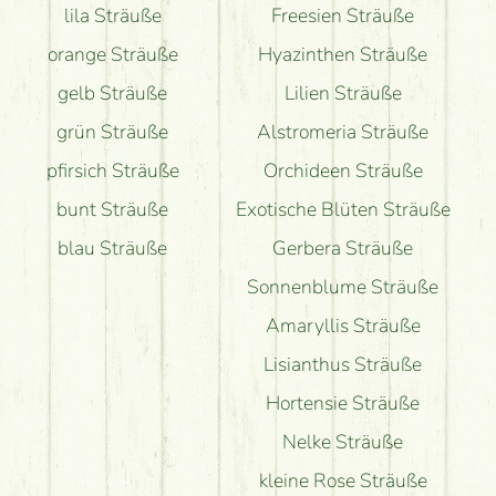
lila Sträuße
Freesien Sträuße
orange Sträuße
Hyazinthen Sträuße
gelb Sträuße
Lilien Sträuße
grün Sträuße
Alstromeria Sträuße
pfirsich Sträuße
Orchideen Sträuße
bunt Sträuße
Exotische Blüten Sträuße
blau Sträuße
Gerbera Sträuße
Sonnenblume Sträuße
Amaryllis Sträuße
Lisianthus Sträuße
Hortensie Sträuße
Nelke Sträuße
kleine Rose Sträuße