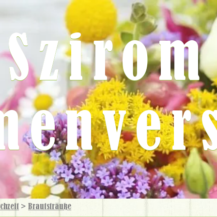
Szirom
menver
chzeit
>
Brautsträuße