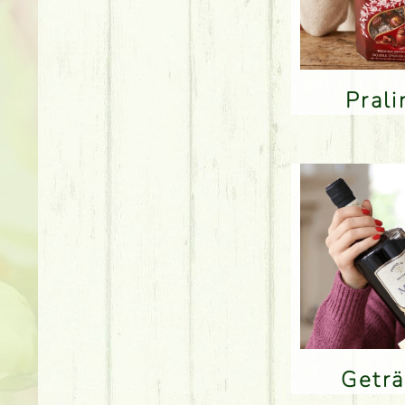
Pral
Getr