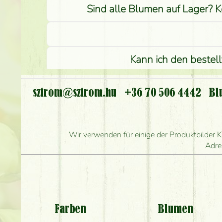
Sind alle Blumen auf Lager? K
Kann ich den bestel
I
szirom@szirom.hu
+36 70 506 4442
Bl
Wie l
Wie schnell können Sie d
Wir verwenden für einige der Produktbilder K
Adre
Welch
Be
Farben
Blumen