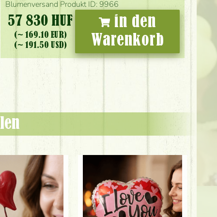
Blumenversand Produkt ID: 9966
57 830 HUF
in den
(~ 169.10 EUR)
Warenkorb
(~ 191.50 USD)
len