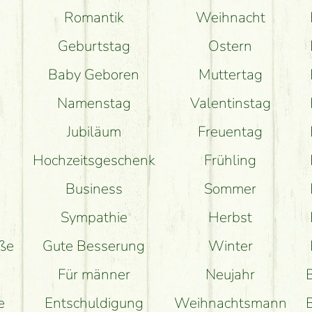
Romantik
Weihnacht
Geburtstag
Ostern
Baby Geboren
Muttertag
Namenstag
Valentinstag
Jubiläum
Freuentag
Hochzeitsgeschenk
Frühling
Business
Sommer
Sympathie
Herbst
uße
Gute Besserung
Winter
Für männer
Neujahr
e
Entschuldigung
Weihnachtsmann