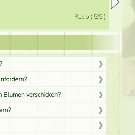
Rocio
(
5
/5
)
?
anfordern?
em Blumen verschicken?
ern?