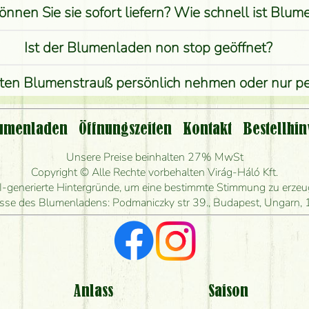
önnen Sie sie sofort liefern? Wie schnell ist Blu
Ist der Blumenladen non stop geöffnet?
lten Blumenstrauß persönlich nehmen oder nur 
st eine Bestellung für ländliche Gebiete möglich?
umenladen
Öffnungszeiten
Kontakt
Bestellhin
ange kann ich heute Blumen mit Lieferung bestel
Unsere Preise beinhalten 27% MwSt
Copyright © Alle Rechte vorbehalten Virág-Háló Kft.
en Blumenstrauß herstellen und wann können Sie 
I-generierte Hintergründe, um eine bestimmte Stimmung zu erzeuge
sse des Blumenladens: Podmaniczky str 39., Budapest, Ungarn,
Ich suche rote Rosen, hast du welche?
e Rückmeldungen bekomme ich zum Blumenvers
komme ich wirklich, was auf dem Bild zu sehen ist
Anlass
Saison