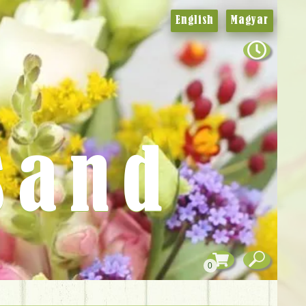
English
Magyar
sand
0