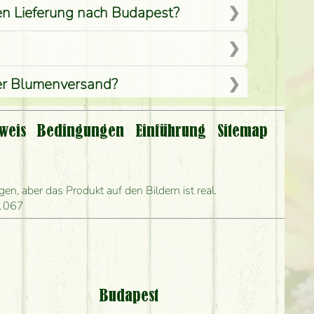
men Lieferung nach Budapest?
per Blumenversand?
weis
Bedingungen
Einführung
Sitemap
len?
ihn frühestens liefern?
n, aber das Produkt auf den Bildern ist real.
 1067
and?
?
Budapest