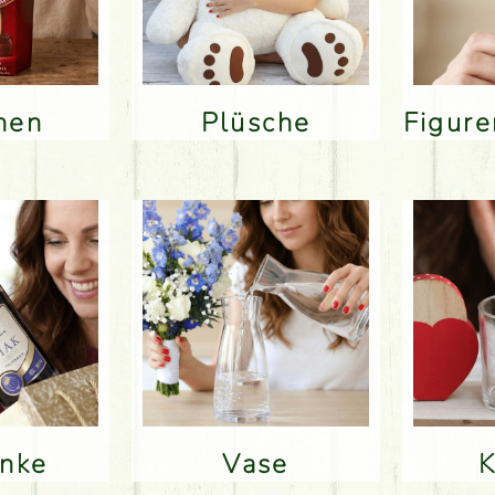
inen
Plüsche
Figur
änke
Vase