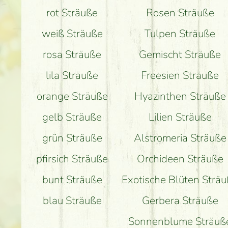
rot Sträuße
Rosen Sträuße
weiß Sträuße
Tulpen Sträuße
rosa Sträuße
Gemischt Sträuße
lila Sträuße
Freesien Sträuße
orange Sträuße
Hyazinthen Sträuße
gelb Sträuße
Lilien Sträuße
grün Sträuße
Alstromeria Sträuße
pfirsich Sträuße
Orchideen Sträuße
bunt Sträuße
Exotische Blüten Strä
blau Sträuße
Gerbera Sträuße
Sonnenblume Sträuß