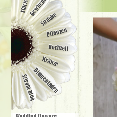
Startseite
Geschenke
Sträuße
Pflanzen
Hochzeit
Kränze
Blumenladen
Szirom blog