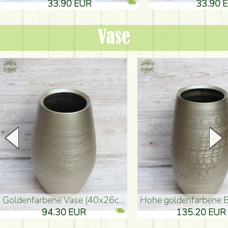
33.90 EUR
33.90 
Vase
goldenfarbene Vase (40x26cm)
hohe goldenfarbene Bodenvase
94.30 EUR
135.20 EUR