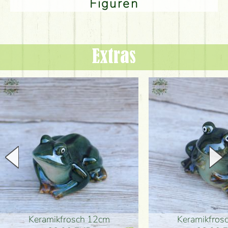
Figuren
Extras
Keramikfrosch 12cm
Keramikfro