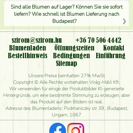
Sind alle Blumen auf Lager? Können Sie sie sofort
liefern? Wie schnell ist Blumen Lieferung nach
Budapest?
Ist der Blumenladen non stop geöffnet?
szirom@szirom.hu
+36 70 506 4442
Kann ich den bestellten Blumenstrauß persönlich
Blumenladen
Öffnungszeiten
Kontakt
nehmen oder nur per Blumenversand?
Bestellhinweis
Bedingungen
Einführung
Sitemap
Ist eine Bestellung für ländliche Gebiete möglich?
Unsere Preise beinhalten 27% MwSt
Wie lange kann ich heute Blumen mit Lieferung
Copyright © Alle Rechte vorbehalten Virág-Háló Kft.
bestellen?
Wir verwenden für einige der Produktbilder KI-generierte
Hintergründe, um eine bestimmte Stimmung zu erzeugen, aber
Wie schnell können Sie den Blumenstrauß
das Produkt auf den Bildern ist real.
herstellen und wann können Sie ihn frühestens
Adresse des Blumenladens: Podmaniczky str 39., Budapest,
liefern?
Ungarn, 1067
Ich suche rote Rosen, hast du welche?