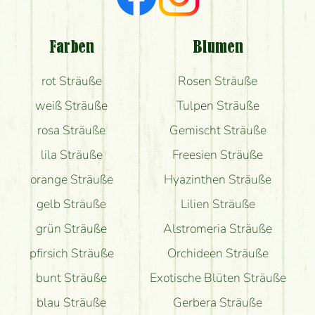
Welche Rückmeldungen bekomme ich zum
Blumenversand?
Farben
Blumen
Bekomme ich wirklich, was auf dem Bild zu sehen
rot Sträuße
Rosen Sträuße
ist?
weiß Sträuße
Tulpen Sträuße
rosa Sträuße
Gemischt Sträuße
lila Sträuße
Freesien Sträuße
orange Sträuße
Hyazinthen Sträuße
gelb Sträuße
Lilien Sträuße
grün Sträuße
Alstromeria Sträuße
pfirsich Sträuße
Orchideen Sträuße
bunt Sträuße
Exotische Blüten Sträuße
blau Sträuße
Gerbera Sträuße