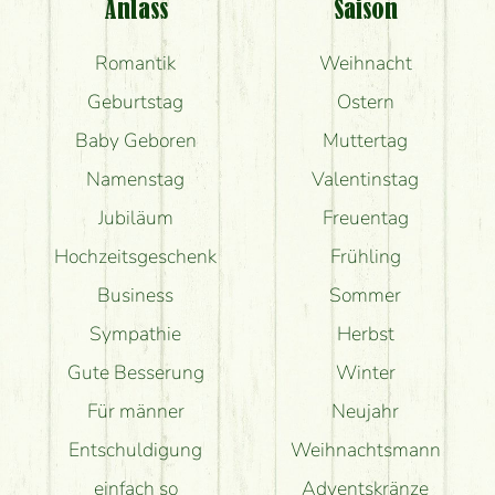
Anlass
Saison
Romantik
Weihnacht
Geburtstag
Ostern
Baby Geboren
Muttertag
Namenstag
Valentinstag
Jubiläum
Freuentag
Hochzeitsgeschenk
Frühling
Business
Sommer
Sympathie
Herbst
Gute Besserung
Winter
Für männer
Neujahr
Entschuldigung
Weihnachtsmann
einfach so
Adventskränze