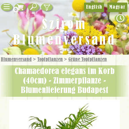
English
Magyar
0
Szirom
Blumenversand
Blumenversand
>
Topfpflanzen
>
Grüne Topf­pflanzen
Chamaedorea elegans im Korb
(40cm) - Zimmerpflanze -
Blumenlieferung Budapest