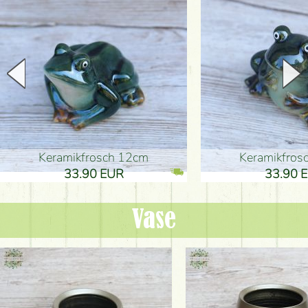
Keramikfrosch 12cm
Keramikfro
33.90 EUR
33.90 
Vase