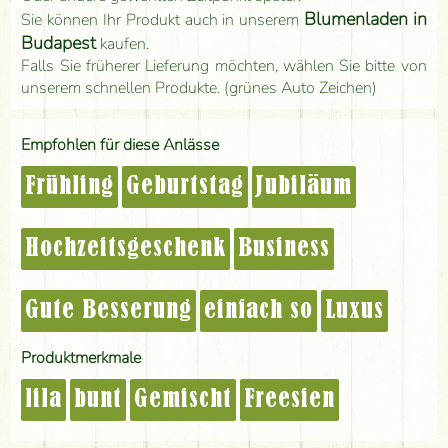
Blumenladen in
Sie können Ihr Produkt auch in unserem
Budapest
kaufen.
Falls Sie früherer Lieferung möchten, wählen Sie bitte von
unserem schnellen Produkte. (grünes Auto Zeichen)
Empfohlen für diese Anlässe
Frühling
Geburtstag
Jubiläum
Hochzeitsgeschenk
Business
Gute Besserung
einfach so
Luxus
Produktmerkmale
lila
bunt
Gemischt
Freesien