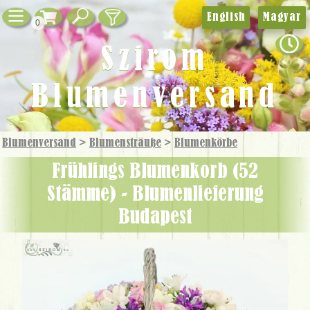
English
Magyar
0
Szirom
Blumenversand
Blumenversand
>
Blumensträuße
>
Blumen­körbe
Frühlings Blumenkorb (52
Stämme) - Blumenlieferung
Budapest