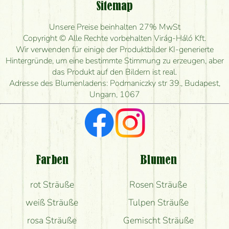
Sitemap
Ist eine Bestellung für ländliche Gebiete möglich?
Unsere Preise beinhalten 27% MwSt
Wie lange kann ich heute Blumen mit Lieferung
Copyright © Alle Rechte vorbehalten Virág-Háló Kft.
bestellen?
Wir verwenden für einige der Produktbilder KI-generierte
Hintergründe, um eine bestimmte Stimmung zu erzeugen, aber
Wie schnell können Sie den Blumenstrauß
das Produkt auf den Bildern ist real.
herstellen und wann können Sie ihn frühestens
Adresse des Blumenladens: Podmaniczky str 39., Budapest,
liefern?
Ungarn, 1067
Ich suche rote Rosen, hast du welche?
Welche Rückmeldungen bekomme ich zum
Blumenversand?
Farben
Blumen
Bekomme ich wirklich, was auf dem Bild zu sehen
rot Sträuße
Rosen Sträuße
ist?
weiß Sträuße
Tulpen Sträuße
rosa Sträuße
Gemischt Sträuße