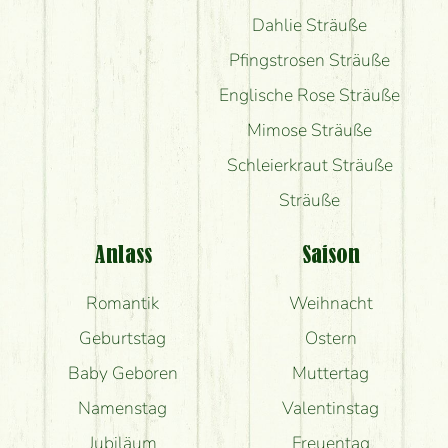
Dahlie Sträuße
Pfingstrosen Sträuße
Englische Rose Sträuße
Mimose Sträuße
Schleierkraut Sträuße
Sträuße
Anlass
Saison
Romantik
Weihnacht
Geburtstag
Ostern
Baby Geboren
Muttertag
Namenstag
Valentinstag
Jubiläum
Freuentag