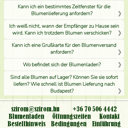
Kann ich ein bestimmtes Zeitfenster für die
Blumenlieferung anfordern?
Ich weiß nicht, wann der Empfänger zu Hause sein
wird. Kann ich trotzdem Blumen verschicken?
Kann ich eine Grußkarte für den Blumenversand
anfordern?
Wo befindet sich der Blumenladen?
Sind alle Blumen auf Lager? Können Sie sie sofort
liefern? Wie schnell ist Blumen Lieferung nach
Budapest?
Ist der Blumenladen non stop geöffnet?
szirom@szirom.hu
+36 70 506 4442
Kann ich den bestellten Blumenstrauß persönlich
Blumenladen
Öffnungszeiten
Kontakt
nehmen oder nur per Blumenversand?
Bestellhinweis
Bedingungen
Einführung