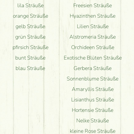
lila Sträuße
Freesien Sträuße
orange Sträuße
Hyazinthen Sträuße
gelb Sträuße
Lilien Sträuße
grün Sträuße
Alstromeria Sträuße
pfirsich Sträuße
Orchideen Sträuße
bunt Sträuße
Exotische Blüten Sträuße
blau Sträuße
Gerbera Sträuße
Sonnenblume Sträuße
Amaryllis Sträuße
Lisianthus Sträuße
Hortensie Sträuße
Nelke Sträuße
kleine Rose Sträuße