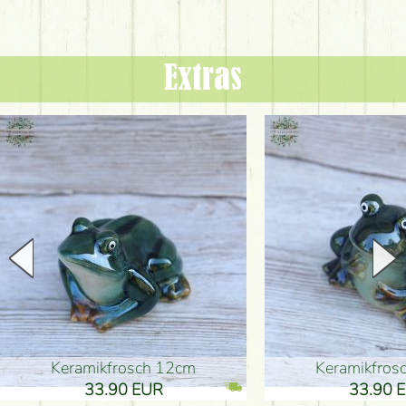
Extras
Keramikfrosch 12cm
Keramikfro
33.90 EUR
33.90 