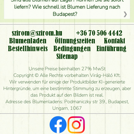
liefern? Wie schnell ist Blumen Lieferung nach
Budapest?
Ist der Blumenladen non stop geöffnet?
szirom@szirom.hu
+36 70 506 4442
Kann ich den bestellten Blumenstrauß persönlich
Blumenladen
Öffnungszeiten
Kontakt
nehmen oder nur per Blumenversand?
Bestellhinweis
Bedingungen
Einführung
Sitemap
Ist eine Bestellung für ländliche Gebiete möglich?
Unsere Preise beinhalten 27% MwSt
Wie lange kann ich heute Blumen mit Lieferung
Copyright © Alle Rechte vorbehalten Virág-Háló Kft.
bestellen?
Wir verwenden für einige der Produktbilder KI-generierte
Hintergründe, um eine bestimmte Stimmung zu erzeugen, aber
Wie schnell können Sie den Blumenstrauß
das Produkt auf den Bildern ist real.
herstellen und wann können Sie ihn frühestens
Adresse des Blumenladens: Podmaniczky str 39., Budapest,
liefern?
Ungarn, 1067
Ich suche rote Rosen, hast du welche?
Welche Rückmeldungen bekomme ich zum