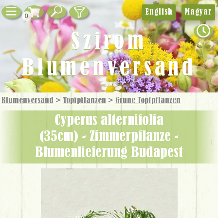
English
Magyar
0
Szirom
Blumenversand
Blumenversand
>
Topfpflanzen
>
Grüne Topf­pflanzen
Cyperus alternifolia
(35cm) - Zimmerpflanze -
Blumenlieferung Budapest