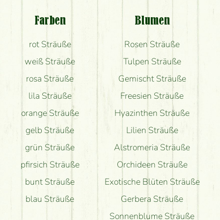
Blumenversand?
Farben
Blumen
Bekomme ich wirklich, was auf dem Bild zu sehen
rot Sträuße
Rosen Sträuße
ist?
weiß Sträuße
Tulpen Sträuße
rosa Sträuße
Gemischt Sträuße
lila Sträuße
Freesien Sträuße
orange Sträuße
Hyazinthen Sträuße
gelb Sträuße
Lilien Sträuße
grün Sträuße
Alstromeria Sträuße
pfirsich Sträuße
Orchideen Sträuße
bunt Sträuße
Exotische Blüten Sträuße
blau Sträuße
Gerbera Sträuße
Sonnenblume Sträuße