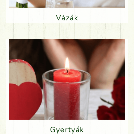
Vázák
Gyertyák