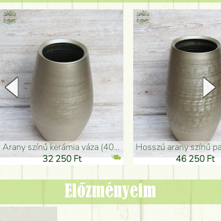
arany színű kerámia váza (40x26cm)
hosszú arany színű padlóváza
32 250 Ft
46 250 Ft
Előzményeim