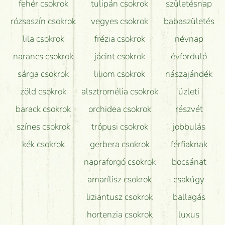
fehér csokrok
tulipán csokrok
születésnap
Tudok adventi koszorút vásárolni boltban?
rózsaszín csokrok
vegyes csokrok
babaszületés
lila csokrok
frézia csokrok
névnap
narancs csokrok
jácint csokrok
évforduló
sárga csokrok
liliom csokrok
nászajándék
zöld csokrok
alsztromélia csokrok
üzleti
barack csokrok
orchidea csokrok
részvét
színes csokrok
trópusi csokrok
jobbulás
kék csokrok
gerbera csokrok
férfiaknak
napraforgó csokrok
bocsánat
amarílisz csokrok
csakúgy
liziantusz csokrok
ballagás
hortenzia csokrok
luxus