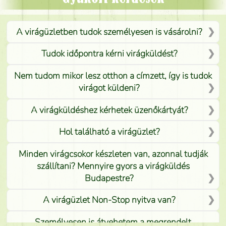
A virágüzletben tudok személyesen is vásárolni?
Tudok időpontra kérni virágküldést?
Nem tudom mikor lesz otthon a címzett, így is tudok
virágot küldeni?
A virágküldéshez kérhetek üzenőkártyát?
Hol található a virágüzlet?
Minden virágcsokor készleten van, azonnal tudják
szállítani? Mennyire gyors a virágküldés
Budapestre?
A virágüzlet Non-Stop nyitva van?
Személyesen is átvehetem a megrendelt