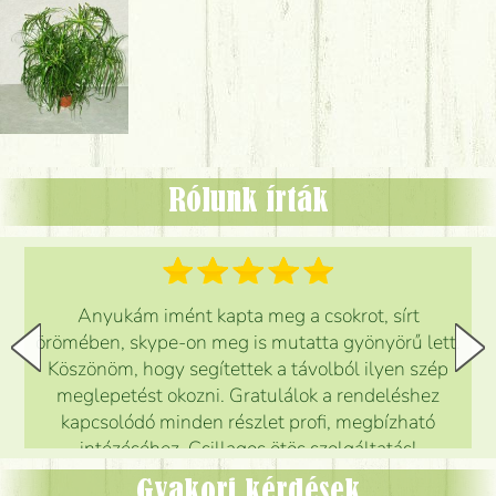
Rólunk írták
Anyukám imént kapta meg a csokrot, sírt
örömében, skype-on meg is mutatta gyönyörű lett.
Köszönöm, hogy segítettek a távolból ilyen szép
meglepetést okozni. Gratulálok a rendeléshez
kapcsolódó minden részlet profi, megbízható
intézéséhez. Csillagos ötös szolgáltatás!
Mónika
(
5
/5
)
Gyakori kérdések