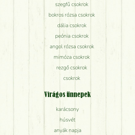
szegfű csokrok
bokros rózsa csokrok
dália csokrok
peónia csokrok
angol rózsa csokrok
mimóza csokrok
rezgő csokrok
csokrok
Virágos ünnepek
karácsony
húsvét
anyák napja