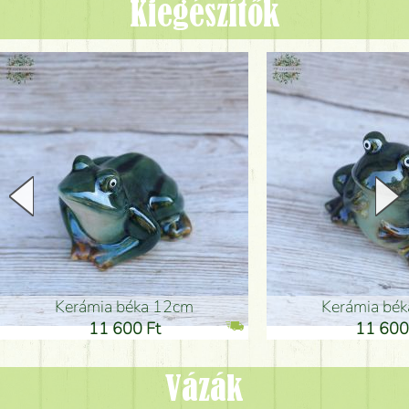
Kiegészítők
Kerámia béka 12cm
Kerámia bé
11 600 Ft
11 600
Vázák