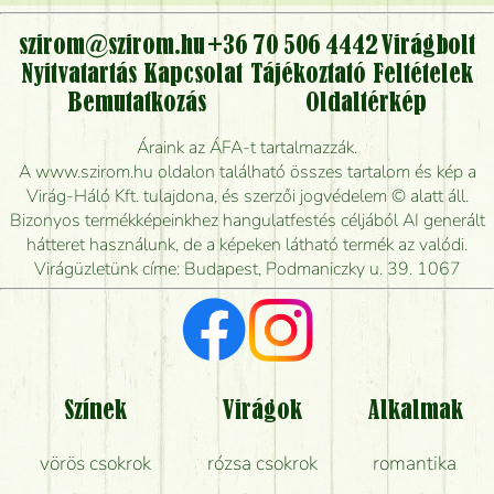
virágcsokrot, vagy csak virágküldéssel, kiszállítással
kérhető?
szirom@szirom.hu
+36 70 506 4442
Virágbolt
Nyitvatartás
Kapcsolat
Tájékoztató
Feltételek
Vidékre is lehet rendelni?
Bemutatkozás
Oldaltérkép
Meddig rendelhetek virágküldést úgy, hogy még ma
Áraink az ÁFA-t tartalmazzák.
kiszállítsák?
A www.szirom.hu oldalon található összes tartalom és kép a
Virág-Háló Kft. tulajdona, és szerzői jogvédelem © alatt áll.
Mennyire gyorsan tudják elkészíteni a csokrot, és
Bizonyos termékképeinkhez hangulatfestés céljából AI generált
mikor tudják leghamarabb kiszállítani?
hátteret használunk, de a képeken látható termék az valódi.
Virágüzletünk címe: Budapest, Podmaniczky u. 39. 1067
Vörös rózsát keresek, van önöknél?
Milyen visszajelzést kapok a virágküldésről?
Tényleg azt kapom, ami a képen van?
Színek
Virágok
Alkalmak
Mit kell tudni a virágcsokrok szállításáról?
vörös csokrok
rózsa csokrok
romantika
Hogy marad a lehető legtovább friss a csokor?