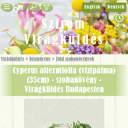
English
Deutsch
0
Szirom
Virágküldés
Virágküldés
>
Dísznövény
>
Zöld szobanövények
Cyperus alternifolia (vizipálma)
(35cm) - szobanövény -
Virágküldés Budapesten