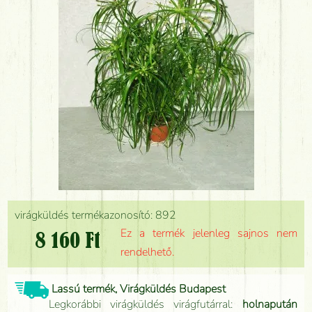
virágküldés termékazonosító: 892
Ez a termék jelenleg sajnos nem
8 160 Ft
rendelhető.
Lassú termék, Virágküldés Budapest
Legkorábbi virágküldés virágfutárral:
holnapután