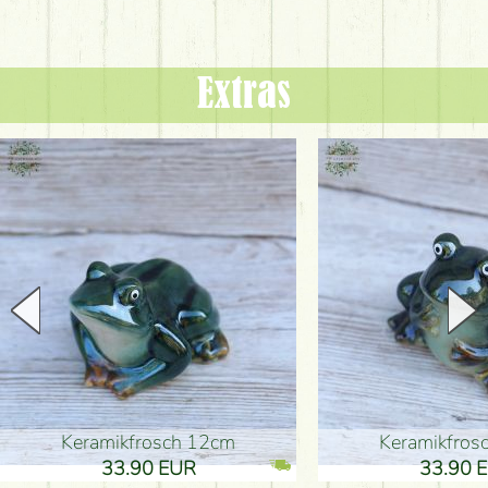
Extras
Keramikfrosch 12cm
Keramikfro
33.90 EUR
33.90 