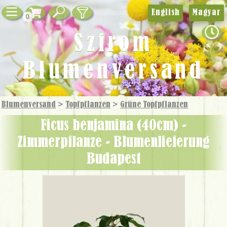
English
Magyar
0
Szirom
Blumenversand
Blumenversand
>
Topfpflanzen
>
Grüne Topf­pflanzen
Ficus benjamina (40cm) -
Zimmerpflanze - Blumenlieferung
Budapest