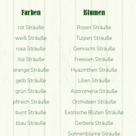
Blumenversand?
Farben
Blumen
Bekomme ich wirklich, was auf dem Bild zu sehen
rot Sträuße
Rosen Sträuße
ist?
weiß Sträuße
Tulpen Sträuße
rosa Sträuße
Gemischt Sträuße
lila Sträuße
Freesien Sträuße
orange Sträuße
Hyazinthen Sträuße
gelb Sträuße
Lilien Sträuße
grün Sträuße
Alstromeria Sträuße
pfirsich Sträuße
Orchideen Sträuße
bunt Sträuße
Exotische Blüten Sträuße
blau Sträuße
Gerbera Sträuße
Sonnenblume Sträuße