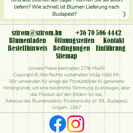
liefern? Wie schnell ist Blumen Lieferung nach
Budapest?
Ist der Blumenladen non stop geöffnet?
szirom@szirom.hu
+36 70 506 4442
Kann ich den bestellten Blumenstrauß persönlich
Blumenladen
Öffnungszeiten
Kontakt
nehmen oder nur per Blumenversand?
Bestellhinweis
Bedingungen
Einführung
Sitemap
Ist eine Bestellung für ländliche Gebiete möglich?
Unsere Preise beinhalten 27% MwSt
Wie lange kann ich heute Blumen mit Lieferung
Copyright © Alle Rechte vorbehalten Virág-Háló Kft.
bestellen?
Wir verwenden für einige der Produktbilder KI-generierte
Hintergründe, um eine bestimmte Stimmung zu erzeugen, aber
Wie schnell können Sie den Blumenstrauß
das Produkt auf den Bildern ist real.
herstellen und wann können Sie ihn frühestens
Adresse des Blumenladens: Podmaniczky str 39., Budapest,
liefern?
Ungarn, 1067
Ich suche rote Rosen, hast du welche?
Welche Rückmeldungen bekomme ich zum