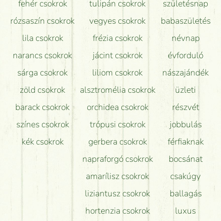
fehér csokrok
tulipán csokrok
születésnap
Tudok adventi koszorút vásárolni boltban?
rózsaszín csokrok
vegyes csokrok
babaszületés
lila csokrok
frézia csokrok
névnap
narancs csokrok
jácint csokrok
évforduló
sárga csokrok
liliom csokrok
nászajándék
zöld csokrok
alsztromélia csokrok
üzleti
barack csokrok
orchidea csokrok
részvét
színes csokrok
trópusi csokrok
jobbulás
kék csokrok
gerbera csokrok
férfiaknak
napraforgó csokrok
bocsánat
amarílisz csokrok
csakúgy
liziantusz csokrok
ballagás
hortenzia csokrok
luxus