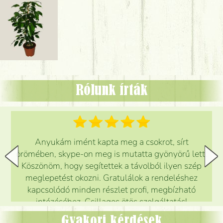
Rólunk írták
Anyukám imént kapta meg a csokrot, sírt
örömében, skype-on meg is mutatta gyönyörű lett.
Köszönöm, hogy segítettek a távolból ilyen szép
meglepetést okozni. Gratulálok a rendeléshez
kapcsolódó minden részlet profi, megbízható
intézéséhez. Csillagos ötös szolgáltatás!
Mónika
(
5
/5
)
Gyakori kérdések