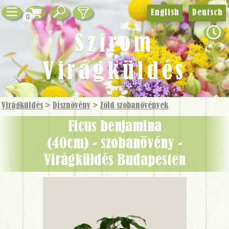
English
Deutsch
0
Szirom
Virágküldés
Virágküldés
>
Dísznövény
>
Zöld szobanövények
Ficus benjamina
(40cm) - szobanövény -
Virágküldés Budapesten