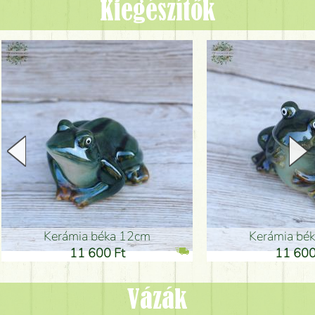
Kiegészítők
Kerámia béka 12cm
Kerámia bé
11 600 Ft
11 600
Vázák