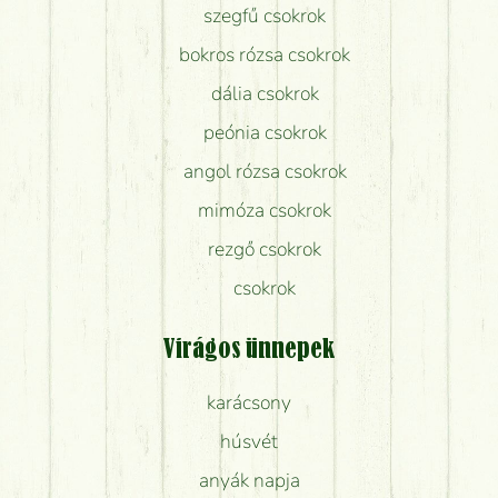
szegfű csokrok
bokros rózsa csokrok
dália csokrok
peónia csokrok
angol rózsa csokrok
mimóza csokrok
rezgő csokrok
csokrok
Virágos ünnepek
karácsony
húsvét
anyák napja