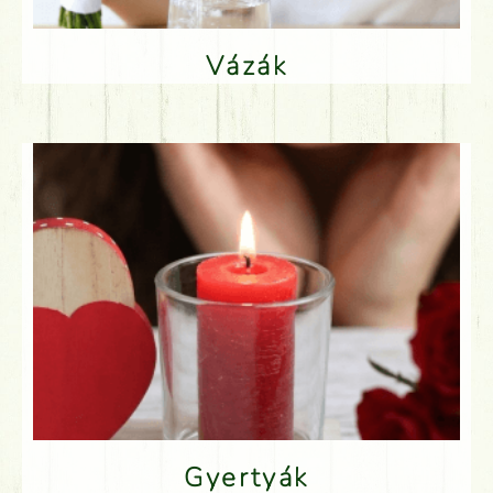
Vázák
Gyertyák