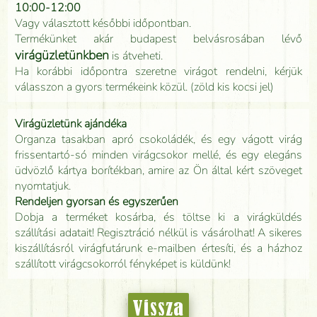
10:00-12:00
Vagy választott későbbi időpontban.
Termékünket akár budapest belvásrosában lévő
virágüzletünkben
is átveheti.
Ha korábbi időpontra szeretne virágot rendelni, kérjük
válasszon a gyors termékeink közül. (zöld kis kocsi jel)
Virágüzletünk ajándéka
Organza tasakban apró csokoládék, és egy vágott virág
frissentartó-só minden virágcsokor mellé, és egy elegáns
üdvözlő kártya borítékban, amire az Ön által kért szöveget
nyomtatjuk.
Rendeljen gyorsan és egyszerűen
Dobja a terméket kosárba, és töltse ki a virágküldés
szállítási adatait! Regisztráció nélkül is vásárolhat! A sikeres
kiszállításról virágfutárunk e-mailben értesíti, és a házhoz
szállított virágcsokorról fényképet is küldünk!
Vissza