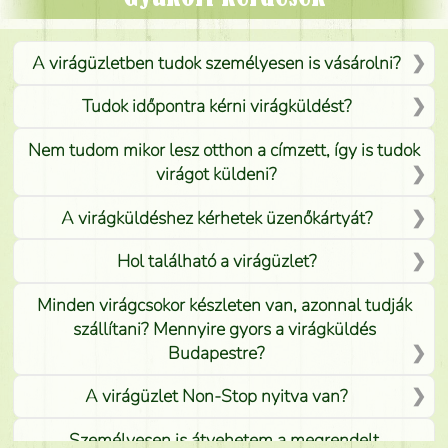
A virágüzletben tudok személyesen is vásárolni?
Tudok időpontra kérni virágküldést?
Nem tudom mikor lesz otthon a címzett, így is tudok
virágot küldeni?
A virágküldéshez kérhetek üzenőkártyát?
Hol található a virágüzlet?
Minden virágcsokor készleten van, azonnal tudják
szállítani? Mennyire gyors a virágküldés
Budapestre?
A virágüzlet Non-Stop nyitva van?
Személyesen is átvehetem a megrendelt