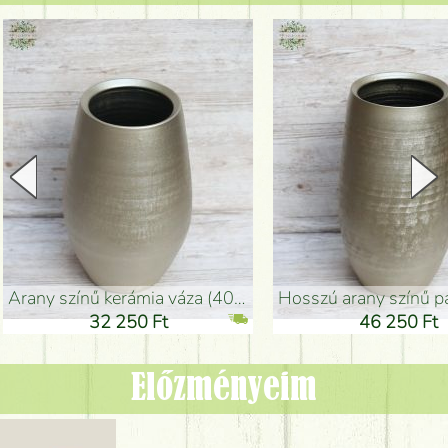
arany színű kerámia váza (40x26cm)
hosszú arany színű padlóváza
32 250 Ft
46 250 Ft
Előzményeim