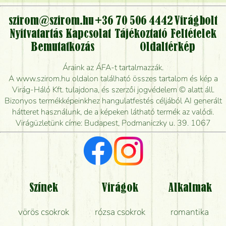
virágcsokrot, vagy csak virágküldéssel, kiszállítással
kérhető?
szirom@szirom.hu
+36 70 506 4442
Virágbolt
Nyitvatartás
Kapcsolat
Tájékoztató
Feltételek
Vidékre is lehet rendelni?
Bemutatkozás
Oldaltérkép
Meddig rendelhetek virágküldést úgy, hogy még ma
Áraink az ÁFA-t tartalmazzák.
kiszállítsák?
A www.szirom.hu oldalon található összes tartalom és kép a
Virág-Háló Kft. tulajdona, és szerzői jogvédelem © alatt áll.
Mennyire gyorsan tudják elkészíteni a csokrot, és
Bizonyos termékképeinkhez hangulatfestés céljából AI generált
mikor tudják leghamarabb kiszállítani?
hátteret használunk, de a képeken látható termék az valódi.
Virágüzletünk címe: Budapest, Podmaniczky u. 39. 1067
Vörös rózsát keresek, van önöknél?
Milyen visszajelzést kapok a virágküldésről?
Tényleg azt kapom, ami a képen van?
Színek
Virágok
Alkalmak
Mit kell tudni a virágcsokrok szállításáról?
vörös csokrok
rózsa csokrok
romantika
Hogy marad a lehető legtovább friss a csokor?