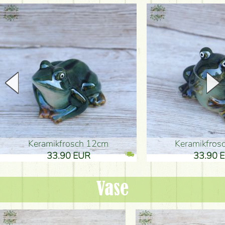
Keramikfrosch 12cm
Keramikfro
33.90 EUR
33.90 
Vase