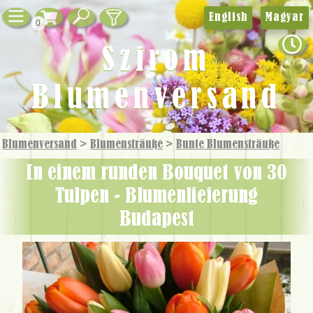
English
Magyar
0
Szirom
Blumenversand
Blumenversand
>
Blumensträuße
>
Bunte Blumensträuße
In einem runden Bouquet von 30
Tulpen - Blumenlieferung
Budapest