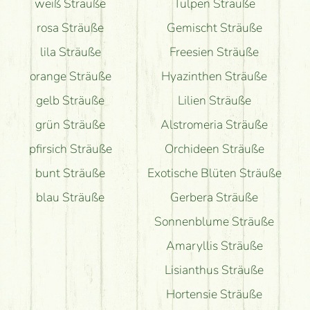
weiß Sträuße
Tulpen Sträuße
rosa Sträuße
Gemischt Sträuße
lila Sträuße
Freesien Sträuße
orange Sträuße
Hyazinthen Sträuße
gelb Sträuße
Lilien Sträuße
grün Sträuße
Alstromeria Sträuße
pfirsich Sträuße
Orchideen Sträuße
bunt Sträuße
Exotische Blüten Sträuße
blau Sträuße
Gerbera Sträuße
Sonnenblume Sträuße
Amaryllis Sträuße
Lisianthus Sträuße
Hortensie Sträuße