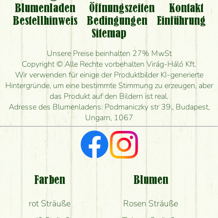
Kann ich den bestellten Blumenstrauß persönlich
Blumenladen
Öffnungszeiten
Kontakt
nehmen oder nur per Blumenversand?
Bestellhinweis
Bedingungen
Einführung
Sitemap
Ist eine Bestellung für ländliche Gebiete möglich?
Unsere Preise beinhalten 27% MwSt
Wie lange kann ich heute Blumen mit Lieferung
Copyright © Alle Rechte vorbehalten Virág-Háló Kft.
bestellen?
Wir verwenden für einige der Produktbilder KI-generierte
Hintergründe, um eine bestimmte Stimmung zu erzeugen, aber
Wie schnell können Sie den Blumenstrauß
das Produkt auf den Bildern ist real.
herstellen und wann können Sie ihn frühestens
Adresse des Blumenladens: Podmaniczky str 39., Budapest,
liefern?
Ungarn, 1067
Ich suche rote Rosen, hast du welche?
Welche Rückmeldungen bekomme ich zum
Blumenversand?
Farben
Blumen
Bekomme ich wirklich, was auf dem Bild zu sehen
rot Sträuße
Rosen Sträuße
ist?