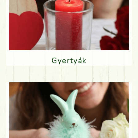
Gyertyák