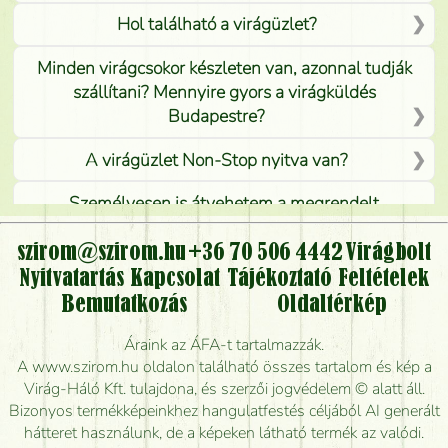
Hol található a virágüzlet?
Minden virágcsokor készleten van, azonnal tudják
szállítani? Mennyire gyors a virágküldés
Budapestre?
A virágüzlet Non-Stop nyitva van?
Személyesen is átvehetem a megrendelt
virágcsokrot, vagy csak virágküldéssel, kiszállítással
kérhető?
szirom@szirom.hu
+36 70 506 4442
Virágbolt
Nyitvatartás
Kapcsolat
Tájékoztató
Feltételek
Vidékre is lehet rendelni?
Bemutatkozás
Oldaltérkép
Meddig rendelhetek virágküldést úgy, hogy még ma
Áraink az ÁFA-t tartalmazzák.
kiszállítsák?
A www.szirom.hu oldalon található összes tartalom és kép a
Virág-Háló Kft. tulajdona, és szerzői jogvédelem © alatt áll.
Mennyire gyorsan tudják elkészíteni a csokrot, és
Bizonyos termékképeinkhez hangulatfestés céljából AI generált
mikor tudják leghamarabb kiszállítani?
hátteret használunk, de a képeken látható termék az valódi.