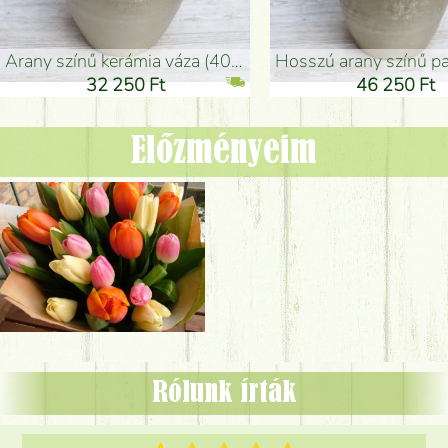
arany színű kerámia váza (40x26cm)
hosszú arany színű padlóváza
32 250 Ft
46 250 Ft
Előzményeim
Rólunk írták