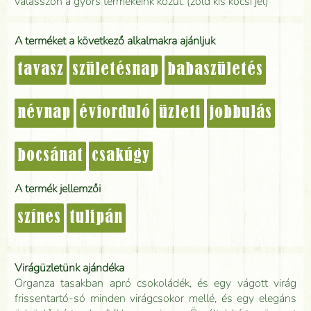
válasszon a gyors termékeink közül. (zöld kis kocsi jel)
A terméket a következő alkalmakra ajánljuk
tavasz
születésnap
babaszületés
névnap
évforduló
üzleti
jobbulás
bocsánat
csakúgy
A termék jellemzői
színes
tulipán
Virágüzletünk ajándéka
Organza tasakban apró csokoládék, és egy vágott virág
frissentartó-só minden virágcsokor mellé, és egy elegáns