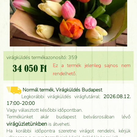
virágküldés termékazonosító: 359
Ez a termék jelenleg sajnos nem
34 050 Ft
rendelhető.
Normál termék, Virágküldés Budapest
Legkorábbi virágküldés virágfutárral:
2026.08.12.
17:00-20:00
Vagy választott későbbi időpontban.
Termékünket akár budapest belvásrosában lévő
virágüzletünkben
is átveheti.
Ha korábbi időpontra szeretne virágot rendelni, kérjük