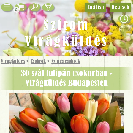
English
Deutsch
0
Szirom
Virágküldés
Virágküldés
>
Csokrok
>
Színes csokrok
30 szál tulipán csokorban -
Virágküldés Budapesten