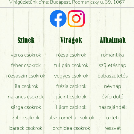
Virágüzletünk címe: Budapest, Podmaniczky u. 39. 1067
Vörös rózsát keresek, van önöknél?
Milyen visszajelzést kapok a virágküldésről?
Tényleg azt kapom, ami a képen van?
Színek
Virágok
Alkalmak
Mit kell tudni a virágcsokrok szállításáról?
vörös csokrok
rózsa csokrok
romantika
Hogy marad a lehető legtovább friss a csokor?
fehér csokrok
tulipán csokrok
születésnap
Tudok adventi koszorút vásárolni boltban?
rózsaszín csokrok
vegyes csokrok
babaszületés
lila csokrok
frézia csokrok
névnap
narancs csokrok
jácint csokrok
évforduló
sárga csokrok
liliom csokrok
nászajándék
zöld csokrok
alsztromélia csokrok
üzleti
barack csokrok
orchidea csokrok
részvét