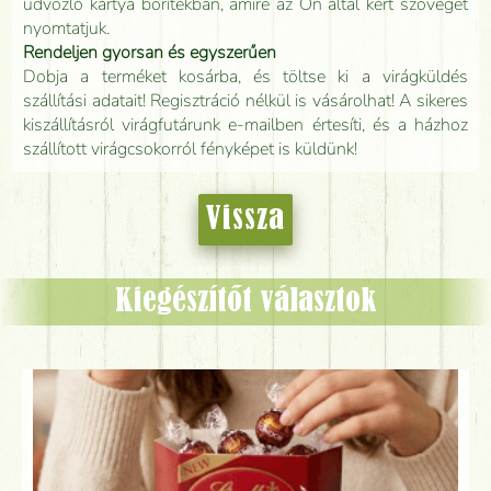
üdvözlő kártya borítékban, amire az Ön által kért szöveget
nyomtatjuk.
Rendeljen gyorsan és egyszerűen
Dobja a terméket kosárba, és töltse ki a virágküldés
szállítási adatait! Regisztráció nélkül is vásárolhat! A sikeres
kiszállításról virágfutárunk e-mailben értesíti, és a házhoz
szállított virágcsokorról fényképet is küldünk!
Vissza
Kiegészítőt választok