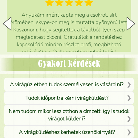
Anyukám imént kapta meg a csokrot, sírt
örömében, skype-on meg is mutatta gyönyörű lett.
Köszönöm, hogy segítettek a távolból ilyen szép
meglepetést okozni. Gratulálok a rendeléshez
kapcsolódó minden részlet profi, megbízható
intézéséhez. Csillagos ötös szolgáltatás!
Mónika
(
5
/5
)
Gyakori kérdések
A virágüzletben tudok személyesen is vásárolni?
Tudok időpontra kérni virágküldést?
Nem tudom mikor lesz otthon a címzett, így is tudok
virágot küldeni?
A virágküldéshez kérhetek üzenőkártyát?