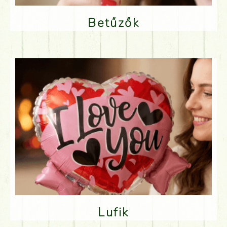
Betűzők
Lufik