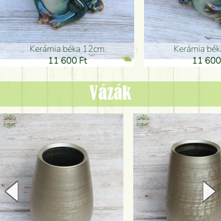
Kerámia béka 12cm
Kerámia bé
11 600 Ft
11 600
Vázák