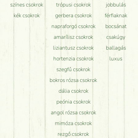
színes csokrok
trópusi csokrok
jobbulás
kék csokrok
gerbera csokrok
férfiaknak
napraforgó csokrok
bocsánat
amarílisz csokrok
csakúgy
liziantusz csokrok
ballagás
hortenzia csokrok
luxus
szegfű csokrok
bokros rózsa csokrok
dália csokrok
peónia csokrok
angol rózsa csokrok
mimóza csokrok
rezgő csokrok