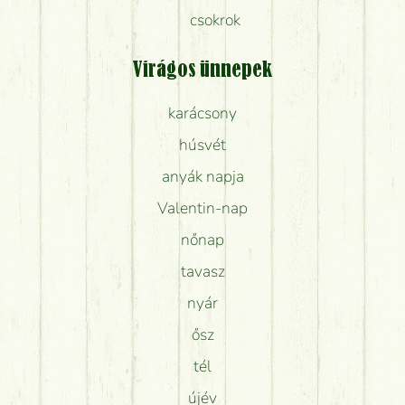
csokrok
Virágos ünnepek
karácsony
húsvét
anyák napja
Valentin-nap
nőnap
tavasz
nyár
ősz
tél
újév