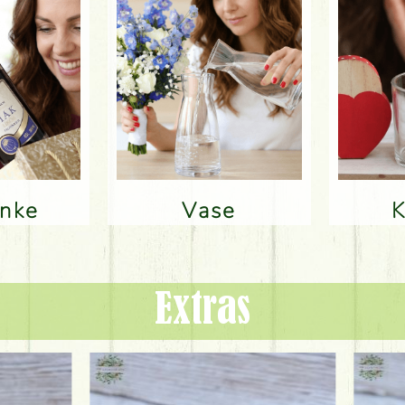
änke
Vase
Extras