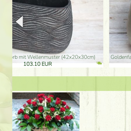
goldenfarbene Vase (40x26cm)
hohe goldenfarbene Bo
94.30 EUR
135.20