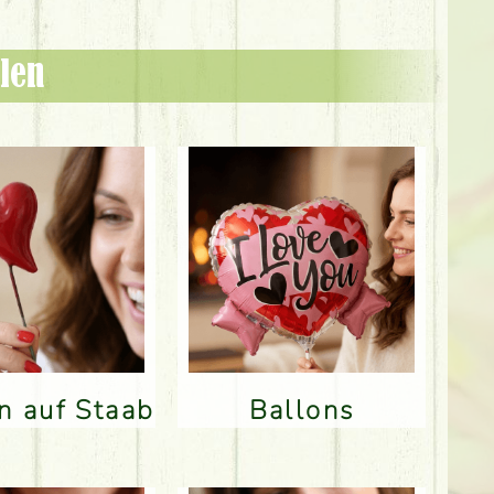
len
en auf Staab
Ballons