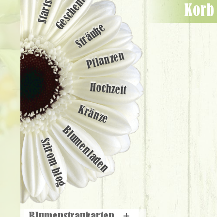
Startseite
Geschenke
Kor
Sträuße
Pflanzen
Hochzeit
Kränze
Blumenladen
Szirom blog