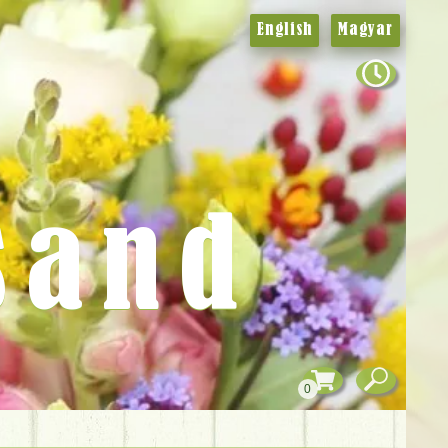
English
Magyar
sand
0