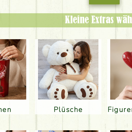
Kleine Extras wäh
inen
Plüsche
Figur