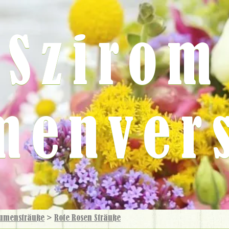
Szirom
menver
umensträuße
>
Rote Rosen Sträuße