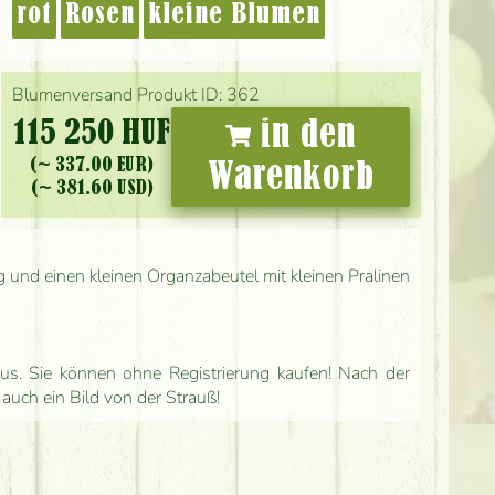
rot
Rosen
kleine Blumen
Blumenversand Produkt ID: 362
115 250 HUF
in den
(~ 337.00 EUR)
Warenkorb
(~ 381.60 USD)
g und einen kleinen Organzabeutel mit kleinen Pralinen
us. Sie können ohne Registrierung kaufen! Nach der
 auch ein Bild von der Strauß!