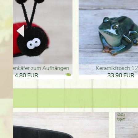
en
Keramikfrosch 12cm
Keram
33.90 EUR
33