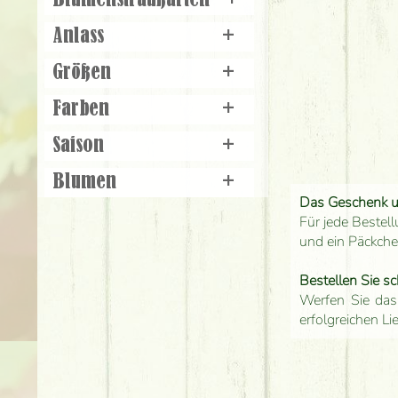
Blumenstraußarten
+
Anlass
+
Größen
+
Farben
+
Saison
+
Blumen
+
Das Geschenk 
Für jede Bestell
und ein Päckch
Bestellen Sie sc
Werfen Sie das
erfolgreichen Li