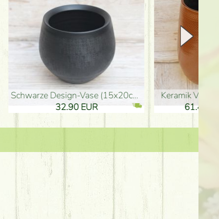
Keramik Vase 35*21cm
Holzfigur für Schulabgänger (10
61.40 EUR
3.80 EUR