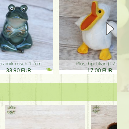
Plüschpelikan (17cm)
Mutterta
17.00 EUR
10.50