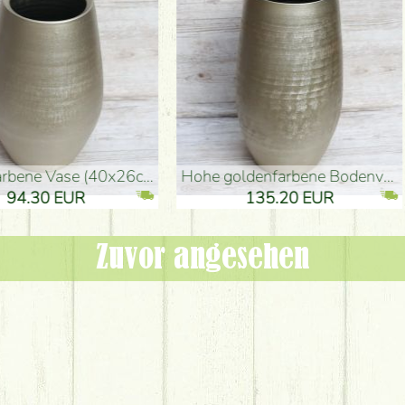
denvase (50x29cm)
schwarze Design-Vase (15x20cm)
 EUR
32.90 EUR
Zuvor angesehen