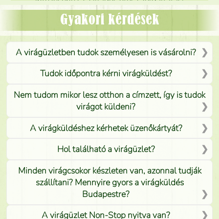
intézéséhez. Csillagos ötös szolgáltatás!
Mónika
(
5
/5
)
Gyakori kérdések
A virágüzletben tudok személyesen is vásárolni?
Tudok időpontra kérni virágküldést?
Nem tudom mikor lesz otthon a címzett, így is tudok
virágot küldeni?
A virágküldéshez kérhetek üzenőkártyát?
Hol található a virágüzlet?
Minden virágcsokor készleten van, azonnal tudják
szállítani? Mennyire gyors a virágküldés
Budapestre?
A virágüzlet Non-Stop nyitva van?