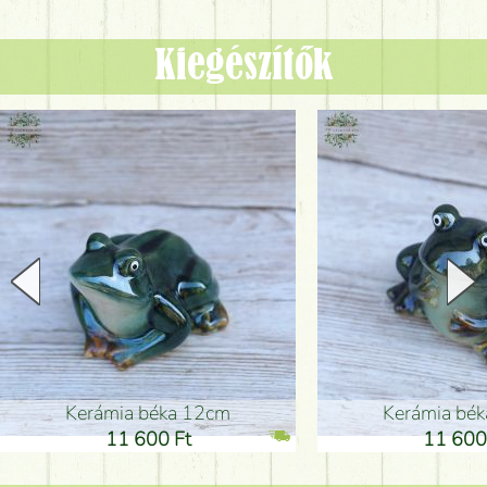
Kiegészítők
Kerámia béka 12cm
Kerámia bé
11 600 Ft
11 600