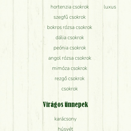
hortenzia csokrok
luxus
szegfű csokrok
bokros rózsa csokrok
dália csokrok
peónia csokrok
angol rózsa csokrok
mimóza csokrok
rezgő csokrok
csokrok
Virágos ünnepek
karácsony
húsvét