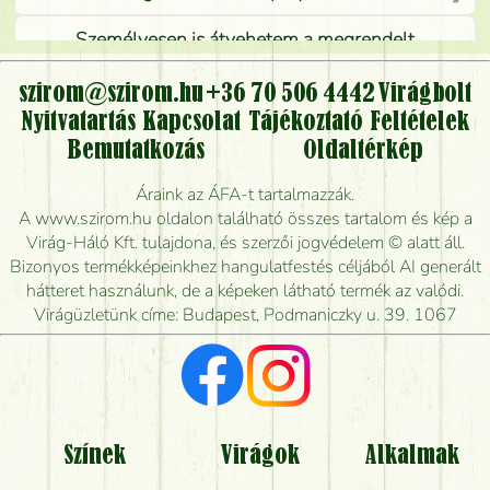
Személyesen is átvehetem a megrendelt
virágcsokrot, vagy csak virágküldéssel, kiszállítással
kérhető?
szirom@szirom.hu
+36 70 506 4442
Virágbolt
Nyitvatartás
Kapcsolat
Tájékoztató
Feltételek
Vidékre is lehet rendelni?
Bemutatkozás
Oldaltérkép
Meddig rendelhetek virágküldést úgy, hogy még ma
Áraink az ÁFA-t tartalmazzák.
kiszállítsák?
A www.szirom.hu oldalon található összes tartalom és kép a
Virág-Háló Kft. tulajdona, és szerzői jogvédelem © alatt áll.
Mennyire gyorsan tudják elkészíteni a csokrot, és
Bizonyos termékképeinkhez hangulatfestés céljából AI generált
mikor tudják leghamarabb kiszállítani?
hátteret használunk, de a képeken látható termék az valódi.
Virágüzletünk címe: Budapest, Podmaniczky u. 39. 1067
Vörös rózsát keresek, van önöknél?
Milyen visszajelzést kapok a virágküldésről?
Tényleg azt kapom, ami a képen van?
Színek
Virágok
Alkalmak
Mit kell tudni a virágcsokrok szállításáról?