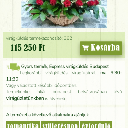
virágküldés termékazonosító: 362
115 250 Ft
Kosárba
Gyors termék, Express virágküldés Budapest
Legkorábbi virágküldés virágfutárral:
ma 9:30-
11:30
Vagy választott későbbi időpontban.
Termékünket akár budapest belvásrosában lévő
virágüzletünkben
is átveheti.
A terméket a következő alkalmakra ajánljuk
romantika
születésnap
évforduló