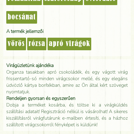
bocsánat
A termék jellemzői
vörös
rózsa
apró virágok
Virágüzletünk ajándéka
Organza tasakban apró csokoládék, és egy vágott virág
frissentartó-só minden virágcsokor mellé, és egy elegáns
üdvözlő kártya borítékban, amire az Ön által kért szöveget
nyomtatjuk.
Rendeljen gyorsan és egyszerűen
Dobja a terméket kosárba, és töltse ki a virágküldés
szállítási adatait! Regisztráció nélkül is vásárolhat! A sikeres
kiszállításról virágfutárunk e-mailben értesíti, és a házhoz
szállított virágcsokorról fényképet is küldünk!