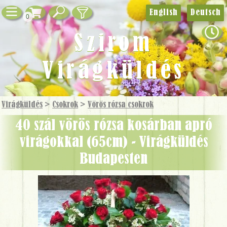
English
Deutsch
0
Szirom
Virágküldés
Virágküldés
>
Csokrok
>
Vörös rózsa csokrok
40 szál vörös rózsa kosárban apró
virágokkal (65cm) - Virágküldés
Budapesten