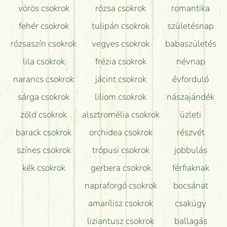
vörös csokrok
rózsa csokrok
romantika
Hogy marad a lehető legtovább friss a csokor?
fehér csokrok
tulipán csokrok
születésnap
Tudok adventi koszorút vásárolni boltban?
rózsaszín csokrok
vegyes csokrok
babaszületés
lila csokrok
frézia csokrok
névnap
narancs csokrok
jácint csokrok
évforduló
sárga csokrok
liliom csokrok
nászajándék
zöld csokrok
alsztromélia csokrok
üzleti
barack csokrok
orchidea csokrok
részvét
színes csokrok
trópusi csokrok
jobbulás
kék csokrok
gerbera csokrok
férfiaknak
napraforgó csokrok
bocsánat
amarílisz csokrok
csakúgy
liziantusz csokrok
ballagás