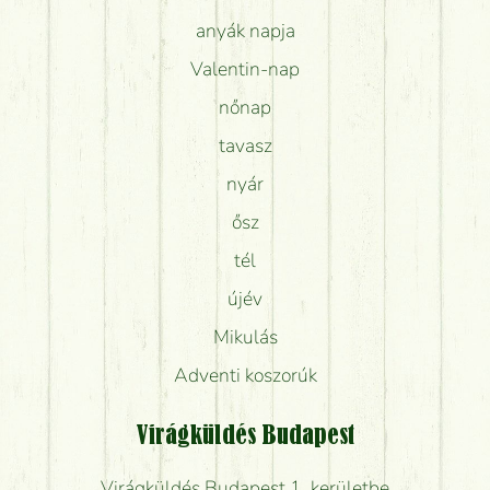
anyák napja
Valentin-nap
nőnap
tavasz
nyár
ősz
tél
újév
Mikulás
Adventi koszorúk
Virágküldés Budapest
Virágküldés Budapest 1. kerületbe