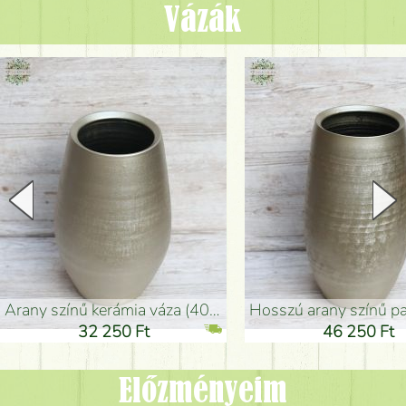
Vázák
arany színű kerámia váza (40x26cm)
hosszú arany színű padlóváza
32 250 Ft
46 250 Ft
Előzményeim