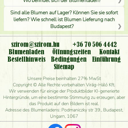
Wo befindet sich der Blumenladen?
Sind alle Blumen auf Lager? Können Sie sie sofort
liefern? Wie schnell ist Blumen Lieferung nach
Budapest?
Ist der Blumenladen non stop geöffnet?
szirom@szirom.hu
+36 70 506 4442
Kann ich den bestellten Blumenstrauß persönlich
Blumenladen
Öffnungszeiten
Kontakt
nehmen oder nur per Blumenversand?
Bestellhinweis
Bedingungen
Einführung
Sitemap
Ist eine Bestellung für ländliche Gebiete möglich?
Unsere Preise beinhalten 27% MwSt
Wie lange kann ich heute Blumen mit Lieferung
Copyright © Alle Rechte vorbehalten Virág-Háló Kft.
bestellen?
Wir verwenden für einige der Produktbilder KI-generierte
Hintergründe, um eine bestimmte Stimmung zu erzeugen, aber
Wie schnell können Sie den Blumenstrauß
das Produkt auf den Bildern ist real.
herstellen und wann können Sie ihn frühestens
Adresse des Blumenladens: Podmaniczky str 39., Budapest,
liefern?
Ungarn, 1067