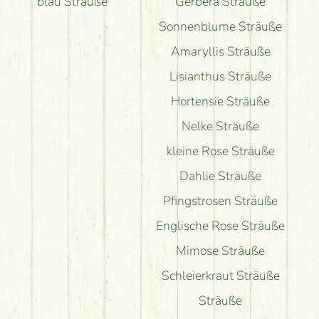
blau Sträuße
Gerbera Sträuße
Sonnenblume Sträuße
Amaryllis Sträuße
Lisianthus Sträuße
Hortensie Sträuße
Nelke Sträuße
kleine Rose Sträuße
Dahlie Sträuße
Pfingstrosen Sträuße
Englische Rose Sträuße
Mimose Sträuße
Schleierkraut Sträuße
Sträuße