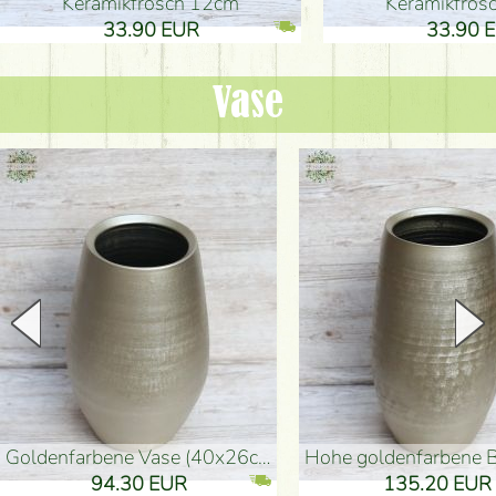
Keramikfrosch 12cm
Keramikfro
33.90 EUR
33.90 
Vase
goldenfarbene Vase (40x26cm)
hohe goldenfarbene Bodenvase
94.30 EUR
135.20 EUR