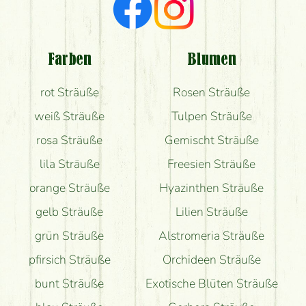
Ich suche rote Rosen, hast du welche?
Welche Rückmeldungen bekomme ich zum
Blumenversand?
Farben
Blumen
Bekomme ich wirklich, was auf dem Bild zu sehen
rot Sträuße
Rosen Sträuße
ist?
weiß Sträuße
Tulpen Sträuße
rosa Sträuße
Gemischt Sträuße
lila Sträuße
Freesien Sträuße
orange Sträuße
Hyazinthen Sträuße
gelb Sträuße
Lilien Sträuße
grün Sträuße
Alstromeria Sträuße
pfirsich Sträuße
Orchideen Sträuße
bunt Sträuße
Exotische Blüten Sträuße