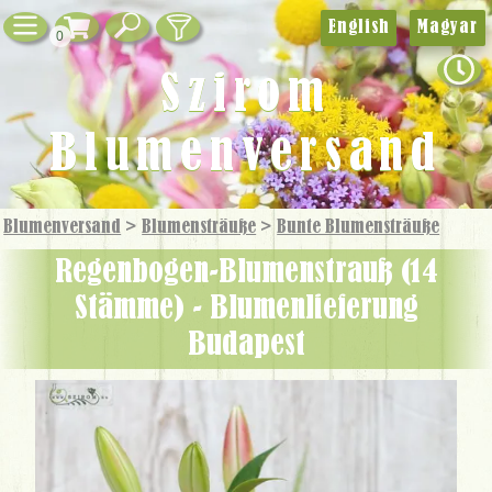
English
Magyar
0
Szirom
Blumenversand
Blumenversand
>
Blumensträuße
>
Bunte Blumensträuße
Regenbogen-Blumenstrauß (14
Stämme) - Blumenlieferung
Budapest