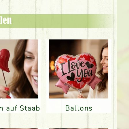
len
en auf Staab
Ballons