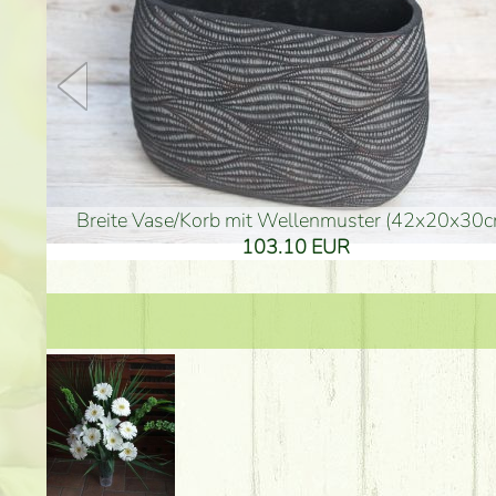
goldenfarbene Vase (40x26cm)
hohe goldenfarbene Bo
94.30 EUR
135.20