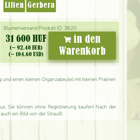
Lilien
Gerbera
Blumenversand Produkt ID: 3620
31 600 HUF
in den
(~ 92.40 EUR)
Warenkorb
(~ 104.60 USD)
g und einen kleinen Organzabeutel mit kleinen Pralinen
us. Sie können ohne Registrierung kaufen! Nach der
 auch ein Bild von der Strauß!