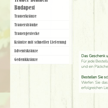
Trauer Blumen
Budapest
Trauer­kränze
Trauer­sträuße
Trauer­gestecke
Kräntze mit schneller Lieferung
Adventskränze
Das Geschenk 
Gedenkkränze
Für jede Bestell
und ein Päckch
Bestellen Sie sc
Werfen Sie das
erfolgreichen Li