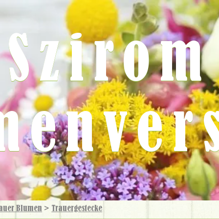
Szirom
menver
auer Blumen
>
Trauer­gestecke