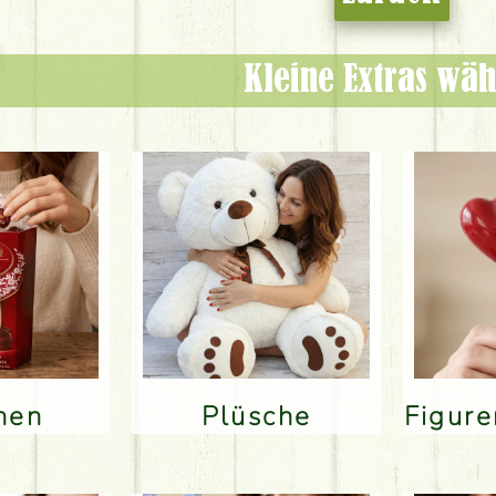
Kleine Extras wäh
inen
Plüsche
Figur