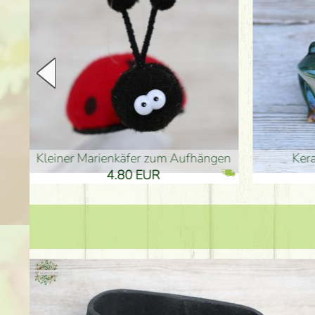
en
Keramikfrosch 12cm
Keram
33.90 EUR
33