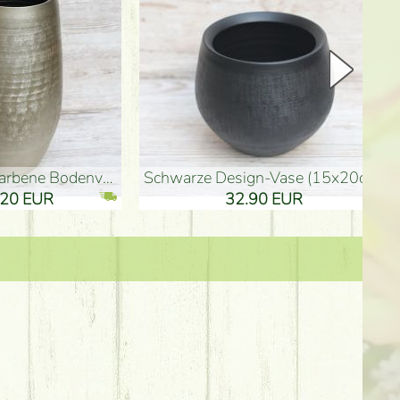
Keramik Vase 35*21cm
Holzfigur für Schulabgänger (10
61.40 EUR
3.80 EUR