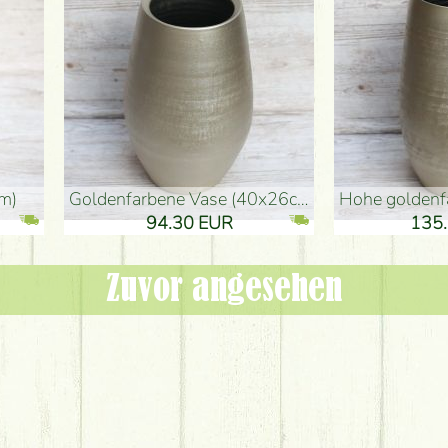
denvase (50x29cm)
schwarze Design-Vase (15x20cm)
 EUR
32.90 EUR
Zuvor angesehen