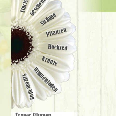
Startseite
Geschenke
Sträuße
Pflanzen
Hochzeit
Kränze
Blumenladen
Szirom blog