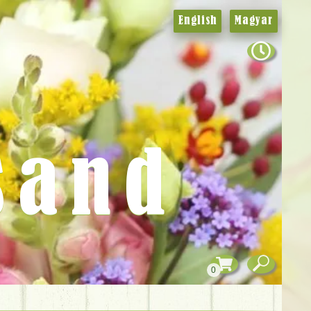
English
Magyar
sand
0