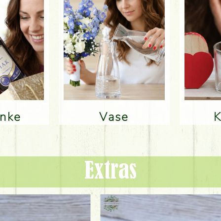
änke
Vase
Extras