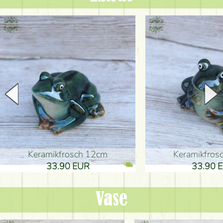
Keramikfrosch 12cm
Keramikfro
33.90 EUR
33.90 
Vase