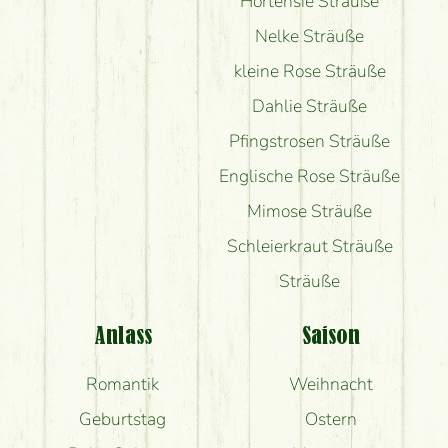
Hortensie Sträuße
Nelke Sträuße
kleine Rose Sträuße
Dahlie Sträuße
Pfingstrosen Sträuße
Englische Rose Sträuße
Mimose Sträuße
Schleierkraut Sträuße
Sträuße
Anlass
Saison
Romantik
Weihnacht
Geburtstag
Ostern