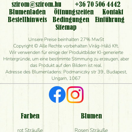
szirom@szirom.hu
+36 70 506 4442
Kann ich den bestellten Blumenstrauß persönlich
Blumenladen
Öffnungszeiten
Kontakt
nehmen oder nur per Blumenversand?
Bestellhinweis
Bedingungen
Einführung
Sitemap
Ist eine Bestellung für ländliche Gebiete möglich?
Unsere Preise beinhalten 27% MwSt
Wie lange kann ich heute Blumen mit Lieferung
Copyright © Alle Rechte vorbehalten Virág-Háló Kft.
bestellen?
Wir verwenden für einige der Produktbilder KI-generierte
Hintergründe, um eine bestimmte Stimmung zu erzeugen, aber
Wie schnell können Sie den Blumenstrauß
das Produkt auf den Bildern ist real.
herstellen und wann können Sie ihn frühestens
Adresse des Blumenladens: Podmaniczky str 39., Budapest,
liefern?
Ungarn, 1067
Ich suche rote Rosen, hast du welche?
Welche Rückmeldungen bekomme ich zum
Blumenversand?
Farben
Blumen
Bekomme ich wirklich, was auf dem Bild zu sehen
rot Sträuße
Rosen Sträuße
ist?