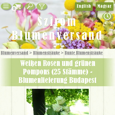
English
Magyar
0
Szirom
Blumenversand
Blumenversand
>
Blumensträuße
>
Bunte Blumensträuße
Weißen Rosen und grünen
Pompons (25 Stämme) -
Blumenlieferung Budapest