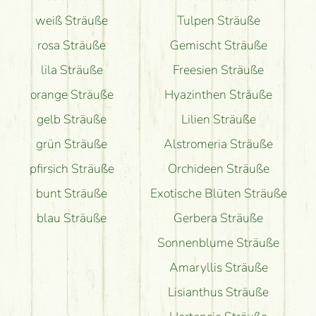
weiß Sträuße
Tulpen Sträuße
rosa Sträuße
Gemischt Sträuße
lila Sträuße
Freesien Sträuße
orange Sträuße
Hyazinthen Sträuße
gelb Sträuße
Lilien Sträuße
grün Sträuße
Alstromeria Sträuße
pfirsich Sträuße
Orchideen Sträuße
bunt Sträuße
Exotische Blüten Sträuße
blau Sträuße
Gerbera Sträuße
Sonnenblume Sträuße
Amaryllis Sträuße
Lisianthus Sträuße