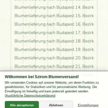
Blumenlieferung nach Budapest 14. Bezirk
Blumenlieferung nach Budapest 15. Bezirk
Blumenlieferung nach Budapest 16. Bezirk
Blumenlieferung nach Budapest 17. Bezirk
Blumenlieferung nach Budapest 18. Bezirk
Blumenlieferung nach Budapest 19. Bezirk
Blumenlieferung nach Budapest 20. Bezirk
Blumenlieferung nach Budapest 21. Bezirk
Blumenlieferung nach Budapest 22. Bezirk
Willkommen bei Szirom Blumenversand!
Blumenlieferung nach Budapest 23. Bezirk
Wir verwenden Cookies auf unserer Website, um deren Funktion zu
gewährleisten, für Statistiken und für personalisierte Werbung. Die
Blumenversand nach Pest Komitat
Einwilligung ist freiwillig und kann jederzeit geändert werden.
(
Ausführliche Datenschutzerklärung
)
Alle akzeptieren
Ablehnen
Einstellungen