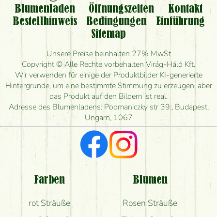
Kann ich den bestellten Blumenstrauß persönlich
Blumenladen
Öffnungszeiten
Kontakt
nehmen oder nur per Blumenversand?
Bestellhinweis
Bedingungen
Einführung
Sitemap
Ist eine Bestellung für ländliche Gebiete möglich?
Unsere Preise beinhalten 27% MwSt
Wie lange kann ich heute Blumen mit Lieferung
Copyright © Alle Rechte vorbehalten Virág-Háló Kft.
bestellen?
Wir verwenden für einige der Produktbilder KI-generierte
Hintergründe, um eine bestimmte Stimmung zu erzeugen, aber
Wie schnell können Sie den Blumenstrauß
das Produkt auf den Bildern ist real.
herstellen und wann können Sie ihn frühestens
Adresse des Blumenladens: Podmaniczky str 39., Budapest,
liefern?
Ungarn, 1067
Ich suche rote Rosen, hast du welche?
Welche Rückmeldungen bekomme ich zum
Blumenversand?
Farben
Blumen
Bekomme ich wirklich, was auf dem Bild zu sehen
rot Sträuße
Rosen Sträuße
ist?