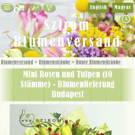
English
Magyar
0
Szirom
Blumenversand
Blumenversand
>
Blumensträuße
>
Bunte Blumensträuße
mini Rosen und Tulpen (10
Stämme) - Blumenlieferung
Budapest