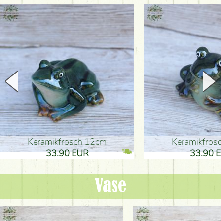
Keramikfrosch 12cm
Keramikfro
33.90 EUR
33.90 
Vase