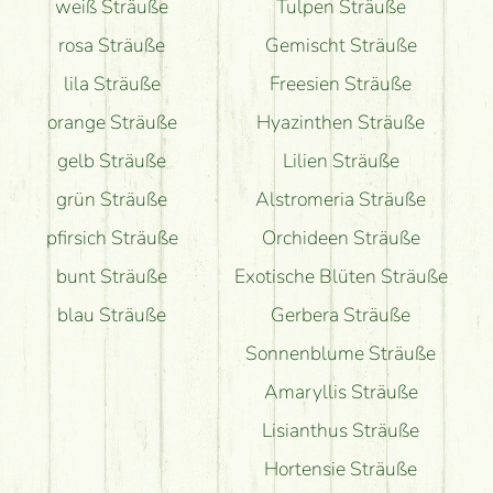
weiß Sträuße
Tulpen Sträuße
rosa Sträuße
Gemischt Sträuße
lila Sträuße
Freesien Sträuße
orange Sträuße
Hyazinthen Sträuße
gelb Sträuße
Lilien Sträuße
grün Sträuße
Alstromeria Sträuße
pfirsich Sträuße
Orchideen Sträuße
bunt Sträuße
Exotische Blüten Sträuße
blau Sträuße
Gerbera Sträuße
Sonnenblume Sträuße
Amaryllis Sträuße
Lisianthus Sträuße
Hortensie Sträuße