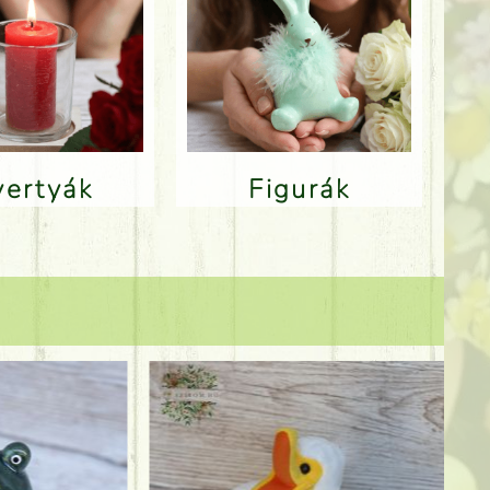
Gyertyák
Figurák