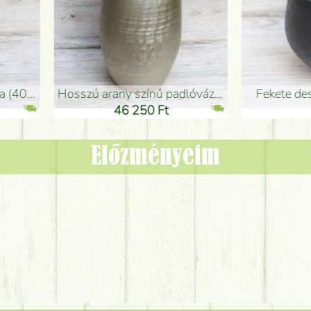
adlóváza (50x29cm)
fekete design váza (15x20cm)
0 Ft
11 250 Ft
Előzményeim