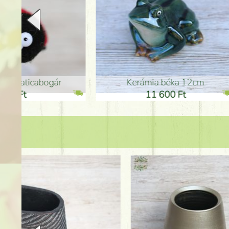
Kerámia béka 12cm
Kerám
11 600 Ft
1