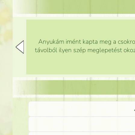
Anyukám imént kapta meg a csokrot,
távolból ilyen szép meglepetést okoz