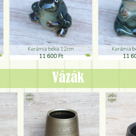
ia béka 12cm
Kerámia béka 12cm
1 600 Ft
11 600 Ft
Vázák