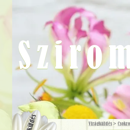
Sziro
Virágküldés
Virágküldés
>
Csokr