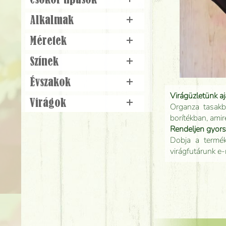
Csokor típusok
+
Alkalmak
+
Méretek
+
Színek
+
Évszakok
+
Virágüzletünk a
Virágok
+
Organza tasakb
borítékban, amir
Rendeljen gyor
Dobja a terméke
virágfutárunk e-