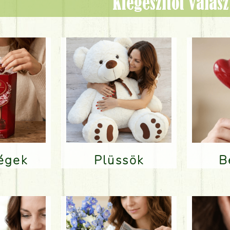
Kiegészítőt válas
ségek
Plüssök