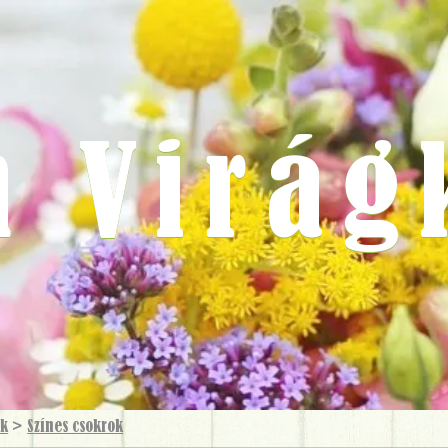
m Virág
ok
>
Színes csokrok