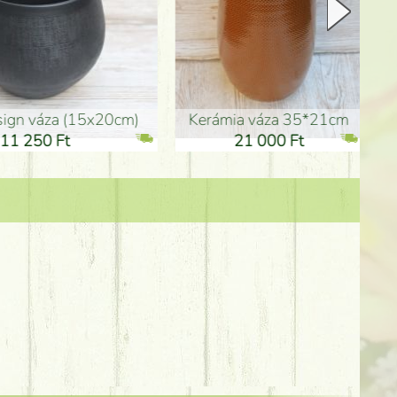
Kerámia váza 35*21cm
ballagó fiú fa betűző (10c
21 000 Ft
1 300 Ft