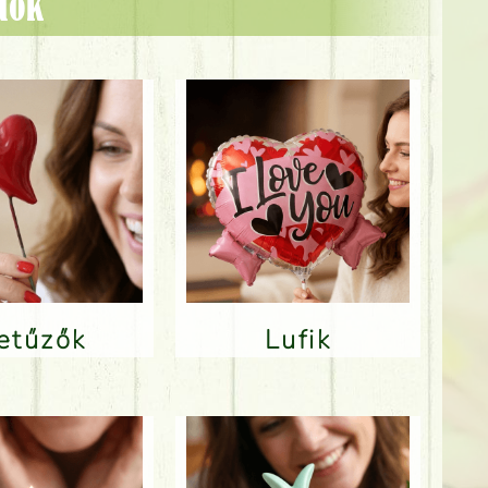
ztok
Betűzők
Lufik