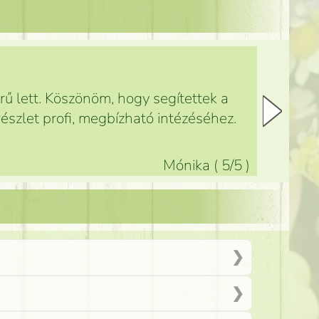
ű lett. Köszönöm, hogy segítettek a
észlet profi, megbízható intézéséhez.
Mónika
(
5
/5
)