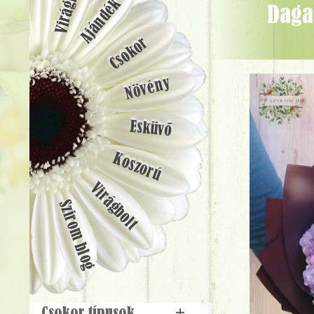
Ajándék
Dagadó hold csokor burgundi, kék, rózsaszín színekben (33 szál) -
Csokor
Növény
Esküvő
Koszorú
Virágbolt
Szirom blog