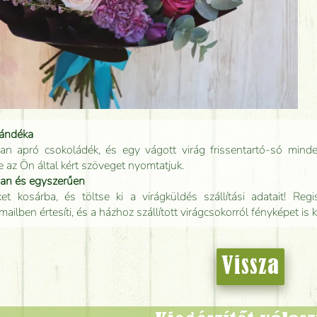
jándéka
an apró csokoládék, és egy vágott virág frissentartó-só minde
e az Ön által kért szöveget nyomtatjuk.
san és egyszerűen
t kosárba, és töltse ki a virágküldés szállítási adatait! Regisz
mailben értesíti, és a házhoz szállított virágcsokorról fényképet is 
Vissza