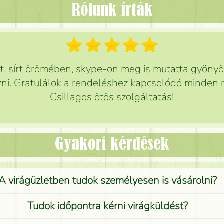
Rólunk írták
 sírt örömében, skype-on meg is mutatta gyönyör
ni. Gratulálok a rendeléshez kapcsolódó minden r
Csillagos ötös szolgáltatás!
Gyakori kérdések
A virágüzletben tudok személyesen is vásárolni?
Tudok időpontra kérni virágküldést?