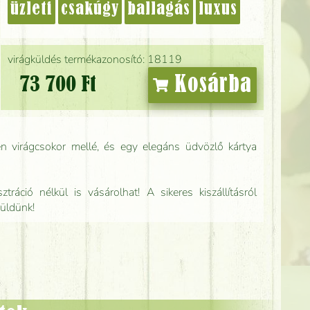
üzleti
csakúgy
ballagás
luxus
virágküldés termékazonosító: 18119
Kosárba
73 700 Ft
n virágcsokor mellé, és egy elegáns üdvözlő kártya
tráció nélkül is vásárolhat! A sikeres kiszállításról
küldünk!