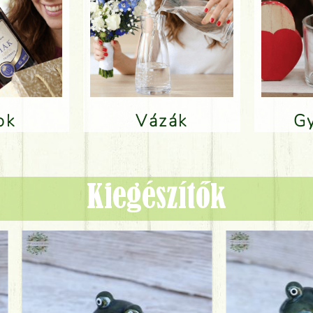
lok
Vázák
Kiegészítők