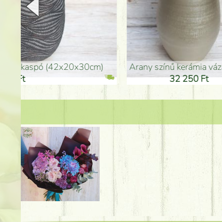
arany színű kerámia váza (40x26cm)
hosszú arany színű p
32 250 Ft
46 25