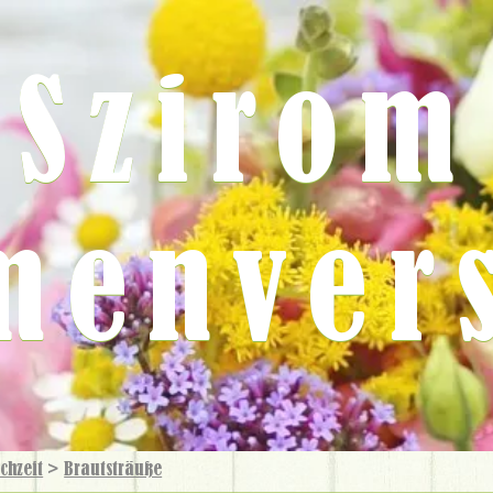
Szirom
menver
chzeit
>
Brautsträuße