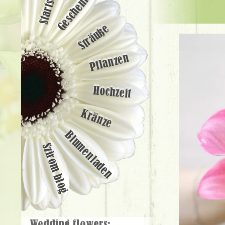
Startseite
Geschenke
Sträuße
Pflanzen
Hochzeit
Kränze
Blumenladen
Szirom blog