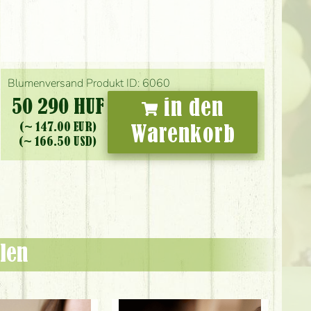
Blumenversand Produkt ID: 6060
50 290 HUF
in den
(~ 147.00 EUR)
Warenkorb
(~ 166.50 USD)
len