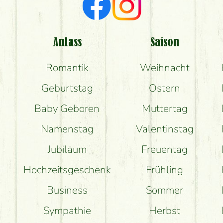
e Rückmeldungen bekomme ich zum Blumenvers
komme ich wirklich, was auf dem Bild zu sehen ist
Anlass
Saison
Romantik
Weihnacht
Geburtstag
Ostern
Baby Geboren
Muttertag
Namenstag
Valentinstag
Jubiläum
Freuentag
Hochzeitsgeschenk
Frühling
Business
Sommer
Sympathie
Herbst