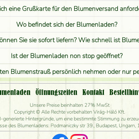
ich eine Grußkarte für den Blumenversand anford
Wo befindet sich der Blumenladen?
önnen Sie sie sofort liefern? Wie schnell ist Blu
Ist der Blumenladen non stop geöffnet?
lten Blumenstrauß persönlich nehmen oder nur 
st eine Bestellung für ländliche Gebiete möglich?
umenladen
Öffnungszeiten
Kontakt
Bestellhin
ange kann ich heute Blumen mit Lieferung bestel
Unsere Preise beinhalten 27% MwSt
Copyright © Alle Rechte vorbehalten Virág-Háló Kft.
en Blumenstrauß herstellen und wann können Sie 
I-generierte Hintergründe, um eine bestimmte Stimmung zu erzeuge
sse des Blumenladens: Podmaniczky str 39., Budapest, Ungarn,
Ich suche rote Rosen, hast du welche?