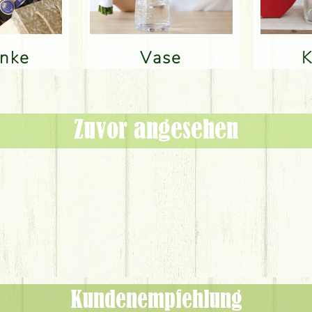
änke
Vase
Zuvor angesehen
Kundenempfehlung