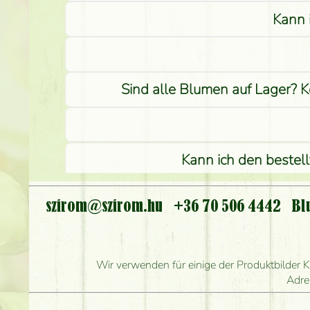
Kann 
Sind alle Blumen auf Lager? K
Kann ich den bestel
I
szirom@szirom.hu
+36 70 506 4442
Bl
Wie l
Wie schnell können Sie d
Wir verwenden für einige der Produktbilder K
Adre