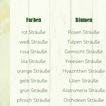
Welch
Be
Farben
Blumen
rot Sträuße
Rosen Sträuße
weiß Sträuße
Tulpen Sträuße
rosa Sträuße
Gemischt Sträuße
lila Sträuße
Freesien Sträuße
orange Sträuße
Hyazinthen Sträuße
gelb Sträuße
Lilien Sträuße
grün Sträuße
Alstromeria Sträuße
pfirsich Sträuße
Orchideen Sträuße