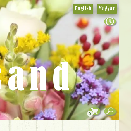
English
Magyar
sand
0