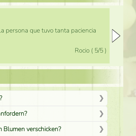
 la persona que tuvo tanta paciencia
Rocio
(
5
/5
)
?
anfordern?
em Blumen verschicken?