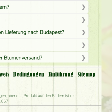
ern?
men Lieferung nach Budapest?
per Blumenversand?
weis
Bedingungen
Einführung
Sitemap
len?
ihn frühestens liefern?
n, aber das Produkt auf den Bildern ist real.
 1067