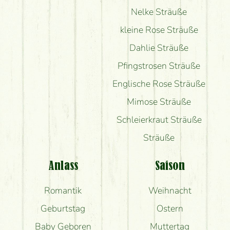
Nelke Sträuße
kleine Rose Sträuße
Dahlie Sträuße
Pfingstrosen Sträuße
Englische Rose Sträuße
Mimose Sträuße
Schleierkraut Sträuße
Sträuße
Anlass
Saison
Romantik
Weihnacht
Geburtstag
Ostern
Baby Geboren
Muttertag