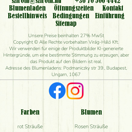
szirom@szirom.hu
+36 70 506 4442
Kann ich den bestellten Blumenstrauß persönlich
Blumenladen
Öffnungszeiten
Kontakt
nehmen oder nur per Blumenversand?
Bestellhinweis
Bedingungen
Einführung
Sitemap
Ist eine Bestellung für ländliche Gebiete möglich?
Unsere Preise beinhalten 27% MwSt
Wie lange kann ich heute Blumen mit Lieferung
Copyright © Alle Rechte vorbehalten Virág-Háló Kft.
bestellen?
Wir verwenden für einige der Produktbilder KI-generierte
Hintergründe, um eine bestimmte Stimmung zu erzeugen, aber
Wie schnell können Sie den Blumenstrauß
das Produkt auf den Bildern ist real.
herstellen und wann können Sie ihn frühestens
Adresse des Blumenladens: Podmaniczky str 39., Budapest,
liefern?
Ungarn, 1067
Ich suche rote Rosen, hast du welche?
Welche Rückmeldungen bekomme ich zum
Blumenversand?
Farben
Blumen
Bekomme ich wirklich, was auf dem Bild zu sehen
rot Sträuße
Rosen Sträuße
ist?