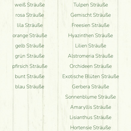
weiß Sträuße
Tulpen Sträuße
rosa Sträuße
Gemischt Sträuße
lila Sträuße
Freesien Sträuße
orange Sträuße
Hyazinthen Sträuße
gelb Sträuße
Lilien Sträuße
grün Sträuße
Alstromeria Sträuße
pfirsich Sträuße
Orchideen Sträuße
bunt Sträuße
Exotische Blüten Sträuße
blau Sträuße
Gerbera Sträuße
Sonnenblume Sträuße
Amaryllis Sträuße
Lisianthus Sträuße
Hortensie Sträuße