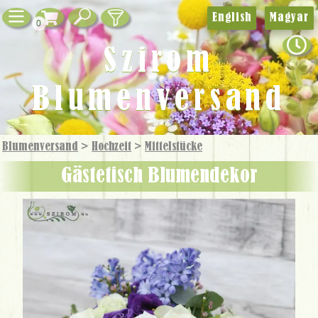
English
Magyar
0
Szirom
Blumenversand
Blumenversand
>
Hochzeit
>
Mittelstücke
Gästetisch Blumendekor