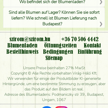
Wo befindet sich der Blumenladen?
Sind alle Blumen auf Lager? Können Sie sie sofort
liefern? Wie schnell ist Blumen Lieferung nach
Budapest?
Ist der Blumenladen non stop geöffnet?
szirom@szirom.hu
+36 70 506 4442
Kann ich den bestellten Blumenstrauß persönlich
Blumenladen
Öffnungszeiten
Kontakt
nehmen oder nur per Blumenversand?
Bestellhinweis
Bedingungen
Einführung
Sitemap
Ist eine Bestellung für ländliche Gebiete möglich?
Unsere Preise beinhalten 27% MwSt
Wie lange kann ich heute Blumen mit Lieferung
Copyright © Alle Rechte vorbehalten Virág-Háló Kft.
bestellen?
Wir verwenden für einige der Produktbilder KI-generierte
Hintergründe, um eine bestimmte Stimmung zu erzeugen, aber
Wie schnell können Sie den Blumenstrauß
das Produkt auf den Bildern ist real.
herstellen und wann können Sie ihn frühestens
Adresse des Blumenladens: Podmaniczky str 39., Budapest,
liefern?
Ungarn, 1067