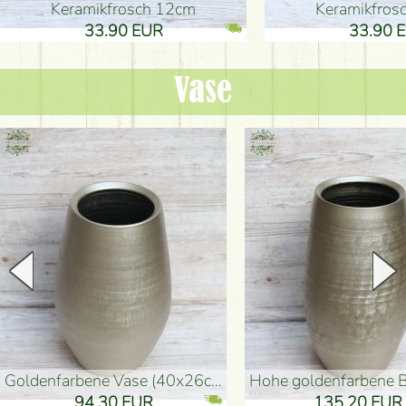
Keramikfrosch 12cm
Keramikfro
33.90 EUR
33.90 
Vase
goldenfarbene Vase (40x26cm)
hohe goldenfarbene Bodenvase
94.30 EUR
135.20 EUR