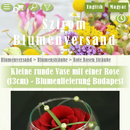
English
Magyar
0
Szirom
Blumenversand
Blumenversand
>
Blumensträuße
>
Rote Rosen Sträuße
kleine runde Vase mit einer Rose
(13cm) - Blumenlieferung Budapest