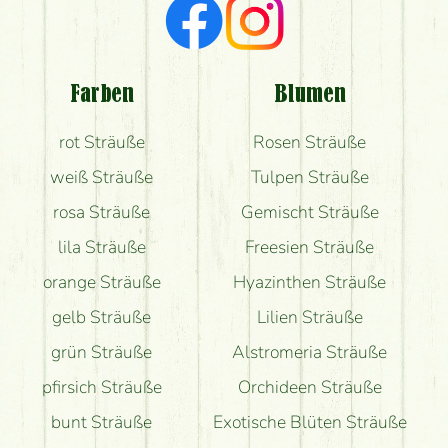
Ich suche rote Rosen, hast du welche?
Welche Rückmeldungen bekomme ich zum
Blumenversand?
Farben
Blumen
Bekomme ich wirklich, was auf dem Bild zu sehen
rot Sträuße
Rosen Sträuße
ist?
weiß Sträuße
Tulpen Sträuße
rosa Sträuße
Gemischt Sträuße
lila Sträuße
Freesien Sträuße
orange Sträuße
Hyazinthen Sträuße
gelb Sträuße
Lilien Sträuße
grün Sträuße
Alstromeria Sträuße
pfirsich Sträuße
Orchideen Sträuße
bunt Sträuße
Exotische Blüten Sträuße